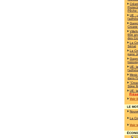
Créat
Protect
Pêche 
UE : 
l'adhés
Gagro
Croatie
Ville
60e ann
des Cr
La Cr
Sénat
La Cr
pape J
Gagro
histori
UE: l
l'adhés
Mesic
dans l
"Croat
Stipe M
UE: l
Prése
Voir 
LE MOT
Nouve
La Cr
Voir 
ÉCONOM