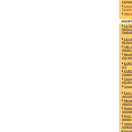
s'agran
Avenir
Croatie
Voir 
SOCIÉT
La Cr
Davis a
Karlovi
Les s
98 font
Cilic
Garros
Mondi
d'or po
EURO 
2-2
EURO 
Croatie
Coupe
s'incli
Coupe
Euro 
rencont
Nikol
visionn
Robert
honori
Ancic
Agassi
Janica
remport
Handb