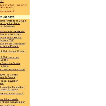
dit"
Export 2002 : Investir en
(
diaporama
)
liste complète
É - SPORTS
oatie remporte la Coupe
vec Ljubicic, Ancic,
c et Ivanisevic
tars croates du Mondial
 leur cinéma à Paris
 vainqueur de Roland
 Juniors 2005
aux de Ski: 3 médailles
ur Janica Kostelic
2004 : France-Croatie
2004 : décevant
-Suisse
 Davis: La Croatie
ne à Metz
 Davis: France-Croatie
2004 : la Croatie
rera la France
a Tesla, physicien
aire
 Badinter, fait docteur
s causa à Zagreb
 donne des frayeurs à
 et Ivica Kostelic
ent trois médailles d'or
all: la Croatie