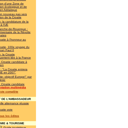
ion d'une Zone de
ion écologique et de
en Adriatique
un nouveau pas vers
ion de la Croatie
: la candidature de la
 à l'UE
franche-de-Rouergue :
iversaire de la Révolte
oates
oatie à l'honneur au
oatie, 100e voyage du
ean Paul II
: la Croatie
quement liée à la France
a Croatie candidate à
ion
 : "La Croatie entrera
'UE en 2007"
ie: objectif Europe!" par
esic
a Croatie candidate
ntation multimédia
liste complète
 DE L'AMBASSADEUR
lle alternance réussie
oatie vote
tous les éditos
IE & TOURISME
Guide touristique