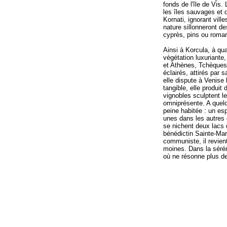
fonds de l'île de Vis.
les îles sauvages et d
Kornati, ignorant ville
nature sillonneront de
cyprès, pins ou romar
Ainsi à Korcula, à qu
végétation luxuriante
et Athènes, Tchèques 
éclairés, attirés par s
elle dispute à Venise 
tangible, elle produit
vignobles sculptent le
omniprésente. A quelqu
peine habitée : un es
unes dans les autres 
se nichent deux lacs 
bénédictin Sainte-Mar
communiste, il revien
moines. Dans la sérénit
où ne résonne plus de