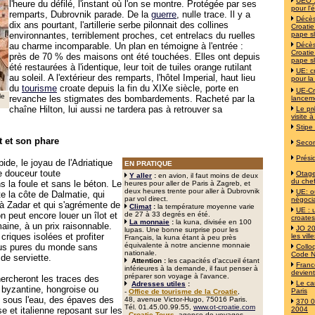
UEO :
l'heure du défilé, l'instant où l'on se montre. Protégée par ses
pour l'
remparts, Dubrovnik parade. De la
guerre
, nulle trace. Il y a
Décès
dix ans pourtant, l'artillerie serbe pilonnait des collines
Croati
environnantes, terriblement proches, cet entrelacs du ruelles
pape s
au charme incomparable. Un plan en témoigne à l'entrée :
Décès
Croati
près de 70 % des maisons ont été touchées. Elles ont depuis
pape s
été restaurées à l'identique, leur toit de tuiles orange rutilant
UE: c
au soleil. A l'extérieur des remparts, l'hôtel Imperial, haut lieu
pour la
du
tourisme
croate depuis la fin du XIXe siècle, porte en
UE-Cr
le
revanche les stigmates des bombardements. Racheté par la
lancem
chaîne Hilton, lui aussi ne tardera pas à retrouver sa
Le pr
visite à
Stipe
t et son phare
Secon
Prési
de, le joyau de l'Adriatique
EN PRATIQUE
ne douceur toute
Otages
Y aller
:
en avion, il faut moins de deux
du chef
 la foule et sans le béton. Le
heures pour aller de Paris à Zagreb, et
deux heures trente pour aller à Dubrovnik
UE: o
te la côte de Dalmatie, qui
par vol direct.
négoci
à Zadar et qui s'agrémente de
Climat
:
la température moyenne varie
UE : 
on peut encore louer un îlot et
de 27 à 33 degrés en été.
croates
La monnaie
:
la kuna, divisée en 100
aine, à un prix raisonnable.
JO 20
lupas. Une bonne surprise pour les
riques isolées et profiter
les vil
Français, la kuna étant à peu près
équivalente à notre ancienne monnaie
lus pures du monde sans
Collo
nationale.
Code N
de serviette.
Attention :
les capacités d'accueil étant
Franc
inférieures à la demande, il faut penser à
devien
préparer son voyage à l'avance.
hercheront les traces des
Le ca
Adresses utiles
:
 byzantine, hongroise ou
Paris
-
Office de tourisme de la Croatie
,
 sous l'eau, des épaves des
48, avenue Victor-Hugo, 75016 Paris.
370 0
Tél. 01.45.00.99.55,
www.ot-croatie.com
se et italienne reposant sur les
2004
-
Croatie Tours
, agence de voyages