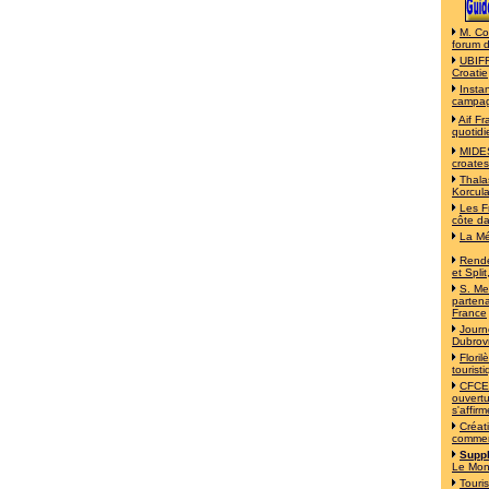
M. Co
forum 
UBIFR
Croatie
Insta
campa
Aif F
quotidi
MIDES
croates
Thala
Korcul
Les F
côte d
La Mé
Rende
et Split
S. Mes
partena
France
Journ
Dubrov
Flori
tourist
CFCE 
ouvertu
s'affirm
Créat
commer
Suppl
Le Mo
Touri