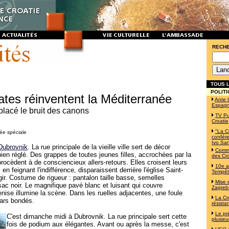
RECH
TOUS L
POLITI
ates réinventent la Méditerranée
Ante 
Espag
placé le bruit des canons
TV Pu
Croatie
"La C
ée spéciale
confére
Ivo Sa
Dubrovnik
. La rue principale de la vieille ville sert de décor
Commé
bien réglé. Des grappes de toutes jeunes filles, accrochées par la
des Cro
 procèdent à de consciencieux allers-retours. Elles croisent leurs
10e a
en feignant l'indifférence, disparaissent derrière l'église Saint-
Tempê
gir. Costume de rigueur : pantalon taille basse, semelles
Mise 
ac noir. Le magnifique pavé blanc et luisant qui couvre
Zagreb-
enise illumine la scène. Dans les ruelles adjacentes, une foule
La Cr
bars bondés.
résista
Le pr
C'est dimanche midi à Dubrovnik. La rue principale sert cette
plusieu
fois de podium aux élégantes. Avant ou après la messe, c'est