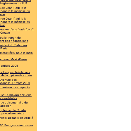
 président Mesic plaide
élargissement de l'UE
 de Jean Paul II: la
e honore la mémoire du
lave
 de Jean Paul II: la
e honore la mémoire du
lave
réation d'une "task force"
 Croatie
oatie: report du
ent des négociations
ésident du Sabor en
 Paris
 Mesic réélu haut la main
d tour: Mesic-Kosor
dentielle 2005
 français: félicitations
 de la diplomatie croate
uverture des
ations le 17 mars 2005
unanimité des députés
12: Dubrovnik accueille
les candidates
que : bicentenaire du
apoléon
ophonie : la Croatie
t pays observateur
rdinal Bozanic en visite à
00 Français attendus en