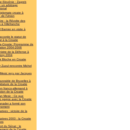
ie-Slovénie : Zagreb
 un arbitrage
tional
iplomate croate à
t de l'Union
re : la Révolte des
 à Villefranche
 Barnier en visite à
accorde le statut de
t à la Croatie
e-Croatie: Programme de
ation 2004-2006
nistre de la Défense à
tory 2004
ck Bloche en Croatie
r Zuzul rencontre Michel
 Mesic reçu par Jacques
avorable de Bruxelles à
idature de la Croatie
en franco-allemand à
ration de la Croatie
an Mesic : Ce que
e gagne avec la Croatie
anader a formé son
nement
atives : victoire de la
atives 2003 : la Croatie
nes
rt du Sénat : le
ement de la Croatie