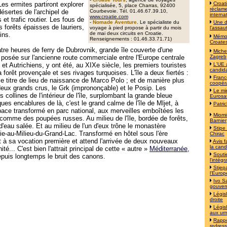
 Les ermites partiront explorer
Croat
spécialisée, 5, place Charras, 92400
réclame
ésertes de l'archipel de
Courbevoie. Tél. 01.46.67.39.10,
interna
www.croatie.com
s et trafic routier. Les fous de
-
Nomade Aventure
. Le spécialiste du
Une d
s forêts épaisses de lauriers,
voyage à pied propose à partir du mois
l'assau
de mai deux circuits en Croatie.
ins.
Mémoi
Renseignements : 01.46.33.71.71
)
Croates
atre heures de ferry de Dubrovnik, grande île couverte d'une
Michel
, posée sur l'ancienne route commerciale entre l'Europe centrale
Zagreb
et Autrichiens, y ont été, au XIXe siècle, les premiers touristes
L'UE 
candida
a forêt provençale et ses rivages turquoises. L'île a deux fiertés :
Franc
le titre de lieu de naissance de Marco Polo ; et de manière plus
coopér
 deux grands crus, le Grk (imprononçable) et le Posip. Les
Le mi
s collines de l'intérieur de l'île, surplombant la grande bleue
Eurosa
es encablures de là, c'est le grand calme de l'île de Mljet, à
Patri
pace transformé en parc national, aux merveilles emboîtées les
Miomi
comme des poupées russes. Au milieu de l'île, bordée de forêts,
Barnier
d'eau salée. Et au milieu de l'un d'eux trône le monastère
Stipe
ie-au-Milieu-du-Grand-Lac. Transformé en hôtel sous l'ère
Chirac
t à sa vocation première et attend l'arrivée de deux nouveaux
Avis f
la cand
é... C'est bien l'attrait principal de cette « autre »
Méditerranée
,
Souti
puis longtemps le bruit des canons.
l'intég
Stjep
l'Europ
Ivo S
gouver
Législ
droite
Législ
aux ur
Rappo
redress