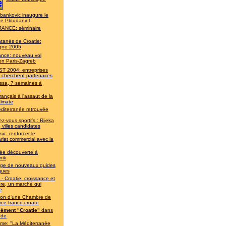
bankovic inaugure le
de Ploudaniel
ANCE: séminaire
ntanés de Croatie:
gne 2005
rance: nouveau vol
en Paris-Zagreb
T 2004: entreprises
 cherchent partenaires
ssa, 7 semaines à
a
rançais à l'assaut de la
almate
diterranée retrouvée
z-vous sportifs : Rijeka
, villes candidates
ic: renforcer le
riat commercial avec la
ée découverte à
nik
lège de nouveaux guides
iques
- Croatie: croissance et
re, un marché qui
e
ion d'une Chambre de
ce franco-croate
ément "Croatie"
dans
nde
sme: "La Méditerranée