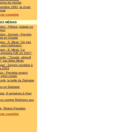
onne du monde
vembre 1991, la chute
ovar
liste complète
ES MÉDIAS
tion : Plitvice, balade en
jeur
tion : Kornati - Prendre
is en Croatie
garo : S. Mesic "Un pas
 vers l'adhésion"
garo : S. Mesic "La
 rejoindra l'UE en 2007"
nde : "Croatie, objectif
" par Stipe Mesic
garo : Zagreb candidat à
ès 2003
ix : Prevlaka revient
 giron croate
vnik, la belle de Dalmatie
es en Dalmatie
ssa, 8 semaines à Hvar
eux comme Robinson aux
ie, Riviera Paradiso
liste complète