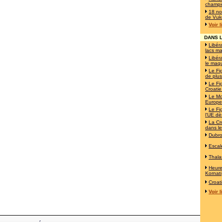
champi
18 no
de Vuk
Voir 
DANS L
Libéra
lacs ma
Libéra
le maqu
Le Fi
de plus
Le Fi
Croatie
Le Mo
Europe!
Le Fi
l'UE d
La Cro
dans le
Dubro
Escal
Thala
Heur
Kornati
Croat
Voir 