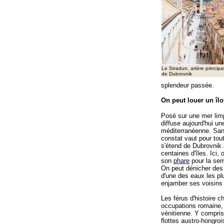
Le Stradun, artère principa
de Dubrovnik
splendeur passée.
On peut louer un îlo
Posé sur une mer limpi
diffuse aujourd'hui u
méditerranéenne. Sans
constat vaut pour tou
s'étend de Dubrovnik 
centaines d'îles. Ici, 
son
phare
pour la sem
On peut dénicher des c
d'une des eaux les p
enjamber ses voisins 
Les férus d'histoire c
occupations romaine,
vénitienne. Y compris
flottes austro-hongroi