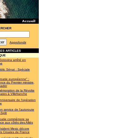
ERCHER
Approfondir
ES ARTICLES
QUE
Gotovina arrêté en
ne
blic Sénat : Spéciale
roatie européenne" :
nce du Premier ministre,
nader
moration de la Révolte
ates à Villefranche
nniversaire de l'opération
te
en service de l'autoroute
Split
oatie commémore sa
nce aux côtés des Alliés
ésident Mesic décore
rs Croates de France