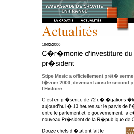
18/02/2000
C�r�monie d’investiture du
pr�sident
Stipe Mesic a officiellement prêt� sermen
f�vrier 2000, devenant ainsi le second 
l’Histoire
C’est en pr�sence de 72 d�l�gations �tr
aujourd’hui � 13 heures sur le parvis de l
entre le parlement et le gouvernement, la 
nouveau Pr�sident de la R�publique de C
Douze chefs d’�tat ont fait le
LA L
DU P