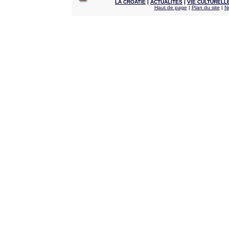
LA CROATIE
|
ACTUALITÉS
|
VIE CULTURELL
Haut de page
|
Plan du site
|
N