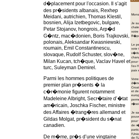
d�placement pour l'occasion. Il s’agit
des pr�sidents albanais, Rexhep
Monsi
Meidani, autrichien, Thomas Klestil,
bosnien, Alija Izetbegovic, bulgare,
Je su
chale
Petar Stojanov, hongrois, Arp�d
votre
G�ntz, mac�donien, Boris Trajkovski,
R�pu
polonais, Aleksandar Kwasniewski,
Le pe
roumain, Emil Constantinescu,
vote 
v�rit
slovaque, Rudolf Schuster, slov�ne,
chang
Milan Kucan, tch�que, Vaclav Havel et
pour 
l'ex-
turc, Suleyman Demirel.
paix 
Parmi les hommes politiques de
Votre
d�moc
premier plan pr�sents � la
Croat
c�r�monie figurent notamment
et de
europ
Madeleine Albright, Secr�taire d’�tat
perme
r�sol
am�ricain, Joschka Fischer, ministre
des Affaires �trang�res allemand et
Je sa
pouve
Gildas Molgat, pr�sident du s�nat
pour
canadien.
de r�
parti
l'Uni
De m�me, pr�s d’une vingtaine
de l'