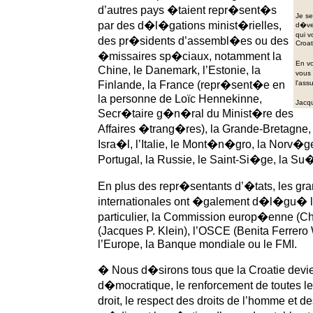
d’autres pays �taient repr�sent�s
Je se
par des d�l�gations minist�rielles,
d�vel
qui 
des pr�sidents d’assembl�es ou des
Croat
�missaires sp�ciaux, notamment la
En vo
Chine, le Danemark, l’Estonie, la
vous 
Finlande, la France (repr�sent�e en
l'ass
la personne de Loïc Hennekinne,
Jacq
Secr�taire g�n�ral du Minist�re des
Affaires �trang�res), la Grande-Bretagne, la
Isra�l, l’Italie, le Mont�n�gro, la Norv�ge
Portugal, la Russie, le Saint-Si�ge, la Su�
En plus des repr�sentants d’�tats, les gr
internationales ont �galement d�l�gu� l
particulier, la Commission europ�enne (Ch
(Jacques P. Klein), l’OSCE (Benita Ferrero 
l’Europe, la Banque mondiale ou le FMI.
� Nous d�sirons tous que la Croatie dev
d�mocratique, le renforcement de toutes les
droit, le respect des droits de l’homme et d