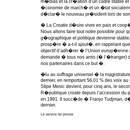
m�dias et la cr�ation d’un cadre stable et
�conomie de march� et un �tat socialeme
d�clar� le nouveau pr�sident lors de son 
� La Croatie d�sire vivre en paix et coop�
Nous allons faire tout notre possible pour 
g�ographique et politique devienne stable
prosp�re � a-t-il ajout�, en rappelant que 
objectif d’adh�rer � l’Union europ�enne
demande � tous nos amis (� l’�tranger) de
nos partenaires dans ce but �.
�lu au suffrage universel � la magistratur
dernier, en remportant 56,01 % des voix au 
Stipe Mesic devient, pour cinq ans, le sec
R�publique croate depuis l’accession du
en 1991. Il succ�de � Franjo Tudjman,
dernier.
Le service de presse