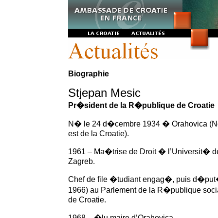
Biographie
Stjepan Mesic
Pr�sident de la R�publique de Croatie
N� le 24 d�cembre 1934 � Orahovica (N
est de la Croatie).
1961 – Ma�trise de Droit � l’Universit� d
Zagreb.
Chef de file �tudiant engag�, puis d�put
1966) au Parlement de la R�publique socia
de Croatie.
1968 – �lu maire d’Orahovica.