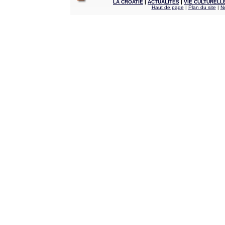
LA CROATIE
|
ACTUALITÉS
|
VIE CULTURELL
Haut de page
|
Plan du site
|
N