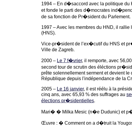
1994 – En d�saccord avec la politique du H
et fonde le parti des d�mocrates ind�pend
de sa fonction de Pr�sident du Parlement.
1997 – Avec les membres du HND, il rallie l
(HNS).
Vice-pr�sident de l’ex�cutif du HNS et p
Ville de Zagreb.
2000 –
Le 7 f�vrier
, il remporte, avec 56,0
second tour de scrutin des éléctions pr�sid
prête solennellement serment et devient le
République depuis l'indépendance de la Cr
2005 –
Le 16 janvier
, il est réélu à la pré
cinq ans, avec 65,93 % des suffrages au
se
élections pr�sidentielles
.
Mari� � Milka Mesic (n�e Dudunic) et p�r
Œuvre : � Comment on a d�truit la Yougos