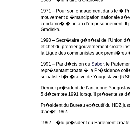
1971 – Pour son engagement dans le � Pr
mouvement d’�mancipation nationale s�v
condamn� � un an d’emprisonnement. Il p
Gradiska.
1990 – Secr�taire g�n�ral de l’Union d�
et chef du premier gouvernement croate in
la Ligue des communistes aux premi�res �l
1991 – Par d�cision du
Sabor
, le Parlemen
repr�sentant croate � la Pr�sidence col
socialiste f�d�rative de Yougoslavie (RS
Dernier pr�sident de l’ancienne Yougoslav
5 d�cembre 1991 lorsqu’il pr�sente sa d
Pr�sident du Bureau ex�cutif du HDZ jusq
d’ao�t 1992.
1992 – �lu pr�sident du Parlement croate