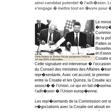
ainsi candidat potentiel � l'adh�sion.
s'engage � mettre tout en �uvre pour 
Le minist
�trang�r
Commiss
de la po
Patten o
Bruxelles
et d'asso
Chris Patten et Tonino Picula paraphent l'ASA le
Croatie 
14 mai 2001 à Bruxelles.
Cette signature est intervenue � l'occasio
du Conseil des ministres des Affaires �tra
repr�sentants. Avec cet accord, le premier l
entre la Croatie et les Quinze, la Croatie
associ� � l'Union, ce qui en fait d�sormai
l'adh�sion � l'Union europ�enne.
Les repr�sentants de la Commission ont s
n�gociations avec la Croatie ont abouti en