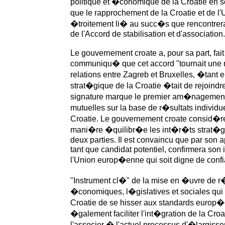
politique et �conomique de la Croatie en son
que le rapprochement de la Croatie et de 
�troitement li� au succ�s que rencontrera 
de l'Accord de stabilisation et d'association.
Le gouvernement croate a, pour sa part, fait
communiqu� que cet accord "tournait une 
relations entre Zagreb et Bruxelles, �tant e
strat�gique de la Croatie �tait de rejoind
signature marque le premier am�nagement 
mutuelles sur la base de r�sultats individu
Croatie. Le gouvernement croate consid�re 
mani�re �quilibr�e les int�r�ts strat�giq
deux parties. Il est convaincu que par son a
tant que candidat potentiel, confirmera son
l'Union europ�enne qui soit digne de confi
"Instrument cl�" de la mise en �uvre de r�
�conomiques, l�gislatives et sociales qui 
Croatie de se hisser aux standards europ�e
�galement faciliter l'int�gration de la Croa
l'associer � l'actuel processus d'�largisse