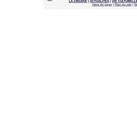
LA CROATIE
|
ACTUALITÉS
|
VIE CULTURELL
Haut de page
|
Plan du site
|
N