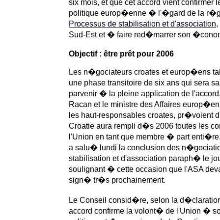
six mois, et que cet accord vient confirmer 
politique europ�enne � l'�gard de la r�gio
Processus de stabilisation et d'association
,
Sud-Est et � faire red�marrer son �cono
Objectif : être prêt pour 2006
Les n�gociateurs croates et europ�ens tab
une phase transitoire de six ans qui sera 
parvenir � la pleine application de l'accord
Racan et le ministre des Affaires europ�en
les haut-responsables croates, pr�voient 
Croatie aura rempli d�s 2006 toutes les con
l'Union en tant que membre � part enti�re.
a salu� lundi la conclusion des n�gociatio
stabilisation et d'association paraph� le j
soulignant � cette occasion que l'ASA devai
sign� tr�s prochainement.
Le Conseil consid�re, selon la d�claratio
accord confirme la volont� de l'Union � sou