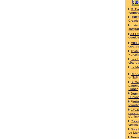
M. Co
forum 
UBIFR
Croatie
Insta
campa
Aif F
quotidi
MIDES
croates
Thala
Korcul
Les F
côte d
La Mé
Rende
et Split
S. Mes
partena
France
Journ
Dubrov
Flori
tourist
CFCE 
ouvertu
s'affirm
Créat
commer
Suppl
Le Mo
Touri