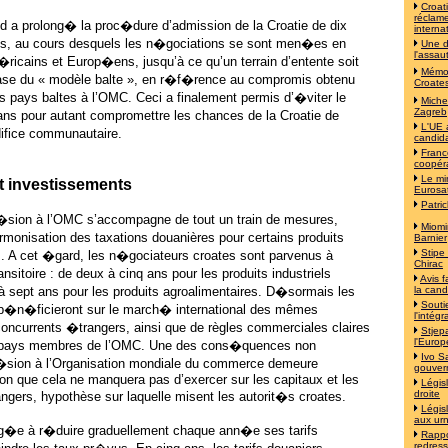
Croat
réclame
 a prolong� la proc�dure d’admission de la Croatie de dix
interna
s, au cours desquels les n�gociations se sont men�es en
Une d
l'assau
�ricains et Europ�ens, jusqu’à ce qu’un terrain d’entente soit
Mémoi
base du « modèle balte », en r�f�rence au compromis obtenu
Croates
s pays baltes à l’OMC. Ceci a finalement permis d’�viter le
Michel
Zagreb
ns pour autant compromettre les chances de la Croatie de
L'UE 
difice communautaire.
candida
Franc
coopér
Le mi
t investissements
Eurosa
Patri
dh�sion à l’OMC s’accompagne de tout un train de mesures,
Miomi
monisation des taxations douanières pour certains produits
Barnier
Stipe
es. A cet �gard, les n�gociateurs croates sont parvenus à
Chirac
ansitoire : de deux à cinq ans pour les produits industriels
Avis f
à sept ans pour les produits agroalimentaires. D�sormais les
la cand
Souti
 b�n�ficieront sur le march� international des mêmes
l'intég
concurrents �trangers, ainsi que de règles commerciales claires
Stjep
l'Europ
 pays membres de l’OMC. Une des cons�quences non
Ivo S
�sion à l’Organisation mondiale du commerce demeure
gouver
tion que cela ne manquera pas d’exercer sur les capitaux et les
Législ
droite
gers, hypothèse sur laquelle misent les autorit�s croates.
Législ
aux ur
ag�e à r�duire graduellement chaque ann�e ses tarifs
Rappo
redress