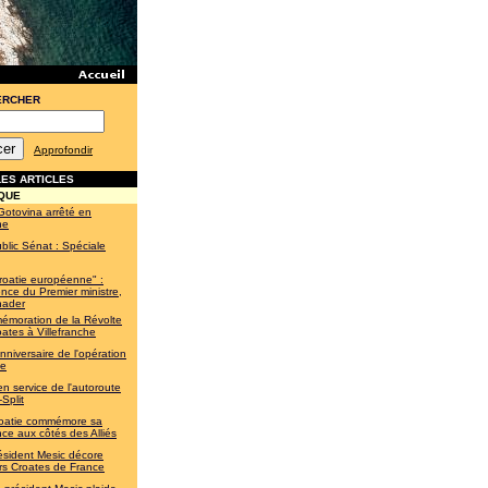
ERCHER
Approfondir
ES ARTICLES
QUE
Gotovina arrêté en
ne
blic Sénat : Spéciale
roatie européenne" :
nce du Premier ministre,
nader
moration de la Révolte
ates à Villefranche
nniversaire de l'opération
te
en service de l'autoroute
Split
oatie commémore sa
nce aux côtés des Alliés
ésident Mesic décore
rs Croates de France