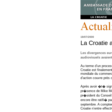
19/07/2000
La Croatie 
Les divergences eur
audiovisuels avaien
Au terme d’un proces
Croatie est finalemen
mondiale du commerce
d’action couvre prè
Après avoir �t� sign
pr�sence de Mike Moo
pr�sident du Conseil 
encore être ratifi� p
septembre. A compter 
Croatie n’entre effect