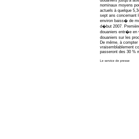
douaniers jusqu’à att
nominaux moyens pour 
actuels à quelque 5,
sept ans concernant l
environ baiss� de mo
d�but 2007. Première 
douaniers entr�e en vi
douaniers sur les pro
De même, à compter de
vraisemblablement cou
passeront des 30 % m
Le service de presse