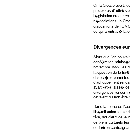
Or la Croatie avait, 
processus d’adh�sio
l�gislation croate e
n�gociations, la Croa
dispositions de l’OM
ce qui a entrav� la c
Divergences eu
Alors que l’on pouvait
conf�rence minist�rie
novembre 1999, les d
la question de la lib
observ�es parmi les 
d’achoppement rendan
avait �t� laiss� de 
divergences rencontr�
devaient ou non être
Dans la forme de l’a
lib�ralisation totale
tête, soucieux de leu
de biens culturels l
de fa�on contraignant