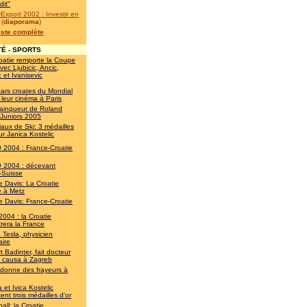
dit"
Export 2002 : Investir en
(
diaporama
)
liste complète
É - SPORTS
oatie remporte la Coupe
vec Ljubicic, Ancic,
c et Ivanisevic
tars croates du Mondial
 leur cinéma à Paris
 vainqueur de Roland
 Juniors 2005
aux de Ski: 3 médailles
ur Janica Kostelic
2004 : France-Croatie
2004 : décevant
-Suisse
 Davis: La Croatie
ne à Metz
 Davis: France-Croatie
2004 : la Croatie
rera la France
a Tesla, physicien
aire
 Badinter, fait docteur
s causa à Zagreb
 donne des frayeurs à
 et Ivica Kostelic
ent trois médailles d'or
all: la Croatie