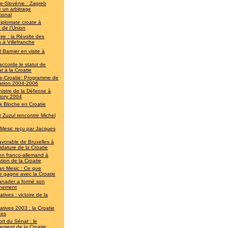
ie-Slovénie : Zagreb
 un arbitrage
tional
iplomate croate à
t de l'Union
re : la Révolte des
 à Villefranche
 Barnier en visite à
accorde le statut de
t à la Croatie
e-Croatie: Programme de
ation 2004-2006
nistre de la Défense à
tory 2004
ck Bloche en Croatie
r Zuzul rencontre Michel
 Mesic reçu par Jacques
avorable de Bruxelles à
idature de la Croatie
en franco-allemand à
ration de la Croatie
an Mesic : Ce que
e gagne avec la Croatie
anader a formé son
nement
atives : victoire de la
atives 2003 : la Croatie
nes
rt du Sénat : le
ement de la Croatie