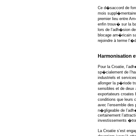
Ce d�saccord de fond
mois suppl�mentaire
premier lieu entre Am
enfin trouv� sur la 
lors de l’adh�sion de
blocage am�ricain sa
rejoindre à terme l’�
Harmonisation e
Pour la Croatie, l’a
sp�cialement de l’har
industriels et servic
allonger la p�riode tr
sensibles et de deux 
exportateurs croates
conditions que leurs 
avec l’ensemble des
n�gligeable de l’adh
certainement l’attrac
investissements �tran
La Croatie s’est eng