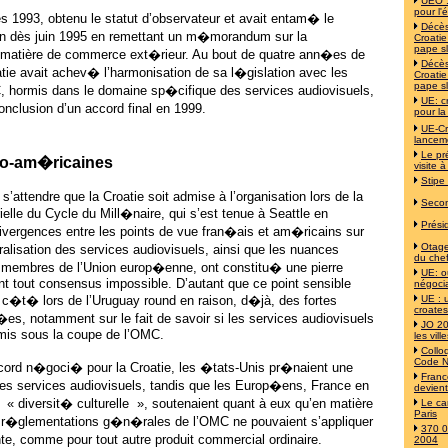
UEO :
pour l'
dès 1993, obtenu le statut d’observateur et avait entam� le
Décès
n dès juin 1995 en remettant un m�morandum sur la
Croati
pape s
n matière de commerce ext�rieur. Au bout de quatre ann�es de
Décès
tie avait achev� l’harmonisation de sa l�gislation avec les
Croati
pape s
C, hormis dans le domaine sp�cifique des services audiovisuels,
UE: c
onclusion d’un accord final en 1999.
pour la
UE-Cr
lancem
Le pr
ro-am�ricaines
visite à
Stipe
 s’attendre que la Croatie soit admise à l’organisation lors de la
Secon
lle du Cycle du Mill�naire, qui s’est tenue à Seattle en
Prési
ivergences entre les points de vue fran�ais et am�ricains sur
Otages
�ralisation des services audiovisuels, ainsi que les nuances
du chef
membres de l’Union europ�enne, ont constitu� une pierre
UE: o
t tout consensus impossible. D’autant que ce point sensible
négoci
c�t� lors de l’Uruguay round en raison, d�jà, des fortes
UE : 
croates
es, notamment sur le fait de savoir si les services audiovisuels
JO 20
 mis sous la coupe de l’OMC.
les vil
Collo
Code N
ccord n�goci� pour la Croatie, les �tats-Unis pr�naient une
Franc
 des services audiovisuels, tandis que les Europ�ens, France en
devien
r « diversit� culturelle », soutenaient quant à eux qu’en matière
Le ca
Paris
es r�glementations g�n�rales de l’OMC ne pouvaient s’appliquer
370 0
e, comme pour tout autre produit commercial ordinaire.
2004