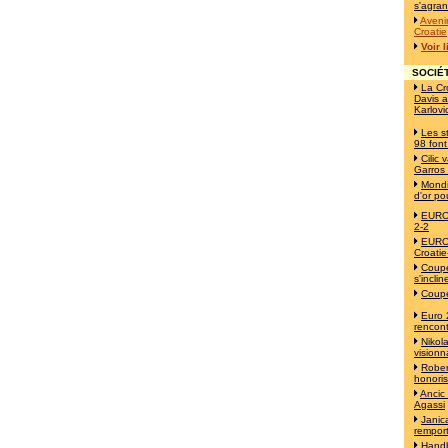
s'agran
Avenir
Croatie
Voir 
SOCIÉT
La Cr
Davis a
Karlovi
Les s
98 font
Cilic
Garros
Mondi
d'or po
EURO 
2-2
EURO 
Croatie
Coupe
s'incli
Coupe
Euro 
rencont
Nikol
visionn
Robert
honori
Ancic
Agassi
Janica
remport
Handb