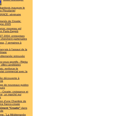
bankovic inaugure le
de Ploudaniel
ANCE: séminaire
ntanés de Croatie:
gne 2005
rance: nouveau vol
en Paris-Zagreb
T 2004: entreprises
 cherchent partenaires
ssa, 7 semaines à
a
rançais à l'assaut de la
almate
diterranée retrouvée
z-vous sportifs : Rijeka
, villes candidates
ic: renforcer le
riat commercial avec la
ée découverte à
nik
lège de nouveaux guides
iques
- Croatie: croissance et
re, un marché qui
e
ion d'une Chambre de
ce franco-croate
ément "Croatie"
dans
nde
sme: "La Méditerranée