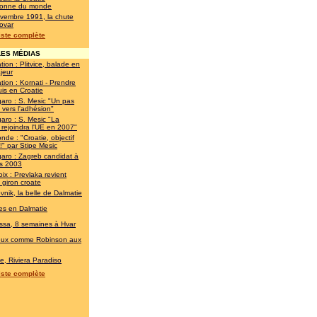
onne du monde
vembre 1991, la chute
ovar
liste complète
ES MÉDIAS
tion : Plitvice, balade en
jeur
tion : Kornati - Prendre
is en Croatie
garo : S. Mesic "Un pas
 vers l'adhésion"
garo : S. Mesic "La
 rejoindra l'UE en 2007"
nde : "Croatie, objectif
" par Stipe Mesic
garo : Zagreb candidat à
ès 2003
ix : Prevlaka revient
 giron croate
vnik, la belle de Dalmatie
es en Dalmatie
ssa, 8 semaines à Hvar
eux comme Robinson aux
ie, Riviera Paradiso
liste complète