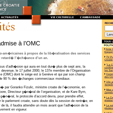
RECH
admise à l’OMC
TOUS L
POLITI
Ante 
Espag
o-am�ricaines à propos de la lib�ralisation des services
TV Pu
t retard� l’�ch�ance d’un an.
Croatie
"La C
sus d’adh�sion qui aura en tout dur� plus de sept ans, la
confére
t devenue, le 17 juillet 2000, le 137e membre de l’Organisation
Ivo Sa
 (OMC) dont le siège est à Genève et qui par son champ
Commé
des Cro
s de 90 % des �changes commerciaux mondiaux.
10e a
Tempê
� par Goranko Fizulic, ministre croate de l’�conomie, en
Mise 
re, Directeur g�n�ral de l’organisation, et de Kare Byrn,
Zagreb-
g�n�ral, le protocole d’accord devra, pour prendre effet,
La Cr
ar le parlement croate, sans doute dès la session de rentr�e, en
résista
de là, il faudra attendre un mois avant que l’adh�sion de la
Le pr
plusieu
ivement en vigueur.