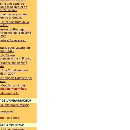
ion d'une Zone de
ion écologique et de
en Adriatique
un nouveau pas vers
ion de la Croatie
: la candidature de la
 à l'UE
franche-de-Rouergue :
iversaire de la Révolte
oates
oatie à l'honneur au
oatie, 100e voyage du
ean Paul II
: la Croatie
quement liée à la France
a Croatie candidate à
ion
 : "La Croatie entrera
'UE en 2007"
ie: objectif Europe!" par
esic
a Croatie candidate
ntation multimédia
liste complète
 DE L'AMBASSADEUR
lle alternance réussie
oatie vote
tous les éditos
IE & TOURISME
Guide touristique