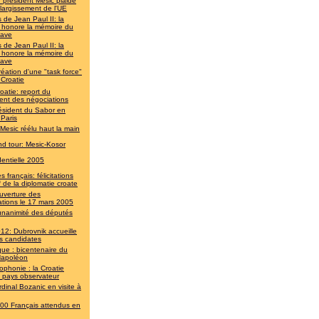
 président Mesic plaide
élargissement de l'UE
 de Jean Paul II: la
e honore la mémoire du
lave
 de Jean Paul II: la
e honore la mémoire du
lave
réation d'une "task force"
 Croatie
oatie: report du
ent des négociations
ésident du Sabor en
 Paris
 Mesic réélu haut la main
d tour: Mesic-Kosor
dentielle 2005
 français: félicitations
 de la diplomatie croate
uverture des
ations le 17 mars 2005
unanimité des députés
12: Dubrovnik accueille
les candidates
que : bicentenaire du
apoléon
ophonie : la Croatie
t pays observateur
rdinal Bozanic en visite à
00 Français attendus en