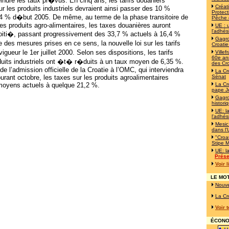
eindre les taux pr�vus. En cinq ans, les tarifs douaniers
Créat
les produits industriels devraient ainsi passer des 10 %
Protect
34 % d�but 2005. De même, au terme de la phase transitoire de
Pêche 
es produits agro-alimentaires, les taxes douanières auront
UE : 
l'adhés
iti�, passant progressivement des 33,7 % actuels à 16,4 %
Gagro
des mesures prises en ce sens, la nouvelle loi sur les tarifs
Croatie
gueur le 1er juillet 2000. Selon ses dispositions, les tarifs
Ville
60e ann
duits industriels ont �t� r�duits à un taux moyen de 6,35 %.
des Cr
 l’admission officielle de la Croatie à l’OMC, qui interviendra
La Cr
rant octobre, les taxes sur les produits agroalimentaires
Sénat
oyens actuels à quelque 21,2 %.
La Cr
pape J
Gagro
histori
UE: l
l'adhés
Mesic
dans l
"Croat
Stipe M
UE: l
Prése
Voir 
LE MOT
Nouve
La Cr
Voir 
ÉCONOM