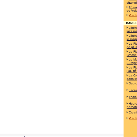
champi
18 no
de Vuk
Voir 
DANS L
Libéra
lacs ma
Libéra
le maqu
Le Fi
de plus
Le Fi
Croatie
Le Mo
Europe!
Le Fi
l'UE d
La Cro
dans le
Dubro
Escal
Thala
Heur
Kornati
Croat
Voir 