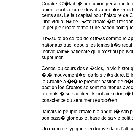
Croatie. C’�tait l� une union personnelle
union, dont la forme devait varier plusieurs 
cents ans. Le fait capital pour l’histoire de Cr
l’individualit� de l’�tat croate �tait recon
le peuple croate formait une nation politique
Il r�sulte de ce rapide et tr�s sommaire a
nationaux que, depuis les temps tr�s recu
individualit� nationale qu’il n’est au pouv
supprimer.
Certes, au cours des si�cles, la vie histor
�t� mouvement�e, parfois tr�s dure. Elle
la Croatie a �t� le premier bastion de d
bastion les Croates se sont maintenus avec
prompts � se sacrifier. Ils ont ainsi donn� 
conscience du sentiment europ�en.
Jamais le peuple croate n’a abdiqu� son p
son pass� glorieux et base de sa vie politi
Un exemple typique s’en trouve dans l’atti