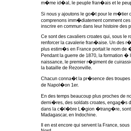
m�me id�al, le peuple fran�ais et le peup
Si nous y ajoutons le go�t pour le m�tier
comprenons imm�diatement comment ces 
inscrire en commun dans leur histoire des p
Ce sont des cavaliers croates qui, sous le r
renforcer la cavalerie fran�aise. Un des r
plus estim�s en France portait le nom de
Pendant la guerre de 1870, la formation � 
naissance, le premier r�giment de cuirassie
la bataille de Rezonville.
Chacun conna�t la pr�sence des troupes 
de Napol�on 1er.
En des temps beaucoup plus proches de n
derni�res, des soldats croates, engag�s 
dans la c�l�bre L�gion �trang�re, sont
Madagascar, en Indochine.
Il en est encore qui servent la France, sou
Nord.