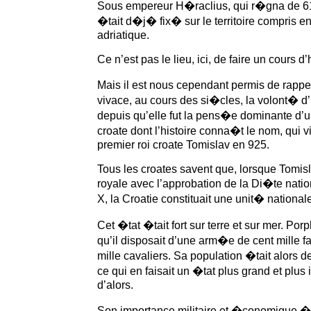
Sous empereur H�raclius, qui r�gna de 6
�tait d�j� fix� sur le territoire compris entr
adriatique.
Ce n’est pas le lieu, ici, de faire un cours d’
Mais il est nous cependant permis de rapp
vivace, au cours des si�cles, la volont� 
depuis qu’elle fut la pens�e dominante d’u
croate dont l’histoire conna�t le nom, qui v
premier roi croate Tomislav en 925.
Tous les croates savent que, lorsque Tomisl
royale avec l’approbation de la Di�te nati
X, la Croatie constituait une unit� nationale
Cet �tat �tait fort sur terre et sur mer. 
qu’il disposait d’une arm�e de cent mille f
mille cavaliers. Sa population �tait alors d
ce qui en faisait un �tat plus grand et plus
d’alors.
Son importance militaire et �conomique �tai