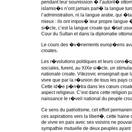
pendant leur soumission � l’autorit� otto
islamis�s n’ont jamais parl� la langue t
l’administration, ni la langue arabe, qui �tai
mieux : ils ont impos� leur propre langue �
si�cle, c’est la langue croate qui �tait u
Cour du Sultan et dans la diplomatie ottom
Le cours des �v�nements europ�ens avai
croates.
Les r�volutions politiques et leurs cons�
sociales, furent, au XIXe si�cle, un stimula
nationale croate. Vitezovic enseignait que l
vivre que par la r�union de tous les pays c
Cette id�e p�n�tra dans les cœurs croates
aspect religieux. C’est dans cette religion pa
naissance le r�veil national du peuple croa
Ce sens du patriotisme, cet effort permanent
ces aspirations vers la libert�, cette haine
de vivre en paix avec ses voisins ne pouvaie
sympathie mutuelle de deux peuples ayant