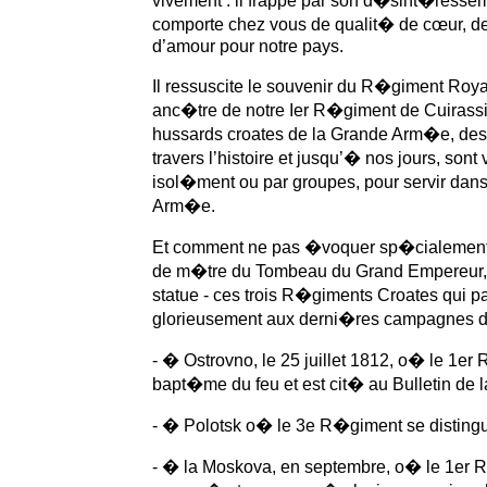
vivement : il frappe par son d�sint�resseme
comporte chez vous de qualit� de cœur, de 
d’amour pour notre pays.
Il ressuscite le souvenir du R�giment Roya
anc�tre de notre Ier R�giment de Cuirassie
hussards croates de la Grande Arm�e, des
travers l’histoire et jusqu’� nos jours, sont
isol�ment ou par groupes, pour servir dans
Arm�e.
Et comment ne pas �voquer sp�cialement 
de m�tre du Tombeau du Grand Empereur,
statue - ces trois R�giments Croates qui pa
glorieusement aux derni�res campagnes du
- � Ostrovno, le 25 juillet 1812, o� le 1er
bapt�me du feu et est cit� au Bulletin de
- � Polotsk o� le 3e R�giment se distingu
- � la Moskova, en septembre, o� le 1er 