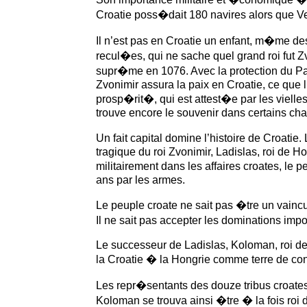
Croatie poss�dait 180 navires alors que Ve
Il n’est pas en Croatie un enfant, m�me de
recul�es, qui ne sache quel grand roi fut Z
supr�me en 1076. Avec la protection du Pap
Zvonimir assura la paix en Croatie, ce que l
prosp�rit�, qui est attest�e par les vielle
trouve encore le souvenir dans certains cha
Un fait capital domine l’histoire de Croatie
tragique du roi Zvonimir, Ladislas, roi de Hon
militairement dans les affaires croates, le p
ans par les armes.
Le peuple croate ne sait pas �tre un vaincu.
Il ne sait pas accepter les dominations im
Le successeur de Ladislas, Koloman, roi de
la Croatie � la Hongrie comme terre de c
Les repr�sentants des douze tribus croates 
Koloman se trouva ainsi �tre � la fois roi d