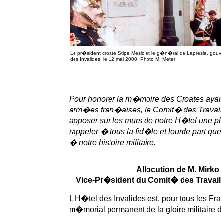
Le pr�sident croate Stipe Mesic et le g�n�ral de Lapresle, gouver
des Invalides, le 12 mai 2000. Photo M. Meter
Pour honorer la m�moire des Croates ayan
arm�es fran�aises, le Comit� des Travaille
apposer sur les murs de notre H�tel une p
rappeler � tous la fid�le et lourde part que
� notre histoire militaire.
Allocution de M. Mirk
Vice-Pr�sident du Comit� des Travail
L’H�tel des Invalides est, pour tous les Fr
m�morial permanent de la gloire militaire de