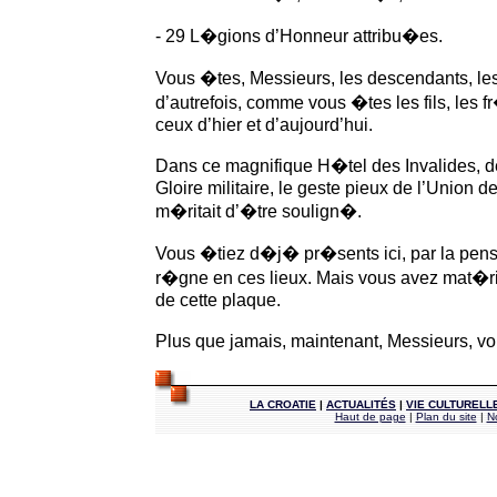
- 29 L�gions d’Honneur attribu�es.
Vous �tes, Messieurs, les descendants, les
d’autrefois, comme vous �tes les fils, les
ceux d’hier et d’aujourd’hui.
Dans ce magnifique H�tel des Invalides, d
Gloire militaire, le geste pieux de l’Union d
m�ritait d’�tre soulign�.
Vous �tiez d�j� pr�sents ici, par la pen
r�gne en ces lieux. Mais vous avez mat�ria
de cette plaque.
Plus que jamais, maintenant, Messieurs, vo
LA CROATIE
|
ACTUALITÉS
|
VIE CULTURELL
Haut de page
|
Plan du site
|
N