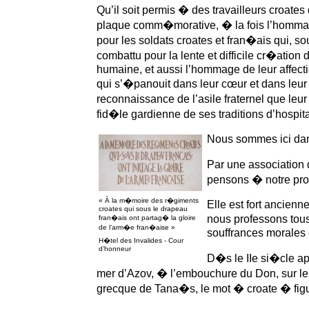
Qu’il soit permis � des travailleurs croates 
plaque comm�morative, � la fois l’hommag
pour les soldats croates et fran�ais qui, 
combattu pour la lente et difficile cr�ation
humaine, et aussi l’hommage de leur affecti
qui s’�panouit dans leur cœur et dans leur
reconnaissance de l’asile fraternel que leur
fid�le gardienne de ses traditions d’hospita
Nous sommes ici dan
Par une association
pensons � notre prop
« À la m�moire des r�giments
Elle est fort ancienne
croates qui sous le drapeau
nous professons tou
fran�ais ont partag� la gloire
de l’arm�e fran�aise »
souffrances morales 
H�tel des Invalides - Cour
d’honneur
D�s le IIe si�cle ap
mer d’Azov, � l’embouchure du Don, sur le 
grecque de Tana�s, le mot � croate � figu