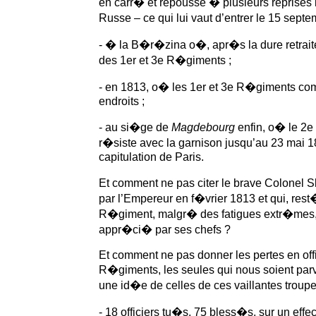
en carr� et repousse � plusieurs reprises 
Russe – ce qui lui vaut d’entrer le 15 sep
- � la B�r�zina o�, apr�s la dure retraite
des 1er et 3e R�giments ;
- en 1813, o� les 1er et 3e R�giments com
endroits ;
- au si�ge de
Magdebourg
enfin, o� le 2e
r�siste avec la garnison jusqu’au 23 mai 
capitulation de Paris.
Et comment ne pas citer le brave Colonel
par l’Empereur en f�vrier 1813 et qui, res
R�giment, malgr� des fatigues extr�mes,
appr�ci� par ses chefs ?
Et comment ne pas donner les pertes en offi
R�giments, les seules qui nous soient par
une id�e de celles de ces vaillantes troupe
- 18 officiers tu�s, 75 bless�s, sur un effec