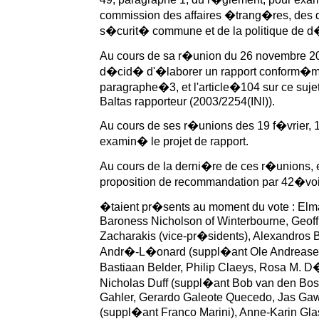
commission des affaires �trang�res, des d
s�curit� commune et de la politique de d
Au cours de sa r�union du 26 novembre 20
d�cid� d'�laborer un rapport conform�me
paragraphe�3, et l'article�104 sur ce suj
Baltas rapporteur (2003/2254(INI)).
Au cours de ses r�unions des 19 f�vrier, 1
examin� le projet de rapport.
Au cours de la derni�re de ces r�unions, 
proposition de recommandation par 42�voix
�taient pr�sents au moment du vote : Elma
Baroness Nicholson of Winterbourne, Geoff
Zacharakis (vice-pr�sidents), Alexandros B
Andr�-L�onard (suppl�ant Ole Andreasen)
Bastiaan Belder, Philip Claeys, Rosa M.
Nicholas Duff (suppl�ant Bob van den Bos)
Gahler, Gerardo Galeote Quecedo, Jas Gawr
(suppl�ant Franco Marini), Anne-Karin Gl