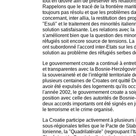
tout en œuvre afin de préserver les relation
Rappelons que le tracé de la frontière marit
toujours pas résolu et que les problèmes dans
concernant, inter allia, la restitution des pro
"Esuli" et le traitement des minorités italie
solution satisfaisante. Les relations avec l
s'améliorent bien que la question des minori
réfugiés soit encore source de tensions. La
ont subordonné l'accord inter-Etats sur les d
solution au problème des réfugiés serbes d
Le gouvernement croate a continué à entrete
et transparentes avec la Bosnie-Herzégovine
la souveraineté et de l'intégrité territoriale
plusieurs centaines de Croates ont quitté D
avoir été expulsés des logements qu'ils oc
l'année 2002, le gouvernement croate a s
position avec celle des autorités de Bosnie
deux accords importants ont été signés en ju
le terrorisme et le crime organisé.
La Croatie participe activement à plusieurs i
sous-régionales telles que le Pacte de Stabili
Ionienne, la "Quadrilatérale" (regroupant l'It