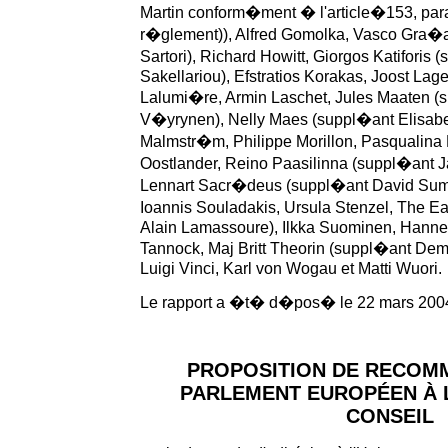
Martin conform�ment � l'article�153, pa
r�glement)), Alfred Gomolka, Vasco Gra�
Sartori), Richard Howitt, Giorgos Katiforis
Sakellariou), Efstratios Korakas, Joost Lag
Lalumi�re, Armin Laschet, Jules Maaten 
V�yrynen), Nelly Maes (suppl�ant Elisabet
Malmstr�m, Philippe Morillon, Pasqualina 
Oostlander, Reino Paasilinna (suppl�ant 
Lennart Sacr�deus (suppl�ant David Sum
Ioannis Souladakis, Ursula Stenzel, The Ea
Alain Lamassoure), Ilkka Suominen, Hann
Tannock, Maj Britt Theorin (suppl�ant Deme
Luigi Vinci, Karl von Wogau et Matti Wuori.
Le rapport a �t� d�pos� le 22 mars 200
PROPOSITION DE RECOM
PARLEMENT EUROPÉEN À L
CONSEIL