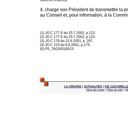
4. charge son Président de transmettre la
au Conseil et, pour information, à la Commi
(1) JO C 177 E du 25.7.2002, p.122.
(2) JO C 177 E du 25.7.2002, p.123.
(3) JO C 178 du 22.6.2001, p. 297.
(4) JO C 223 du 8.8.2001, p.175.
(5) P5_TA(2003)0523.
LA CROATIE
|
ACTUALITÉS
|
VIE CULTURELL
Haut de page
|
Plan du site
|
N