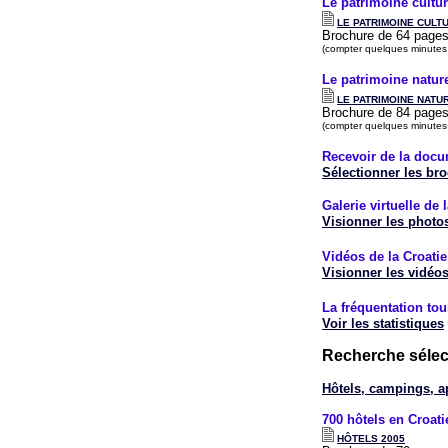
Le patrimoine cultur
LE PATRIMOINE CULT
Brochure de 64 pages 
(compter quelques minutes
Le patrimoine nature
LE PATRIMOINE NATU
Brochure de 84 pages 
(compter quelques minutes
Recevoir de la docu
Sélectionner les br
Galerie virtuelle de 
Visionner les photo
Vidéos de la Croatie
Visionner les vidéo
La fréquentation tou
Voir les statistiques
Recherche sélect
Hôtels, campings, a
700
hôtels en Croati
HÔTELS 2005