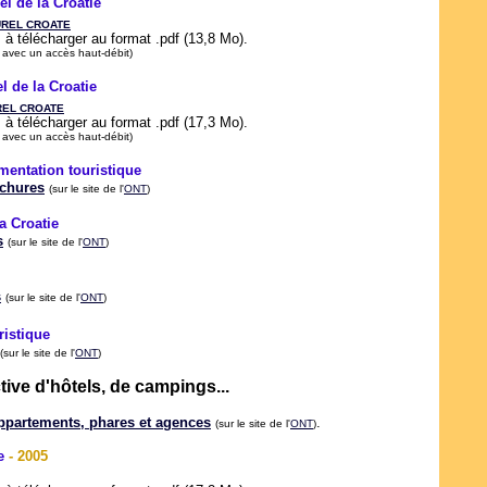
el de la Croatie
UREL CROATE
à télécharger au format .pdf (13,8 Mo).
 avec un accès haut-débit)
l de la Croatie
REL CROATE
à télécharger au format .pdf (17,3 Mo).
 avec un accès haut-débit)
mentation touristique
ochures
(sur le site de l'
ONT
)
la Croatie
s
(sur le site de l'
ONT
)
s
(sur le site de l'
ONT
)
ristique
(sur le site de l'
ONT
)
ive d'hôtels, de campings...
ppartements, phares et agences
.
(sur le site de l'
ONT
)
e
- 2005