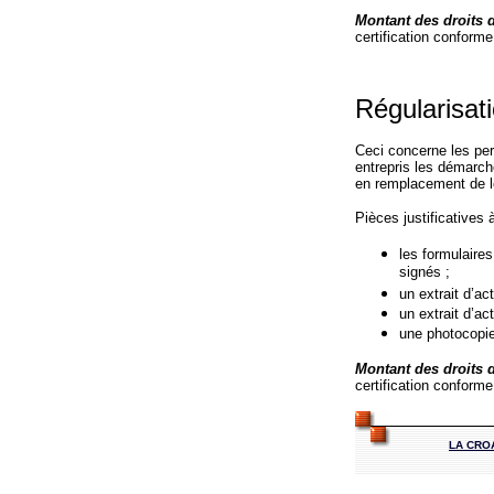
Montant des droits d
certification conform
Régularisati
Ceci concerne les pe
entrepris les démarch
en remplacement de l
Pièces justificatives
les formulaires
signés ;
un extrait d’ac
un extrait d’a
une photocopie 
Montant des droits d
certification conform
LA CRO