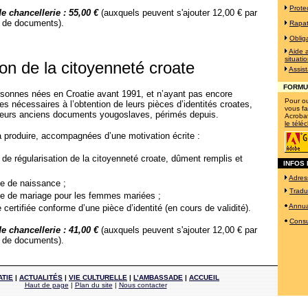
Protec
e chancellerie : 55,00 €
(auxquels peuvent s'ajouter 12,00 € par
e de documents).
Rapat
Obliga
Aide 
situati
on de la citoyenneté croate
Assist
FORMU
rsonnes nées en Croatie avant 1991, et n’ayant pas encore
Pour ouv
es nécessaires à l’obtention de leurs pièces d’identités croates,
vous fa
eurs anciens documents yougoslaves, périmés depuis.
Acroba
le télé
 à produire, accompagnées d’une motivation écrite :
 de régularisation de la citoyenneté croate, dûment remplis et
INFOS 
Adres
te de naissance ;
Tradu
cte de mariage pour les femmes mariées ;
Annua
certifiée conforme d’une pièce d’identité (en cours de validité).
Consu
e chancellerie : 41,00 €
(auxquels peuvent s'ajouter 12,00 € par
e de documents).
ATIE
|
ACTUALITÉS
|
VIE CULTURELLE
|
L’AMBASSADE
|
ACCUEIL
Haut de page
|
Plan du site
|
Nous contacter