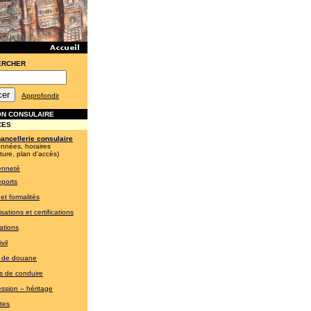
ERCHER
Approfondir
N CONSULAIRE
CES
ancellerie consulaire
onnées, horaires
ture, plan d'accès)
enneté
ports
et formalités
sations et certifications
ations
vil
s de douane
s de conduire
ssion – héritage
ites