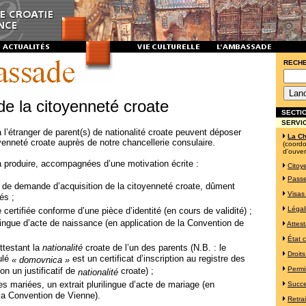
RECH
de la citoyenneté croate
SECTIO
SERVI
l’étranger de parent(s) de nationalité croate peuvent déposer
La Ch
nneté croate auprès de notre chancellerie consulaire.
(coord
d'ouver
 à produire, accompagnées d’une motivation écrite :
Citoy
Passe
s de demande d’acquisition de la citoyenneté croate, dûment
Visas 
és ;
Légali
certifiée conforme d’une pièce d’identité (en cours de validité) ;
ilingue d’acte de naissance (en application de la Convention de
Attest
État ci
ttestant la
nationalité
croate de l’un des parents (N.B. : le
Droit
ulé
est un certificat d’inscription au registre des
« domovnica »
Permi
on un justificatif de
croate) ;
nationalité
s mariées, un extrait plurilingue d’acte de mariage (en
Succe
 la Convention de Vienne).
Retra