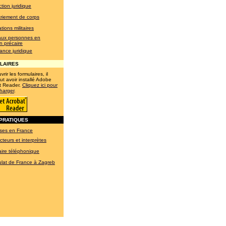
tion juridique
riement de corps
tions militaires
aux personnes en
on précaire
ance juridique
LAIRES
rir les formulaires, il
ut avoir installé Adobe
t Reader.
Cliquez ici pour
charger
.
PRATIQUES
ses en France
cteurs et interprètes
ire téléphonique
lat de France à Zagreb