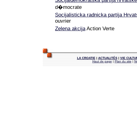
Socijaldemokratska partija hrvatske
d�mocrate
Socijalisticka radnicka partija Hrva
ouvrier
Zelena akcija
Action Verte
LA CROATIE
|
ACTUALITÉS
|
VIE CULTU
Haut de page
|
Plan du site
|
N