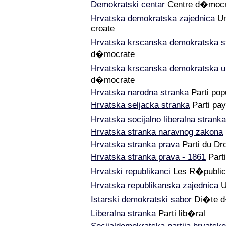
Demokratski centar
Centre d�mocr
Hrvatska demokratska zajednica
Un
croate
Hrvatska krscanska demokratska s
d�mocrate
Hrvatska krscanska demokratska u
d�mocrate
Hrvatska narodna stranka
Parti pop
Hrvatska seljacka stranka
Parti pa
Hrvatska socijalno liberalna stranka
Hrvatska stranka naravnog zakona
Hrvatska stranka prava
Parti du Dro
Hrvatska stranka prava - 1861
Parti
Hrvatski republikanci
Les R�publica
Hrvatska republikanska zajednica
U
Istarski demokratski sabor
Di�te d
Liberalna stranka
Parti lib�ral