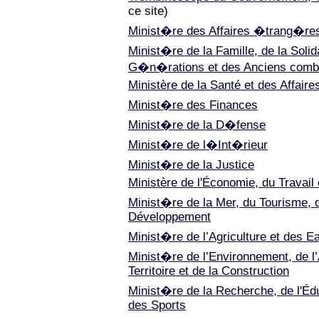
ce site)
Minist�re des Affaires �trang�re
Minist�re de la Famille, de la Solid
G�n�rations et des Anciens comb
Ministère de la Santé et des Affaire
Minist�re des Finances
Minist�re de la D�fense
Minist�re de l�Int�rieur
Minist�re de la Justice
Ministère de l'Économie, du Travail 
Minist�re de la Mer, du Tourisme, 
Développement
Minist�re de l’Agriculture et des 
Minist�re de l’Environnement, de 
Territoire et de la Construction
Minist�re de la Recherche, de l'Édu
des Sports