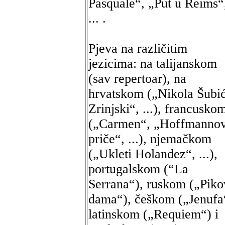
Pasquale“, „Put u Reims“
... .
Pjeva na različitim
jezicima: na talijanskom
(sav repertoar), na
hrvatskom („Nikola Šubi
Zrinjski“, ...), francusko
(„Carmen“, „Hoffmanno
priče“, ...), njemačkom
(„Ukleti Holandez“, ...),
portugalskom (“La
Serrana“), ruskom („Piko
dama“), češkom („Jenufa
latinskom („Requiem“) i