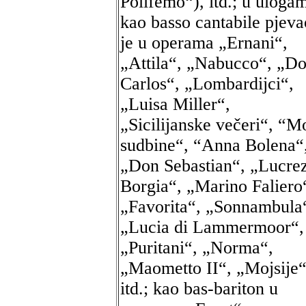
Polifemo“), itd.; u uloga
kao basso cantabile pjeva
je u operama „Ernani“,
„Attila“, „Nabucco“, „D
Carlos“, „Lombardijci“,
„Luisa Miller“,
„Sicilijanske večeri“, “M
sudbine“, “Anna Bolena“
„Don Sebastian“, „Lucre
Borgia“, „Marino Faliero
„Favorita“, „Sonnambula
„Lucia di Lammermoor“,
„Puritani“, „Norma“,
„Maometto II“, „Mojsije“
itd.; kao bas-bariton u