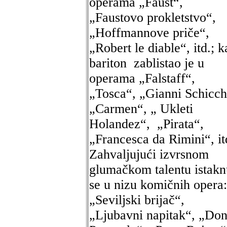
operama „Faust“,
„Faustovo prokletstvo“,
„Hoffmannove priče“,
„Robert le diable“, itd.; k
bariton zablistao je u
operama „Falstaff“,
„Tosca“, „Gianni Schicch
„Carmen“, „ Ukleti
Holandez“, „Pirata“,
„Francesca da Rimini“, it
Zahvaljujući izvrsnom
glumačkom talentu istak
se u nizu komičnih opera:
„Seviljski brijač“,
„Ljubavni napitak“, „Do