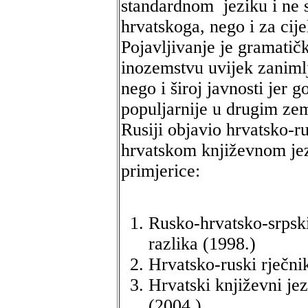
standardnom jeziku i ne 
hrvatskoga, nego i za cije
Pojavljivanje je gramatičk
inozemstvu uvijek zanimlj
nego i široj javnosti jer g
populjarnije u drugim ze
Rusiji objavio hrvatsko-ru
hrvatskom književnom jez
primjerice:
Rusko-hrvatsko-srpski
razlika (1998.)
Hrvatsko-ruski rječni
Hrvatski književni jez
(2004.)