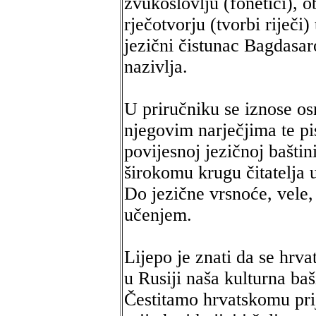
zvukoslovlju (fonetici), o
rječotvorju (tvorbi riječi)
jezični čistunac Bagdasar
nazivlja.
U priručniku se iznose os
njegovim narječjima te pi
povijesnoj jezičnoj baštin
širokomu krugu čitatelja u 
Do jezične vrsnoće, vele,
učenjem.
Lijepo je znati da se hrvat
u Rusiji naša kulturna baš
Čestitamo hrvatskomu pri