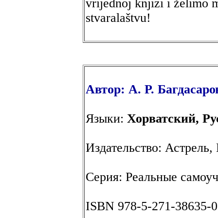
vrijednoj knjizi i želimo
stvaralaštvu!
Автор: А. Р. Багдасаро
Языки:
Хорватский, Ру
Издательство: Астрель,
Серия: Реальные самоу
ISBN 978-5-271-38635-0,