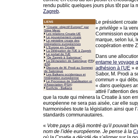
rendu public quelques jours plus tôt par la m
Zagreb
.
Le président croate 
LIENS
«
privilège
» la ven
"Croatie: objectif Europe!" par
Stipe Mesic
Commission europé
Les relations Croatie-UE
Le gouvernement croate
marque, selon lui, 
Le ministère croate des
intégrations européennes
coopération entre Z
L'Europe en Croatie
La Délégation de l'UE à Zagreb
Le portail de l'UE
Dans une allocution
"De Zagreb à Salonique"
La Déclaration de Salonique
(
FR
)
/
entame le voyage q
(
EN
)
adhésion à l'UE
» e
Discours de M. Prodi au Sommet
de Salonique
Sabor, M. Prodi a 
Les Balkans occidentaux et
l'intégration européenne
commun
» qui débu
Le Processus de Stabilisation et
«
dans quelques a
d'Association (PSA)
EurActiv - Balkans
attiré l’attention de
que la route qui mènera la Croatie à son en
européenne ne sera pas aisée, car elle su
harmonisées toute la législation ainsi que l
standards communautaires.
«
Votre pays a déjà montré qu'il pouvait fair
nom de l'idée européenne. Je pense à la
Co
où la Croatie a décidé de s'aligner sur la 