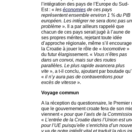
l’intégration des pays de l’Europe du Sud-
Est : «
les
économies
de ces pays
représentent ensemble environ 1 % du PIB
européen. Les intégrer ne sera donc pas un
problème
». Il a par ailleurs rappelé que
chacun de ces pays serait jugé à l’aune de
ses propres mérites, rejetant toute idée
d’approche régionale, même s’il encourage
la Croatie à jouer le rôle de «
locomotive
»
du futur élargissement. «
Vous n’êtes pas
dans un convoi, mais sur des routes
parallèles. Le plus rapide avancera plus
vite
», a t-il conclu, ajoutant par boutade qu’
«
il n’y aura pas de contraventions pour
excès de vitesse
».
Voyage commun
A la réception du questionnaire, le Premier 
que le gouvernement croate fera de son mi
viennent
«
pour que l’avis de la Commission
«
L’entrée de la Croatie dans l’Union est 
pour l’UE puisqu'elle s’enrichira d’un nouvel
y va de notre intérêt vital et traduit la plus 