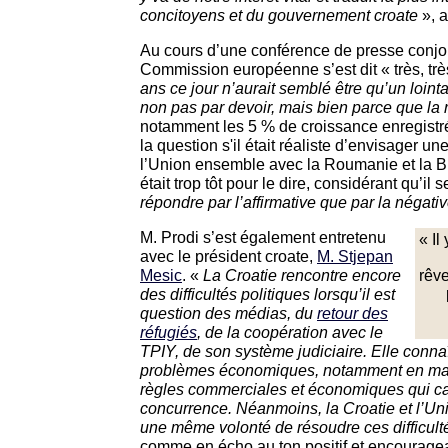
concitoyens et du gouvernement croate
», 
Au cours d’une conférence de presse conjoin
Commission européenne s’est dit « très, très
ans ce jour n’aurait semblé être qu’un lointa
non pas par devoir, mais bien parce que la ré
notamment les 5 % de croissance enregistré
la question s'il était réaliste d’envisager u
l’Union ensemble avec la Roumanie et la Bulg
était trop tôt pour le dire, considérant qu’il s
répondre par l’affirmative que par la négati
M. Prodi s’est également entretenu
« Il
avec le président croate,
M. Stjepan
Mesic
. «
La Croatie rencontre encore
rêve
des difficultés politiques lorsqu’il est
question des médias, du
retour des
réfugiés
, de la coopération avec le
TPIY, de son système judiciaire. Elle conn
problèmes économiques, notamment en matiè
règles commerciales et économiques qui car
concurrence. Néanmoins, la Croatie et l’U
une même volonté de résoudre ces difficult
comme en écho au ton positif et encouragea