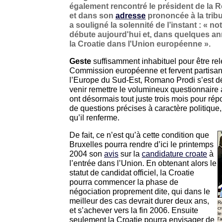
également rencontré le président de la R
et dans son
adresse
prononcée à la tribu
a souligné la solennité de l’instant : «
débute aujourd'hui et, dans quelques ann
la Croatie dans l'Union européenne ».
Geste
suffisamment inhabituel pour être rel
Commission européenne et fervent partisan
l’Europe du Sud-Est, Romano Prodi s’est 
venir remettre le volumineux questionnaire 
ont désormais tout juste trois mois pour rép
de questions précises à caractère politique,
qu’il renferme.
De fait, ce n’est qu’à cette condition que
Bruxelles pourra rendre d’ici le printemps
2004 son
avis
sur la
candidature croate
à
l’entrée dans l’Union. En obtenant alors le
statut de candidat officiel, la Croatie
pourra commencer la phase de
négociation proprement dite, qui dans le
meilleur des cas devrait durer deux ans,
R
c
et s’achever vers la fin 2006. Ensuite
le
seulement la Croatie pourra envisager de
l