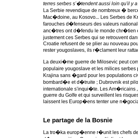
terres serbes s'�tendent aussi loin qu'il 
La Serbie revendique de nombreux � berc
Mac�doine, au Kosovo... Les Serbes de Kra
farouches d�fenseurs des valeurs national
anc�tres ont d�fendu le monde chr�tien c
justement ces Serbes qui se retrouvent da
Croatie refusent de se plier au nouveau pou
rester yougoslaves, ils r�clament leur ratt
La deuxi�me guerre de Milosevic peut c
populaire yougoslave et les milices serbes 
Krajina sans �gard pour les populations civ
bombard�e et d�truite ; Dubrovnik est p
internationale s'inqui�te. Les Am�ricains
,
guerre du Golfe et qui surveillent les risqu
laissent les Europ�ens tenter une n�gocia
Le partage de la Bosnie
La tro�ka europ�enne r�unit les chefs de