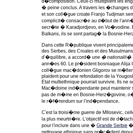
d�composition. Ceux-ci multiplient les eng
� peine conclus. A travers les �changes d
et son coll�gue croate Franjo Tudjman sem
complicit� consacr�e au d�but de l'ann�
secr�te � Karadjordjevo, en Vo�vodine. 
Balkans, ils se sont partag� la Bosnie-He
Dans cette R�publique vivent principalem
des Serbes, des Croates et des Musulmans 
d'�quilibre, a accord� une
� nationalit�
ann�es 60. Le pr�sident bosniaque Alija
coll�gue mac�donien Gligorov se m�fien
plaident pour une refondation de la Yougosl
Etat multiethnique pourrait survivre. Ils ne 
Mac�doine ind�pendante peut maintenir so
pas de m�me en Bosnie-Herz�govine, o� 
le r�f�rendum sur l'ind�pendance.
C'est la troisi�me guerre de MIlosevic, cell
la plus meurtri�re. L'objectif est de d�tac
pour l'inclure dans une �
Grande Serbie
�,
nettoyage ethnique sans pr�c�dent depuis 