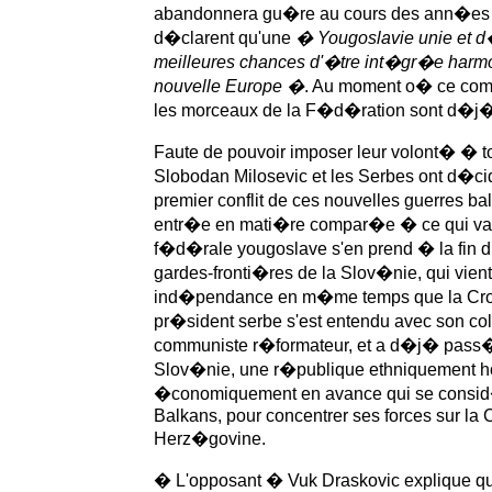
abandonnera gu�re au cours des ann�es 
d�clarent qu'une
� Yougoslavie unie et d
meilleures chances d'�tre int�gr�e harm
nouvelle Europe �
. Au moment o� ce com
les morceaux de la F�d�ration sont d�j
Faute de pouvoir imposer leur volont� � to
Slobodan Milosevic et les Serbes ont d�c
premier conflit de ces nouvelles guerres b
entr�e en mati�re compar�e � ce qui va
f�d�rale yougoslave s'en prend � la fin d
gardes-fronti�res de la Slov�nie, qui vien
ind�pendance en m�me temps que la Croat
pr�sident serbe s'est entendu avec son c
communiste r�formateur, et a d�j� pass� p
Slov�nie, une r�publique ethniquement 
�conomiquement en avance qui se consi
Balkans, pour concentrer ses forces sur la C
Herz�govine.
� L'opposant � Vuk Draskovic explique 