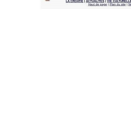
LA CROATIE
|
ACTUALITÉS
|
VIE CULTURELL
Haut de page
|
Plan du site
|
N