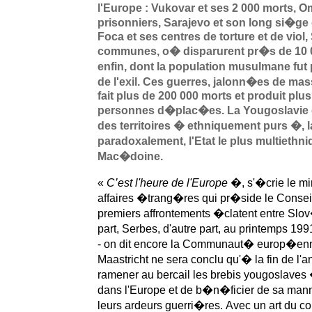
l'Europe : Vukovar et ses 2 000 morts, 
prisonniers, Sarajevo et son long si�ge 
Foca et ses centres de torture et de viol
communes, o� disparurent pr�s de 10 00
enfin, dont la population musulmane fut
de l'exil. Ces guerres, jalonn�es de ma
fait plus de 200 000 morts et produit plus
personnes d�plac�es. La Yougoslavie
des territoires � ethniquement purs �, l
paradoxalement, l'Etat le plus multiethn
Mac�doine.
«
C’est l'heure de l'Europe
�, s'�crie le m
affaires �trang�res qui pr�side le Conse
premiers affrontements �clatent entre Slo
part, Serbes, d'autre part, au printemps 1
- on dit encore la Communaut� europ�enne
Maastricht ne sera conclu qu'� la fin de l'an
ramener au bercail les brebis yougoslaves 
dans l'Europe et de b�n�ficier de sa manne
leurs ardeurs guerri�res.
Avec un art du co