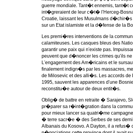
guerre mondiale.
Tant�t ennemis, tant�t c
int�greraient de leur c�t� l'Herceg-Bosn
Croatie, laissant les Musulmans d�chir�s en
sur un Etat islamiste et la d�fense de la Bo
Les premi�res interventions de la communa
calamiteuses. Les casques bleus des Nati
garantir une paix qui n'existe pas. Impuissa
peuvent que d�noncer les crimes qu'ils n
L'engagement des Am�ricains et le sursa
finalement indign�s par les massacres, me
de Milosevic et des alli�s. Les accords d
1995, sauvent les apparences d'une Bosn
reconstitu�e autour de deux entit�s.
Oblig� de battre en retraite � Sarajevo, 
pr�parer sa r�int�gration dans la commun
pour mieux lancer sa quatri�me campagne v
� terre sacr�e � des Serbes de ses derni�
Albanais du Kosovo. A Dayton, il a refus� d
n�gociations cette province dont il avait 