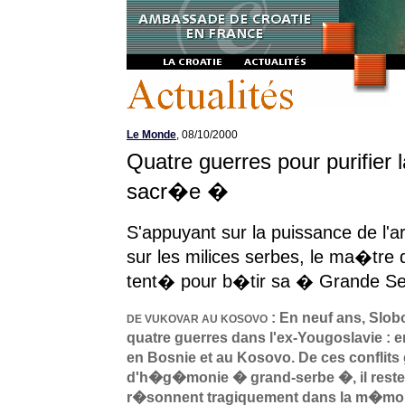
Le Monde
, 08/10/2000
Quatre guerres pour purifier 
sacr�e �
S'appuyant sur la puissance de l
sur les milices serbes, le ma�tre 
tent� pour b�tir sa � Grande S
: En neuf ans, Slo
DE VUKOVAR AU KOSOVO
quatre guerres dans l'ex-Yougoslavie : e
en Bosnie et au Kosovo. De ces conflit
d'h�g�monie � grand-serbe �, il reste
r�sonnent tragiquement dans la m�moir