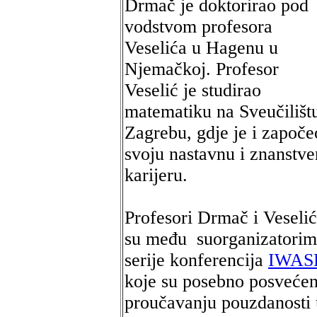
Drmač je doktorirao pod
vodstvom profesora
Veselića u Hagenu u
Njemačkoj. Profesor
Veselić je studirao
matematiku na Sveučilišt
Zagrebu, gdje je i započe
svoju nastavnu i znanstv
karijeru.
Profesori Drmač i Veselić
su među suorganizatori
serije konferencija
IWAS
koje su posebno posveće
proučavanju pouzdanosti 