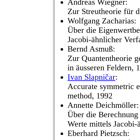
Andreas Wiegner:
Zur Streutheorie für
Wolfgang Zacharias:
Über die Eigenwertber
Jacobi-ähnlicher Verf
Bernd Asmuß:
Zur Quantentheorie g
in äusseren Feldern, 
Ivan Slapničar
:
Accurate symmetric e
method, 1992
Annette Deichmöller:
Über die Berechnung 
Werte mittels Jacobi-
Eberhard Pietzsch: