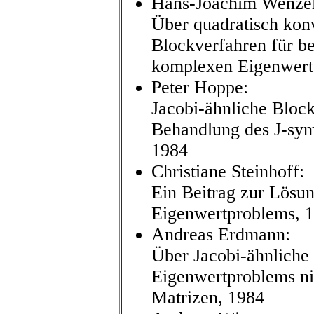
Hans-Joachim Wenzel
Über quadratisch kon
Blockverfahren für be
komplexen Eigenwert
Peter Hoppe:
Jacobi-ähnliche Bloc
Behandlung des J-sy
1984
Christiane Steinhoff:
Ein Beitrag zur Lösu
Eigenwertproblems, 
Andreas Erdmann:
Über Jacobi-ähnliche
Eigenwertproblems ni
Matrizen, 1984