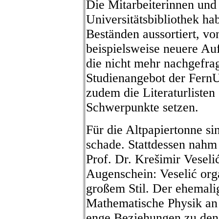
Die Mitarbeiterinnen und
Universitätsbibliothek h
Beständen aussortiert, v
beispielsweise neuere Au
die nicht mehr nachgefra
Studienangebot der FernUn
zudem die Literaturlisten
Schwerpunkte setzen.
Für die Altpapiertonne si
schade. Stattdessen nahm
Prof. Dr. Krešimir Veselić
Augenschein: Veselić org
großem Stil. Der ehemali
Mathematische Physik an 
enge Beziehungen zu den 