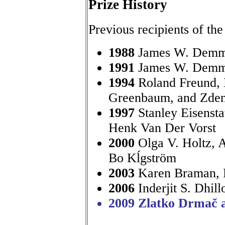
Prize History
Previous recipients of th
1988
James W. Demm
1991
James W. Demme
1994
Roland Freund, 
Greenbaum, and Zden
1997
Stanley Eisensta
Henk Van Der Vorst
2000
Olga V. Holtz, 
Bo Kĺgström
2003
Karen Braman, R
2006
Inderjit S. Dhill
2009 Zlatko Drmač a