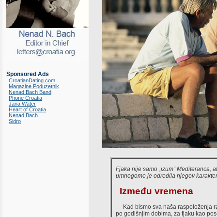
Sponsored Ads
CroatianDating.com
Magazine Poduzetnik
Nenad Bach Band
Phone Croatia
Jana Water
Heart of Croatia
Nenad Bach
Sidro
Fjaka nije samo „izum“ Mediteranca, al
umnogome je odredila njegov karakte
Između vremena
Kad bismo sva naša raspoloženja ra
po godišnjim dobima, za fjaku kao po