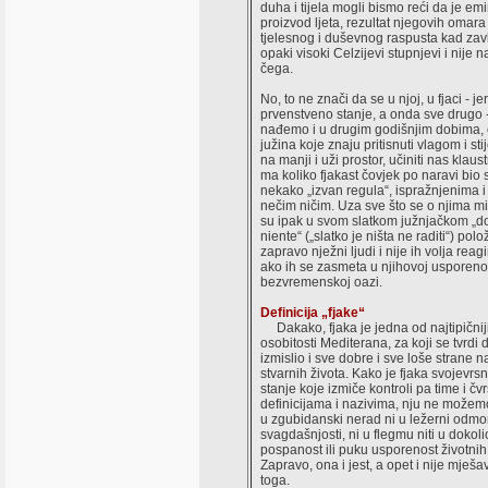
duha i tijela mogli bismo reći da je em
proizvod ljeta, rezultat njegovih omara
tjelesnog i duševnog raspusta kad zav
opaki visoki Celzijevi stupnjevi i nije 
čega.
No, to ne znači da se u njoj, u fjaci - je
prvenstveno stanje, a onda sve drugo 
nađemo i u drugim godišnjim dobima, 
južina koje znaju pritisnuti vlagom i sti
na manji i uži prostor, učiniti nas klaus
ma koliko fjakast čovjek po naravi bio 
nekako „izvan regula“, ispražnjenima 
nečim ničim. Uza sve što se o njima mis
su ipak u svom slatkom južnjačkom „do
niente“ („slatko je ništa ne raditi“) polo
zapravo nježni ljudi i nije ih volja reagi
ako ih se zasmeta u njihovoj usporenos
bezvremenskoj oazi.
Definicija „fjake“
Dakako, fjaka je jedna od najtipičnij
osobitosti Mediterana, za koji se tvrdi 
izmislio i sve dobre i sve loše strane n
stvarnih života. Kako je fjaka svojevr
stanje koje izmiče kontroli pa time i čv
definicijama i nazivima, nju ne možemo
u zgubidanski nerad ni u ležerni odmo
svagdašnjosti, ni u flegmu niti u dokol
pospanost ili puku usporenost životnih 
Zapravo, ona i jest, a opet i nije mješ
toga.