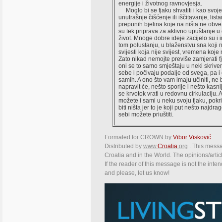
energije i životnog ravnovjesja.
Moglo bi se fjaku shvatiti i kao svoj
unutrašnje čišćenje ili iščitavanje, list
prepunih bjelina koje na ništa ne obve
su tek priprava za aktivno upuštanje u
život. Mnoge dobre ideje zacijelo su i i
tom polustanju, u blaženstvu sna koji n
svijesti koja nije svijest, vremena koje 
Zato nikad nemojte previše zamjerati 
oni se to samo smještaju u neki skrive
sebe i počivaju podalje od svega, pa i
samih. A ono što vam imaju učiniti, ne b
napravit će, nešto sporije i nešto kasni
se krvotok vrati u redovnu cirkulaciju. 
možete i sami u neku svoju fjaku, pokrit
biti ništa jer to je koji put nešto najdra
sebi možete priuštiti.
Formated for CROWN by
Vibor Visković
Distributed by
www.
Croatia
.org
. This messag
Croatia and in the World. The opinions/articl
If the reader of this message is not the inte
and please, let us know!