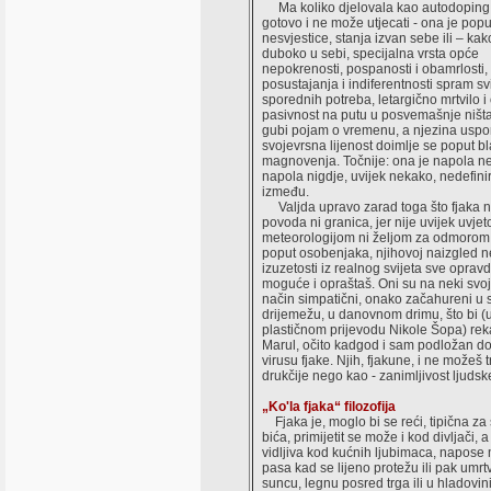
Ma koliko djelovala kao autodoping,
gotovo i ne može utjecati - ona je popu
nesvjestice, stanja izvan sebe ili – ka
duboko u sebi, specijalna vrsta opće
nepokrenosti, pospanosti i obamrlosti,
posustajanja i indiferentnosti spram sv
sporednih potreba, letargično mrtvilo i
pasivnost na putu u posvemašnje ništa
gubi pojam o vremenu, a njezina uspor
svojevrsna lijenost doimlje se poput b
magnovenja. Točnije: ona je napola n
napola nigdje, uvijek nekako, nedefini
između.
Valjda upravo zarad toga što fjaka n
povoda ni granica, jer nije uvijek uvje
meteorologijom ni željom za odmorom,
poput osobenjaka, njihovoj naizgled n
izuzetosti iz realnog svijeta sve oprav
moguće i opraštaš. Oni su na neki svo
način simpatični, onako začahureni u
drijemežu, u danovnom drimu, što bi (
plastičnom prijevodu Nikole Šopa) reka
Marul, očito kadgod i sam podložan d
virusu fjake. Njih, fjakune, i ne možeš tr
drukčije nego kao - zanimljivost ljudske
„Ko'la fjaka“ filozofija
Fjaka je, moglo bi se reći, tipična za
bića, primijetit se može i kod divljači, a
vidljiva kod kućnih ljubimaca, napose
pasa kad se lijeno protežu ili pak umrt
suncu, legnu posred trga ili u hladovini