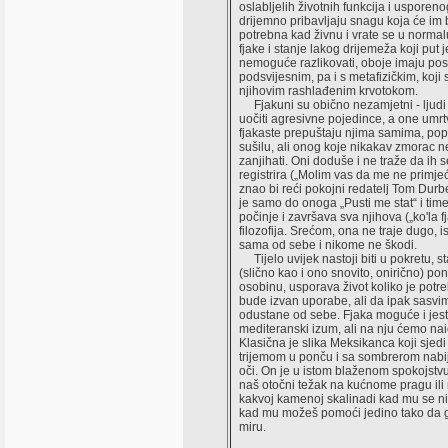
oslabljelih životnih funkcija i usporen
drijemno pribavljaju snagu koja će im b
potrebna kad živnu i vrate se u normal
fjake i stanje lakog drijemeža koji put j
nemoguće razlikovati, oboje imaju pos
podsvijesnim, pa i s metafizičkim, koji 
njihovim rashlađenim krvotokom.
Fjakuni su obično nezamjetni - ljudi 
uočiti agresivne pojedince, a one umrt
fjakaste prepuštaju njima samima, pop
sušilu, ali onog koje nikakav zmorac 
zanjihati. Oni doduše i ne traže da ih se
registrira („Molim vas da me ne primjeć
znao bi reći pokojni redatelj Tom Durb
je samo do onoga „Pusti me stat“ i tim
počinje i završava sva njihova („ko'la f
filozofija. Srećom, ona ne traje dugo, i
sama od sebe i nikome ne škodi.
Tijelo uvijek nastoji biti u pokretu, st
(slično kao i ono snovito, onirično) pon
osobinu, usporava život koliko je potr
bude izvan uporabe, ali da ipak sasvi
odustane od sebe. Fjaka moguće i jest
mediteranski izum, ali na nju ćemo naić
Klasična je slika Meksikanca koji sjedi 
trijemom u ponču i sa sombrerom nabi
oči. On je u istom blaženom spokojstvu
naš otočni težak na kućnome pragu ili n
kakvoj kamenoj skalinadi kad mu se ni
kad mu možeš pomoći jedino tako da g
miru.