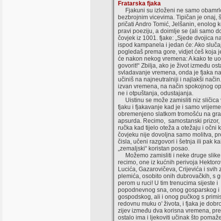
Fratarska fjaka
Fjakuni su izloženi ne samo obamrlo
bezbrojnim vicevima. Tipičan je onaj, š
pričati Andro Tomić, Jelšanin, enolog k
pravi poeziju, a doimlje se (ali samo d
čovjek iz 1001. fjake: „Sjede dvojica na
ispod kampanela i jedan će: Ako sluča
pogledaš prema gore, vidjet ćeš koja j
će nakon nekog vremena: A kako te uo
govorit!“ Zbilja, ako je život između ost
svladavanje vremena, onda je fjaka na
učiniš na najneutralniji i najlakši nači
izvan vremena, na način spokojnog opu
ne i otpuštanja, odustajanja.
Uistinu se može zamisliti niz sličica
fjaku i fjakavanje kad je i samo vrijeme
obremenjeno slatkom tromošću na gra
apsurda. Recimo, samostanski prizor, 
ručka kad tijelo oteža a otežaju i očni k
čovjeku nije dovoljna samo molitva, pr
čisla, učeni razgovori i šetnja ili pak k
„zemaljski“ koristan posao.
Možemo zamisliti i neke druge slike i 
recimo, one iz kućnih perivoja Hektoro
Lucića, Gazarovičeva, Crijevića i svih
plemića, osobito onih dubrovačkih, s 
perom u ruci! U tim trenucima sijeste i
popodnevnog sna, onog gosparskog i
gospodskog, ali i onog pučkog s primi
redovnu muku o' života, i fjaka je dobro
zijev između dva korisna vremena, pre
ostalo ima i ljekoviti učinak što pomaž