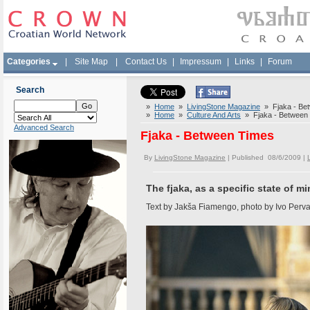
Categories
|
Site Map
|
Contact Us
|
Impressum
|
Links
|
Forum
Search
»
Home
»
LivingStone Magazine
» Fjaka - Be
»
Home
»
Culture And Arts
» Fjaka - Between
Advanced Search
Fjaka - Between Times
By
LivingStone Magazine
| Published 08/6/2009 |
The fjaka, as a specific state of 
Text by Jakša Fiamengo, photo by Ivo Perv