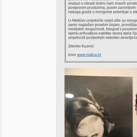
snalazi u obradi dobro nam znanih prost
povijesnim prostorima, punim zanimljivih 
nekoga grada u mnogome potvrđuje u sitn
U Atletićev umjetnički svijet ušle su mnog
samo naglašen posebni dojam, promišljan
medijskih mogućnosti, fotograf s posebnim
njemu prihvatljive estetike stvara djela či
umjetnosti posljednjih nekoliko desetljeća
Zdenko Kuzmić
Izvor
www.matica.hr