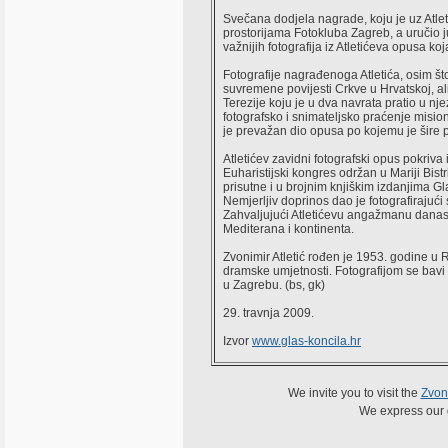
Svečana dodjela nagrade, koju je uz Atleti
prostorijama Fotokluba Zagreb, a uručio 
važnijih fotografija iz Atletićeva opusa ko
Fotografije nagrađenoga Atletića, osim št
suvremene povijesti Crkve u Hrvatskoj, ali
Terezije koju je u dva navrata pratio u nj
fotografsko i snimateljsko praćenje misio
je prevažan dio opusa po kojemu je šire p
Atletićev zavidni fotografski opus pokriva
Euharistijski kongres održan u Mariji Bistr
prisutne i u brojnim knjiškim izdanjima G
Nemjerljiv doprinos dao je fotografiraju
Zahvaljujući Atletićevu angažmanu danas p
Mediterana i kontinenta.
Zvonimir Atletić rođen je 1953. godine u 
dramske umjetnosti. Fotografijom se bavi p
u Zagrebu. (bs, gk)
29. travnja 2009.
Izvor
www.glas-koncila.hr
We invite you to visit the
Zvoni
We express our gr