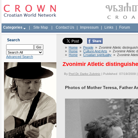
Categories
|
Site Map
|
Contact Us
|
Impressum
|
Links
|
Forum
Search
»
Home
»
People
» Zvonimir Atletic distinguis
»
Home
»
Culture And Arts
» Zvonimir Atletic d
»
Home
»
Croatian spirituality
» Zvonimir Atleti
Advanced Search
Zvonimir Atletic distinguis
By
Prof.Dr. Darko Zubrinic
| Published 07/19/2009 
Photos of Mother Teresa, Father An