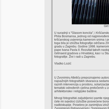
Girl
U suradnji s "Glasom koncila", i Kršćansk
Phila Bosmansa, jednog od najprevođeniji
kršćanskog uvjerenja kamerom snima i pra
toga bila je izložba fotografije održana 20
gradu u Zagrebu. Godine 1998. kamerom pa
pape Ivana Pavla II. Rezultat takvih nastoj
četrnaest gradova u Hrvatskoj, kao i u Stu
fotografije. Živi i radi u Zagrebu.
Vladko Lozić
U Zvonimiru Atletiću prepoznajemo autor
najvažnijih fotografskih stvaraoca sedamde
raznih intervencija u prostoru, solarizacij
tematski određenih cjelina pretočenih u za
arhitektonske i religijske baštine.
Mnogi fotografski zaljubljenici pamte njeg
ćete mi svjedoci (izložbe posvećene bor
nadbiskupije. Posebno je zanimljiva izlo
Zvonimirom Petranovićem i Tomislavom Ra