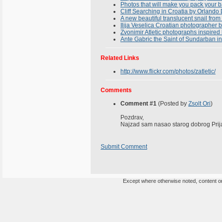
Photos that will make you pack your b
Cliff Searching in Croatia by Orlando
A new beautiful translucent snail from
Ilija Veselica Croatian photographer b
Zvonimir Atletic photographs inspired
Ante Gabric the Saint of Sundarban in
Related Links
http://www.flickr.com/photos/zatletic/
Comments
Comment #1
(Posted by
Zsolt Ori
)
Pozdrav,
Najzad sam nasao starog dobrog Prijat
Submit Comment
Except where otherwise noted, content on 