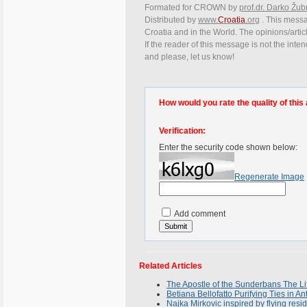
Formated for CROWN by
prof.dr. Darko Žub
Distributed by
www.
Croatia
.org
. This messag
Croatia and in the World. The opinions/articl
If the reader of this message is not the inte
and please, let us know!
How would you rate the quality of this 
Verification:
Enter the security code shown below:
Regenerate Image
Add comment
Related Articles
The Apostle of the Sunderbans The Lif
Betiana Bellofatto Purifying Ties in An
Najka Mirkovic inspired by flying resid