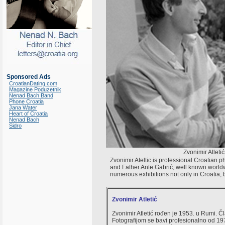
Sponsored Ads
CroatianDating.com
Magazine Poduzetnik
Nenad Bach Band
Phone Croatia
Jana Water
Heart of Croatia
Nenad Bach
Sidro
Zvonimir Atletić
Zvonimir Ateltic is professional Croatian
and Father Ante Gabrić, well known worldwi
numerous exhibitions not only in Croatia, bu
Zvonimir Atletić
Zvonimir Atletić rođen je 1953. u Rumi.
Fotografijom se bavi profesionalno od 197