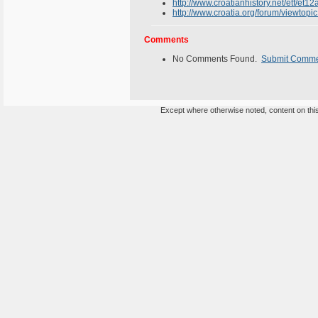
http://www.croatianhistory.net/etf/et12
http://www.croatia.org/forum/viewtop
Comments
No Comments Found.
Submit Comm
Except where otherwise noted, content on this