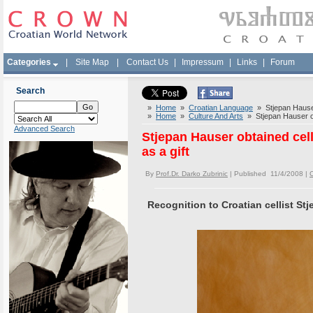
Categories
|
Site Map
|
Contact Us
|
Impressum
|
Links
|
Forum
Search
»
Home
»
Croatian Language
» Stjepan Hauser
»
Home
»
Culture And Arts
» Stjepan Hauser ob
Advanced Search
Stjepan Hauser obtained ce
as a gift
By
Prof.Dr. Darko Zubrinic
| Published 11/4/2008 |
Recognition to Croatian cellist St