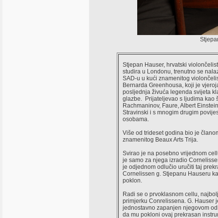
Stjepan
Stjepan Hauser, hrvatski violončelist
studira u Londonu, trenutno se nalaz
SAD-u u kući znamenitog violončeli
Bernarda Greenhousa, koji je vjeroj
posljednja živuća legenda svijeta kl
glazbe. Prijateljevao s ljudima kao 
Rachmaninov, Faure, Albert Einstein
Stravinski i s mnogim drugim povije
osobama.
Više od trideset godina bio je člano
znamenitog Beaux Arts Trija.
Svirao je na posebno vrijednom cell
je samo za njega izradio Cornelisse
je odjednom odlučio uručiti taj prek
Cornelissen g. Stjepanu Hauseru k
poklon.
Radi se o prvoklasnom cellu, najbo
primjerku Conrelissena. G. Hauser j
jednostavno zapanjen njegovom o
da mu pokloni ovaj prekrasan instru