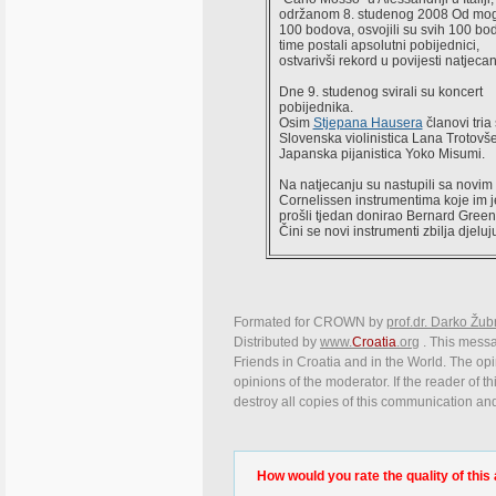
održanom 8. studenog 2008 Od mo
100 bodova, osvojili su svih 100 bo
time postali apsolutni pobijednici,
ostvarivši rekord u povijesti natjecan
Dne 9. studenog svirali su koncert
pobijednika.
Osim
Stjepana Hausera
članovi tria
Slovenska violinistica Lana Trotovše
Japanska pijanistica Yoko Misumi.
Na natjecanju su nastupili sa novim
Cornelissen instrumentima koje im j
prošli tjedan donirao Bernard Gree
Čini se novi instrumenti zbilja djeluj
Formated for CROWN by
prof.dr. Darko Žub
Distributed by
www.
Croatia
.org
. This messag
Friends in Croatia and in the World. The opin
opinions of the moderator. If the reader of t
destroy all copies of this communication and
How would you rate the quality of this 