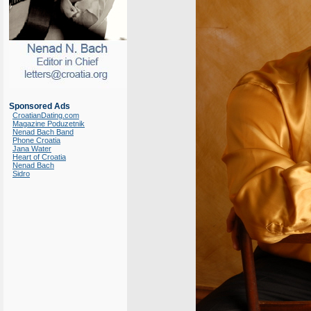
Sponsored Ads
CroatianDating.com
Magazine Poduzetnik
Nenad Bach Band
Phone Croatia
Jana Water
Heart of Croatia
Nenad Bach
Sidro