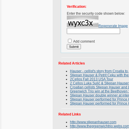
Verification:
Enter the security code shown below:
Regenerate Image
Add comment
Related Articles
Hauser - cellist's story from Croatia to
Stjepan Hauser & Petrit Çeku with th
2Cellos Fall 2013 USA Tour
2 Cellos Luka Sulić & Stjepan Hauser
Croatian cellists Stjepan Hauser and 
Greenwich Trio win at the Beethoven 
Stjepan Hauser double winner at inter
Stjepan Hauser performed for Prince 
Stjepan Hauser performed for Prince
Related Links
http://www.stjepanhauser.com
http://www.thegreenwichtrio.webs.co