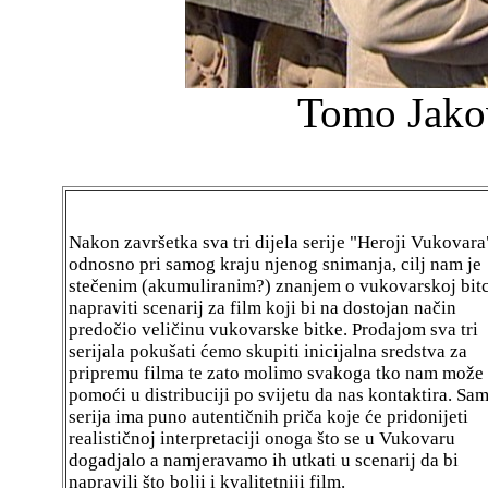
Tomo Jakov
Nakon završetka sva tri dijela serije "Heroji Vukovara
odnosno pri samog kraju njenog snimanja, cilj nam je
stečenim (akumuliranim?) znanjem o vukovarskoj bitc
napraviti scenarij za film koji bi na dostojan način
predočio veličinu vukovarske bitke. Prodajom sva tri
serijala pokušati ćemo skupiti inicijalna sredstva za
pripremu filma te zato molimo svakoga tko nam može
pomoći u distribuciji po svijetu da nas kontaktira. Sa
serija ima puno autentičnih priča koje će pridonijeti
realističnoj interpretaciji onoga što se u Vukovaru
dogadjalo a namjeravamo ih utkati u scenarij da bi
napravili što bolji i kvalitetniji film.