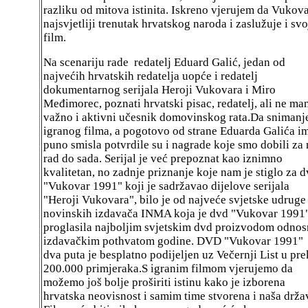
razliku od mitova istinita. Iskreno vjerujem da Vukov
najsvjetliji trenutak hrvatskog naroda i zaslužuje i svo
film.
Na scenariju rade redatelj Eduard Galić, jedan od
najvećih hrvatskih redatelja uopće i redatelj
dokumentarnog serijala Heroji Vukovara i Miro
Međimorec, poznati hrvatski pisac, redatelj, ali ne ma
važno i aktivni učesnik domovinskog rata.Da snimanj
igranog filma, a pogotovo od strane Eduarda Galića i
puno smisla potvrdile su i nagrade koje smo dobili za 
rad do sada. Serijal je već prepoznat kao iznimno
kvalitetan, no zadnje priznanje koje nam je stiglo za 
"Vukovar 1991" koji je sadržavao dijelove serijala
"Heroji Vukovara", bilo je od najveće svjetske udruge
novinskih izdavača INMA koja je dvd "Vukovar 1991
proglasila najboljim svjetskim dvd proizvodom odno
izdavačkim pothvatom godine. DVD "Vukovar 1991"
dva puta je besplatno podijeljen uz Večernji List u pr
200.000 primjeraka.S igranim filmom vjerujemo da
možemo još bolje proširiti istinu kako je izborena
hrvatska neovisnost i samim time stvorena i naša drža