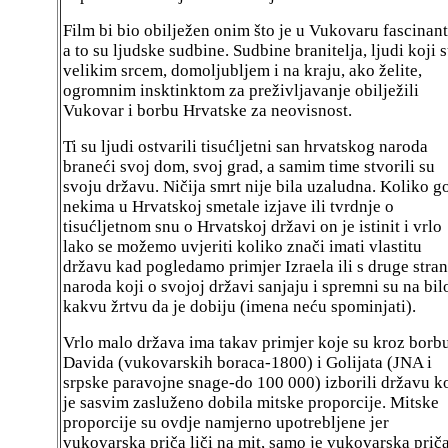
Film bi bio obilježen onim što je u Vukovaru fascinan
a to su ljudske sudbine. Sudbine branitelja, ljudi koji 
velikim srcem, domoljubljem i na kraju, ako želite,
ogromnim insktinktom za preživljavanje obilježili
Vukovar i borbu Hrvatske za neovisnost.
Ti su ljudi ostvarili tisućljetni san hrvatskog naroda
braneći svoj dom, svoj grad, a samim time stvorili su
svoju državu. Ničija smrt nije bila uzaludna. Koliko g
nekima u Hrvatskoj smetale izjave ili tvrdnje o
tisućljetnom snu o Hrvatskoj državi on je istinit i vrlo
lako se možemo uvjeriti koliko znači imati vlastitu
državu kad pogledamo primjer Izraela ili s druge stra
naroda koji o svojoj državi sanjaju i spremni su na bil
kakvu žrtvu da je dobiju (imena neću spominjati).
Vrlo malo država ima takav primjer koje su kroz borb
Davida (vukovarskih boraca-1800) i Golijata (JNA i
srpske paravojne snage-do 100 000) izborili državu k
je sasvim zasluženo dobila mitske proporcije. Mitske
proporcije su ovdje namjerno upotrebljene jer
vukovarska priča liči na mit, samo je vukovarska prič