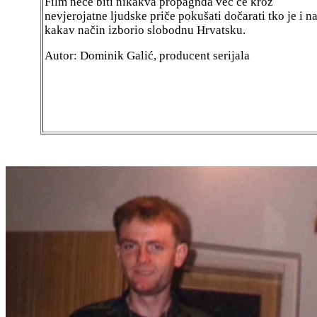
Film neće biti nikakva propagnda već će kroz
nevjerojatne ljudske priče pokušati dočarati tko je i n
kakav način izborio slobodnu Hrvatsku.
Autor: Dominik Galić, producent serijala