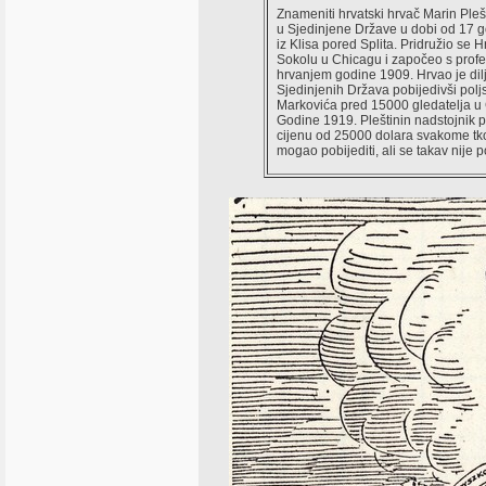
Znameniti hrvatski hrvač Marin Plešt
u Sjedinjene Države u dobi od 17 
iz Klisa pored Splita. Pridružio se 
Sokolu u Chicagu i započeo s prof
hrvanjem godine 1909. Hrvao je di
Sjedinjenih Država pobijedivši pol
Markovića pred 15000 gledatelja u
Godine 1919. Pleštinin nadstojnik 
cijenu od 25000 dolara svakome tko
mogao pobijediti, ali se takav nije p