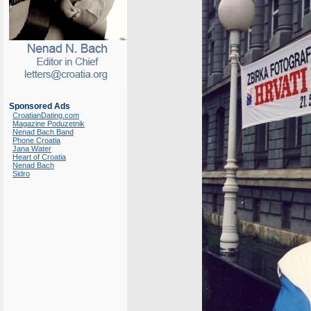
Sponsored Ads
CroatianDating.com
Magazine Poduzetnik
Nenad Bach Band
Phone Croatia
Jana Water
Heart of Croatia
Nenad Bach
Sidro