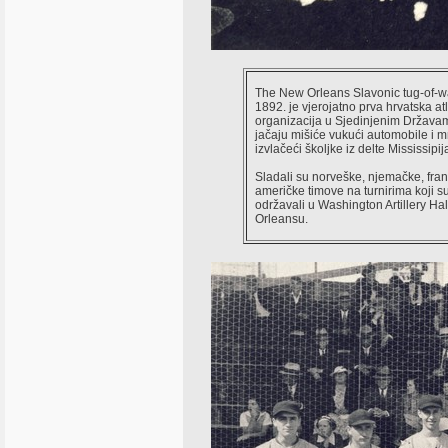
The New Orleans Slavonic tug-of-wa
1892. je vjerojatno prva hrvatska at
organizacija u Sjedinjenim Država
jačaju mišiće vukući automobile i m
izvlačeći školjke iz delte Mississipij
Sladali su norveške, njemačke, fran
američke timove na turnirima koji s
održavali u Washington Artillery Ha
Orleansu.