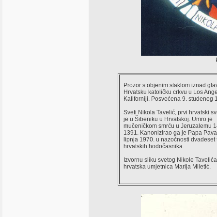
Prozor s objenim staklom iznad gla
Hrvatsku katoličku crkvu u Los Ang
Kaliforniji. Posvećena 9. studenog 
Sveti Nikola Tavelić, prvi hrvatski 
je u Šibeniku u Hrvatskoj. Umro je
mučeničkom smrću u Jeruzalemu 1
1391. Kanonizirao ga je Papa Pavao
lipnja 1970. u nazočnosti dvadeset 
hrvatskih hodočasnika.
Izvornu sliku svetog Nikole Tavelića 
hrvatska umjetnica Marija Miletić.