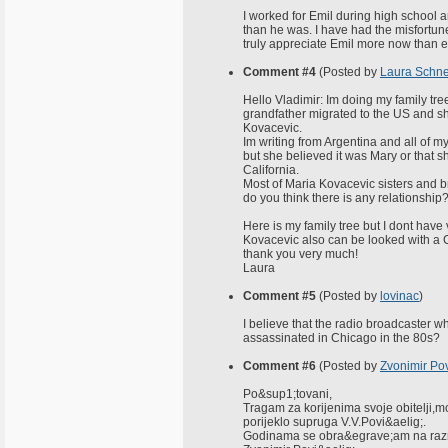
I worked for Emil during high school a
than he was. I have had the misfortune i
truly appreciate Emil more now than e
Comment #4
(Posted by
Laura Schne
Hello Vladimir: Im doing my family tr
grandfather migrated to the US and 
Kovacevic.
Im writing from Argentina and all of
but she believed it was Mary or that 
California.
Most of Maria Kovacevic sisters and br
do you think there is any relationship
Here is my family tree but I dont have
Kovacevic also can be looked with a 
thank you very much!
Laura
Comment #5
(Posted by
lovinac
)
I believe that the radio broadcaster 
assassinated in Chicago in the 80s?
Comment #6
(Posted by
Zvonimir Pov
Po&sup1;tovani,
Tragam za korijenima svoje obitelji,
porijeklo supruga V.V.Povi&aelig;.
Godinama se obra&egrave;am na razne