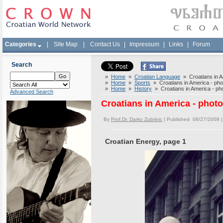
Categories
|
Site Map
|
Contact Us
|
Impressum
|
Links
|
Forum
Search
»
Home
»
Croatian Language
» Croatians in Am
»
Home
»
Sports
» Croatians in America - phot
»
Home
»
History
» Croatians in America - phot
Advanced Search
Croatians in America - photo
By
Prof.Dr. Darko Zubrinic
| Published 08/27/2008 
Croatian Energy, page 1