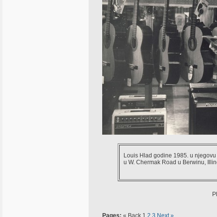
Louis Hlad godine 1985. u njegovu
u W. Chermak Road u Berwinu, Illin
P
Pages:
« Back
1
2
3
Next »