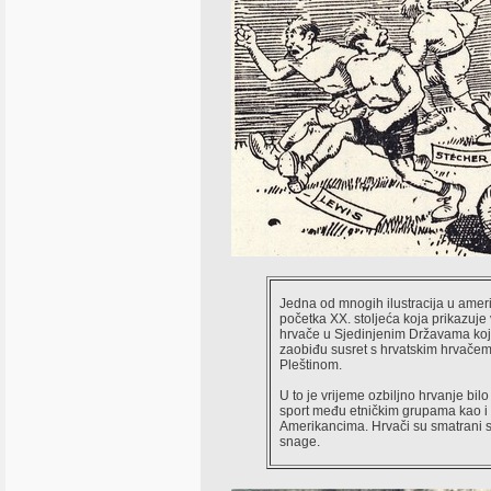
Jedna od mnogih ilustracija u amer
početka XX. stoljeća koja prikazuje
hrvače u Sjedinjenim Državama koji
zaobiđu susret s hrvatskim hrvače
Pleštinom.
U to je vrijeme ozbiljno hrvanje bilo
sport među etničkim grupama kao 
Amerikancima. Hrvači su smatrani 
snage.