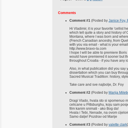
Comments
Comment #1
(Posted by
Janice Foy, 
Hi Vladimir, it is your favorite 'celli
which tell quite a story and history o
Montana, where I was born and where
(French Canadian ancestry, from Quebec
with you via email - what is your email
http://www.bravo-la.com
I hope I will be able to premiere Bori
would have premiered it sooner but th
throughout Croatia - if you have any 
Also, in what publication did you say
dissertation which you can buy through 
Sacred Musical Tradition: history, sty
Take care and sve najbolje, Dr. Foy
Comment #2
(Posted by
Marija Mileti
Dragi Vlado, hvala sto si spomenuo moj
celicane u Pittsburghu, koju sam posj
film kanim snimati - ako Bog da!
Hvala i Tebi, Nenade, na ovom cijelom 
Samo dalje! Pozdrav od Marije
Comment #3
(Posted by
valette clark