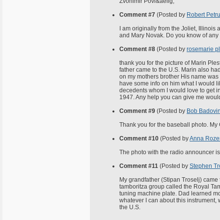
Zvonimir Povi&aelig;
Comment #7
(Posted by
Robert Petr
I am originally from the Joliet, Illino
and Mary Novak. Do you know of any con
Comment #8
(Posted by
rosemarie p
thank you for the picture of Marin P
father came to the U.S. Marin also had
on my mothers brother His name was T
have some info on him what I would li
decedents whom I would love to get in
1947. Any help you can give me would
Comment #9
(Posted by
Bob Badovi
Thank you for the baseball photo. My G
Comment #10
(Posted by
Anna Roze
The photo with the radio announcer is 
Comment #11
(Posted by
Stephen Tr
My grandfather (Stipan Troselj) came 
tamboritza group called the Royal Tam
tuning machine plate. Dad learned most
whatever I can about this instrument, 
the U.S.