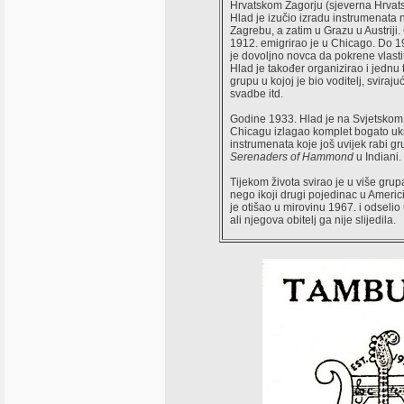
Hrvatskom Zagorju (sjeverna Hrvats
Hlad je izučio izradu instrumenata n
Zagrebu, a zatim u Grazu u Austriji
1912. emigrirao je u Chicago. Do 1
je dovoljno novca da pokrene vlastit
Hlad je također organizirao i jedn
grupu u kojoj je bio voditelj, sviraju
svadbe itd.
Godine 1933. Hlad je na Svjetsko
Chicagu izlagao komplet bogato uk
instrumenata koje još uvijek rabi g
Serenaders of Hammond
u Indiani.
Tijekom života svirao je u više grup
nego ikoji drugi pojedinac u Americ
je otišao u mirovinu 1967. i odselio
ali njegova obitelj ga nije slijedila.