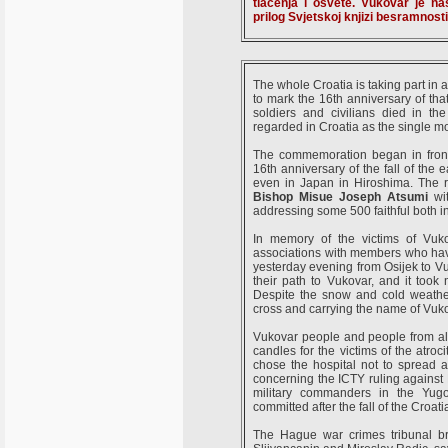
tlačenja i osvete. Vukovar je n
prilog Svjetskoj knjizi besramnosti
The whole Croatia is taking part i
to mark the 16th anniversary of tha
soldiers and civilians died in th
regarded in Croatia as the single mo
The commemoration began in front
16th anniversary of the fall of th
even in Japan in Hiroshima. The
Bishop Misue Joseph Atsumi
wi
addressing some 500 faithful both 
In memory of the victims of Vu
associations with members who have
yesterday evening from Osijek to Vuk
their path to Vukovar, and it took 
Despite the snow and cold weather
cross and carrying the name of Vuko
Vukovar people and people from all
candles for the victims of the atro
chose the hospital not to spread a
concerning the ICTY ruling against 
military commanders in the Yugo
committed after the fall of the Croa
The Hague war crimes tribunal bro