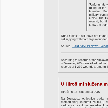
"Unfortunatel
ruling of the
Miroslav Rad
military com
(JNA). The H
wound, but it
know the truth.
Drina Colak: "I still have not foun
cellar, lying with both legs wounded.
Source:
EUROVISION News Excha
According to records of the Vukovar
of Vukovar; 905 were killed before t
records of 1,219 wounded, among t
U Hirošimi služena m
Hirošima, 18. studenoga 2007.
Na šesnaestu obljetnicu pada h
Memorijalnoj katedrali za mir u 
zadušnica za vukovarske žrtve. Jut