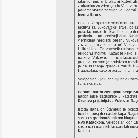
jutarnjoj misi u
Urakami katedrali
zadušnica za žrtve grada Vukovara
parlamentarnih zastupnika i vjerni
Isamu Hirano
.
Prije služenja mise velečasni Hiran
molitvu za vukovarske žrtve, poja
početku mise dr. Štambuk zapalio
postavio ih na središnji oltar. Kas
vjernicima herojsku obranu Vukova
zazivateljem više sudbine". Vukova
i Hiroshime. Po završetku misnog s
prigodnu molitvu. Kazao je kako je
na žrtve Vukovara, jer je iskusio g
gradova nazvao je bratstvom mrtvih 
je da stradanje gradova združi ži
Nagasakija, kako bi poradili na miru 
Veleposlanik je u znak ljubavi i zahv
licitarska srca.
Parlamentarni zastupnik Seigo K
nakon mise zadušnice u katedrali s
Društva prijateljstva Vukovar-Na
Istoga dana dr. Štambuk je polož
bombe, posjetio
nadbiskupa Nagas
sastao s
gradonačelnikom Nagasaki
Ryo Kataokom
. Veleposlanik dr. Š
šestorice japanskih kršćanskih mu
Kolbea.