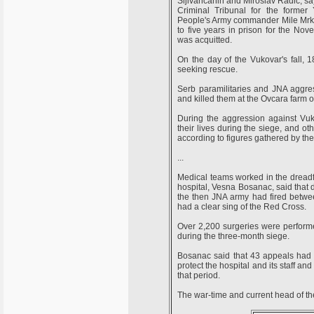
Sljivancanin and Miroslav Radic, sayi
Criminal Tribunal for the former
People's Army commander Mile Mrksi
to five years in prison for the No
was acquitted.
On the day of the Vukovar's fall,
seeking rescue.
Serb paramilitaries and JNA aggres
and killed them at the Ovcara farm o
During the aggression against Vuk
their lives during the siege, and o
according to figures gathered by the
...
Medical teams worked in the dreadf
hospital, Vesna Bosanac, said that 
the then JNA army had fired betwee
had a clear sing of the Red Cross.
Over 2,200 surgeries were perform
during the three-month siege.
Bosanac said that 43 appeals had be
protect the hospital and its staff an
that period.
The war-time and current head of th