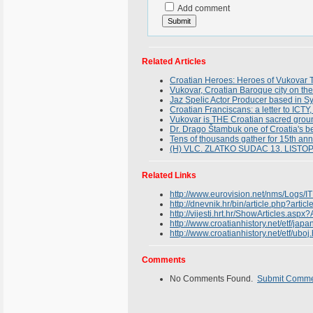
Add comment
Related Articles
Croatian Heroes: Heroes of Vukovar T
Vukovar, Croatian Baroque city on th
Jaz Spelic Actor Producer based in Sy
Croatian Franciscans: a letter to ICT
Vukovar is THE Croatian sacred groun
Dr. Drago Štambuk one of Croatia's b
Tens of thousands gather for 15th an
(H) VLC. ZLATKO SUDAC 13. LIST
Related Links
http://www.eurovision.net/nms/Logs
http://dnevnik.hr/bin/article.php?arti
http://vijesti.hrt.hr/ShowArticles.aspx
http://www.croatianhistory.net/etf/japa
http://www.croatianhistory.net/etf/uboj
Comments
No Comments Found.
Submit Comm