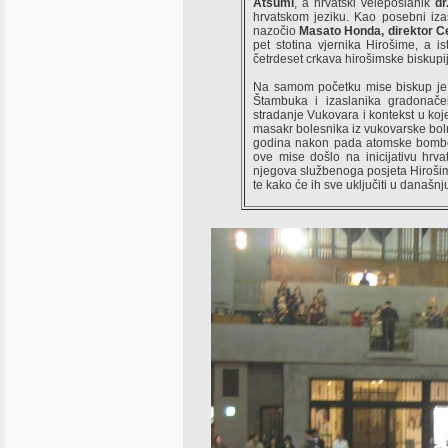
Atsumi
, a hrvatski veleposlanik
dr
hrvatskom jeziku. Kao posebni iz
nazočio
Masato Honda, direktor Ce
pet stotina vjernika Hirošime, a 
četrdeset crkava hirošimske biskupij
Na samom početku mise biskup je p
Štambuka i izaslanika gradonače
stradanje Vukovara i kontekst u koj
masakr bolesnika iz vukovarske bol
godina nakon pada atomske bombe,
ove mise došlo na inicijativu hrv
njegova službenoga posjeta Hirošim
te kako će ih sve uključiti u današnj