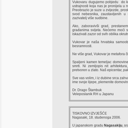
Vukovaru dugujemo pobjedu do koje
ustrajnosti koja nas je pronijela u
Preobrazio je suze u zvijezde, prost
svod nebesnika, zaustavljenih u 
zazivatelj više sudbine.
Ako, zaboravivši grad, prestane
građanima svijeta. Nećemo moći suć
iskazivati zazor od svih oblika okrutn
Vukovar je naša hrvatska samoobja
besramnosti.
Ne više grad, Vukovar je metafora či
Spaljeni kamen temeljac domovine,
smrti. Ni zemljopis nit arhitektur
pretvoren u zlato. Naš epicentar, pak
Sve vas volim, i iz dubine srca zah
ime svoje lijepe, plemenite domovin
Dr. Drago Štambuk
Veleposlanik RH u Japanu
TISKOVNO IZVJEŠĆE
Nagasaki, 18. studenoga 2006.
U japanskom gradu
Nagasakiju
, s