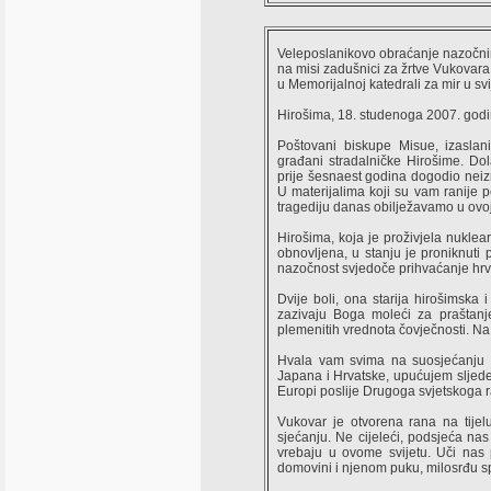
Veleposlanikovo obraćanje nazočn
na misi zadušnici za žrtve Vukovara
u Memorijalnoj katedrali za mir u svi
Hirošima, 18. studenoga 2007. godi
Poštovani biskupe Misue, izaslan
građani stradalničke Hirošime. Dol
prije šesnaest godina dogodio neizre
U materijalima koji su vam ranije po
tragediju danas obilježavamo u ovoj 
Hirošima, koja je proživjela nuklear
obnovljena, u stanju je proniknuti
nazočnost svjedoče prihvaćanje hrva
Dvije boli, ona starija hirošimska
zazivaju Boga moleći za praštanje
plemenitih vrednota čovječnosti. Na u
Hvala vam svima na suosjećanju i
Japana i Hrvatske, upućujem sljedeć
Europi poslije Drugoga svjetskoga r
Vukovar je otvorena rana na tijel
sjećanju. Ne cijeleći, podsjeća nas
vrebaju u ovome svijetu. Uči nas 
domovini i njenom puku, milosrđu sp