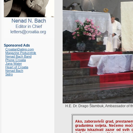
Sponsored Ads
CroatianDating.com
Magazine Poduzetnik
Nenad Bach Band
Phone Croatia
Jana Water
Heart of Croatia
Nenad Bach
Sidro
H.E. Dr. Drago Štambuk, Ambassador of th
Ako, zaboravivši grad, prestane
građanima svijeta. Nećemo moći s
stanju iskazivati zazor od svih o