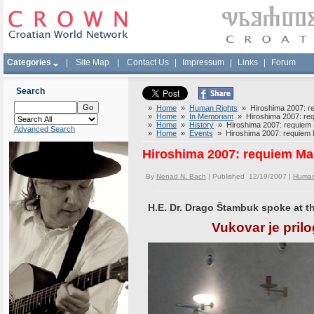
Categories
|
Site Map
|
Contact Us
|
Impressum
|
Links
|
Forum
Search
»
Home
»
Human Rights
» Hiroshima 2007: req
»
Home
»
In Memoriam
» Hiroshima 2007: requ
»
Home
»
History
» Hiroshima 2007: requiem M
Advanced Search
»
Home
»
Events
» Hiroshima 2007: requiem Ma
Hiroshima 2007: requiem Mas
By
Nenad N. Bach
| Published 12/19/2007 |
Human
H.E. Dr. Drago Štambuk spoke at t
Vukovar je prilo