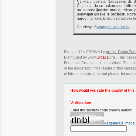
Na kraju posjeta Nagasakiju dr. Š
Činjenica da se nakon atomskih ek
na slabost ljudske naravi, rekao 
ponavljati greške iz prošlosti. Pot
narodima, kako bi donosili odluke ko
Courtesy of
www.glas-koncila.hr
Formated for CROWN by
prof.dr. Darko Žub
Distributed by
www.
Croatia
.org
. This messag
Friends in Croatia and in the World. The opin
of the moderator. If the reader of this messa
of this communication and please, let us kn
How would you rate the quality of this 
Verification:
Enter the security code shown below:
Regenerate Image