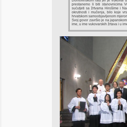
Domovinskom ratu jer je Vukovar um
prestanemo li biti stanovnicima V
sućutjeti sa žrtvama Hirošime i Nag
okrutnosti i mučenja, bilo koje vr
hrvatskom samoobjavljenom mjerom n
Svoj govor završio je na japanskom
ime, u ime vukovarskih žrtava i u im