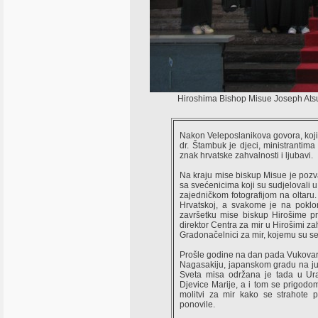
Hiroshima Bishop Misue Joseph Ats
Nakon Veleposlanikova govora, koji
dr. Štambuk je djeci, ministrantima 
znak hrvatske zahvalnosti i ljubavi.
Na kraju mise biskup Misue je pozv
sa svećenicima koji su sudjelovali u 
zajedničkom fotografijom na oltaru. 
Hrvatskoj, a svakome je na poklo
završetku mise biskup Hirošime pr
direktor Centra za mir u Hirošimi z
Gradonačelnici za mir, kojemu su se
Prošle godine na dan pada Vukovar
Nagasakiju, japanskom gradu na j
Sveta misa održana je tada u Ur
Djevice Marije, a i tom se prigodo
molitvi za mir kako se strahote 
ponovile.