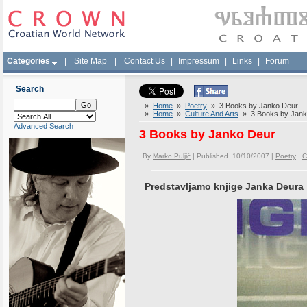
Categories
|
Site Map
|
Contact Us
|
Impressum
|
Links
|
Forum
Search
»
Home
»
Poetry
» 3 Books by Janko Deur
»
Home
»
Culture And Arts
» 3 Books by Jank
Advanced Search
3 Books by Janko Deur
By
Marko Puljić
| Published 10/10/2007 |
Poetry
,
C
Predstavljamo knjige Janka Deura