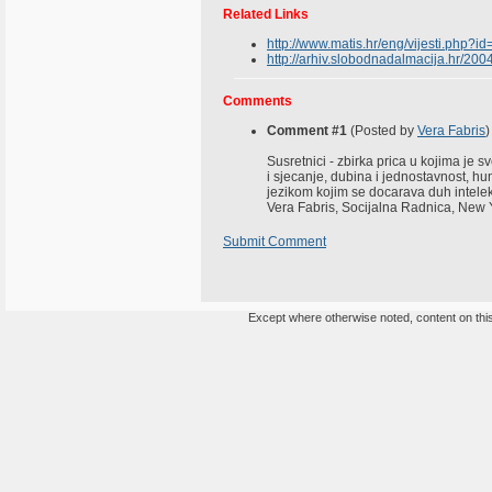
Related Links
http://www.matis.hr/eng/vijesti.p
http://arhiv.slobodnadalmacija.hr/200
Comments
Comment #1
(Posted by
Vera Fabris
)
Susretnici - zbirka prica u kojima je s
i sjecanje, dubina i jednostavnost, hu
jezikom kojim se docarava duh intelekt
Vera Fabris, Socijalna Radnica, New 
Submit Comment
Except where otherwise noted, content on this