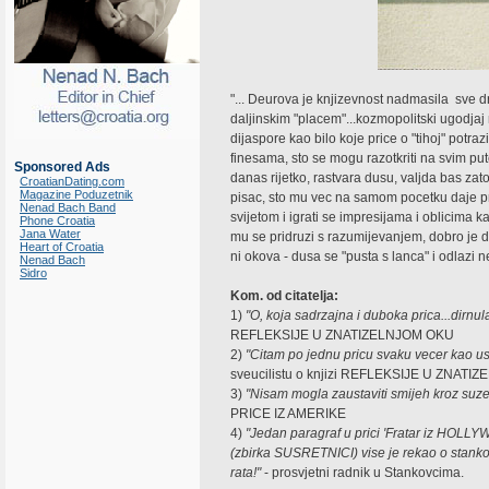
"... Deurova je knjizevnost nadmasila sve dr
daljinskim "placem"...kozmopolitski ugodjaj
dijaspore kao bilo koje price o "tihoj" potr
finesama, sto se mogu razotkriti na svim put
Sponsored Ads
danas rijetko, rastvara dusu, valjda bas za
CroatianDating.com
Magazine Poduzetnik
pisac, sto mu vec na samom pocetku daje pro
Nenad Bach Band
svijetom i igrati se impresijama i oblicima k
Phone Croatia
Jana Water
mu se pridruzi s razumijevanjem, dobro je 
Heart of Croatia
ni okova - dusa se "pusta s lanca" i odlazi 
Nenad Bach
Sidro
Kom. od citatelja:
1)
"O, koja sadrzajna i duboka prica...dirnul
REFLEKSIJE U ZNATIZELNJOM OKU
2)
"Citam po jednu pricu svaku vecer kao 
sveucilistu o knjizi REFLEKSIJE U ZNAT
3)
"Nisam mogla zaustaviti smijeh kroz suze
PRICE IZ AMERIKE
4)
"Jedan paragraf u prici 'Fratar iz HOLL
(zbirka SUSRETNICI) vise je rekao o stank
rata!"
- prosvjetni radnik u Stankovcima.