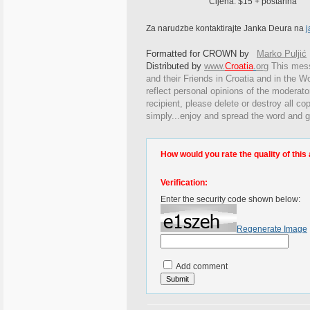
Cijena: $15 + postarina
Za narudzbe kontaktirajte Janka Deura na
Formatted for CROWN by
Marko Puljić
Distributed by
www.
Croatia
.
org
This
messa
and their Friends in Croatia and in the Wo
reflect personal opinions of the moderato
recipient, please delete or destroy all c
simply...enjoy and spread the word and g
How would you rate the quality of this 
Verification:
Enter the security code shown below:
Regenerate Image
Add comment