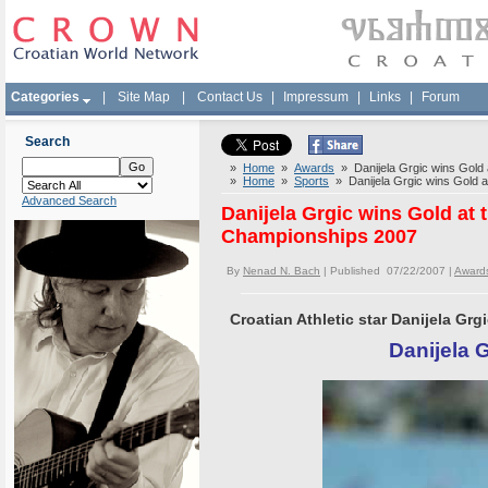
Categories
|
Site Map
|
Contact Us
|
Impressum
|
Links
|
Forum
Search
»
Home
»
Awards
» Danijela Grgic wins Gold 
»
Home
»
Sports
» Danijela Grgic wins Gold a
Advanced Search
Danijela Grgic wins Gold at 
Championships 2007
By
Nenad N. Bach
| Published 07/22/2007 |
Award
Croatian Athletic star Danijela Grg
Danijela 