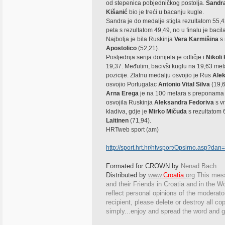
od stepenica pobjedničkog postolja.
Sandra
Kišanić
bio je treći u bacanju kugle.
Sandra je do medalje stigla rezultatom 55,42,
peta s rezultatom 49,49, no u finalu je bacila
Najbolja je bila Ruskinja
Vera Karmišina
s 
Apostolico
(52,21).
Posljednja serija donijela je odličje i
Nikoli
19,37. Međutim, bacivši kuglu na 19,63 meta
pozicije. Zlatnu medalju osvojio je Rus
Ale
osvojio Portugalac
Antonio Vital Silva
(19,6
Arna Erega
je na 100 metara s preponama zau
osvojila Ruskinja
Aleksandra Fedoriva
s v
kladiva, gdje je
Mirko Mičuda
s rezultatom 
Laitinen
(71,94).
HRTweb sport (am)
http://sport.hrt.hr/htvsport/Opsirno.asp?da
Formated for CROWN by
Nenad Bach
Distributed by
www.
Croatia
.
org
This
messa
and their Friends in Croatia and in the Wo
reflect personal opinions of the moderato
recipient, please delete or destroy all c
simply...enjoy and spread the word and g