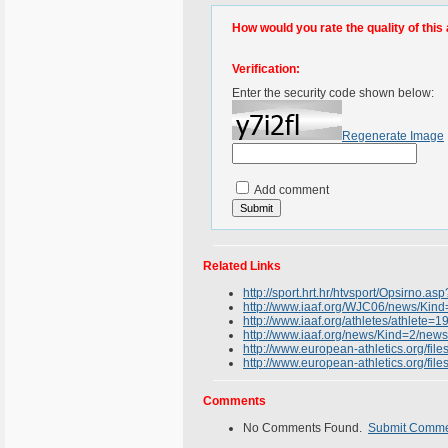
How would you rate the quality of this 
Verification:
Enter the security code shown below:
Regenerate Image
Add comment
Related Links
http://sport.hrt.hr/htvsport/Opsirno.
http://www.iaaf.org/WJC06/news/Kin
http://www.iaaf.org/athletes/athlete
http://www.iaaf.org/news/Kind=2/new
http://www.european-athletics.org/fil
http://www.european-athletics.org/fil
Comments
No Comments Found.
Submit Comm