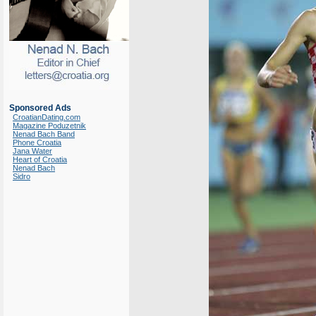
Sponsored Ads
CroatianDating.com
Magazine Poduzetnik
Nenad Bach Band
Phone Croatia
Jana Water
Heart of Croatia
Nenad Bach
Sidro