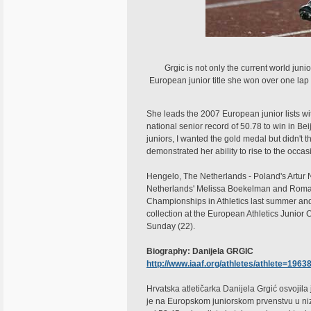
Grgic is not only the current world ju
European junior title she won over one lap
She leads the 2007 European junior lists wi
national senior record of 50.78 to win in Bei
juniors, I wanted the gold medal but didn't t
demonstrated her ability to rise to the occas
Hengelo, The Netherlands - Poland's Artur N
Netherlands' Melissa Boekelman and Romania
Championships in Athletics last summer and th
collection at the European Athletics Junior
Sunday (22).
Biography: Danijela GRGIC
http://www.iaaf.org/athletes/athlete=196
Hrvatska atletičarka Danijela Grgić osvojil
je na Europskom juniorskom prvenstvu u 