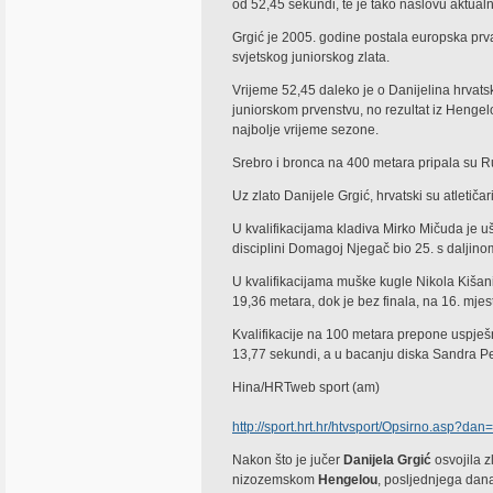
od 52,45 sekundi, te je tako naslovu aktualn
Grgić je 2005. godine postala europska prv
svjetskog juniorskog zlata.
Vrijeme 52,45 daleko je o Danijelina hrvatsk
juniorskom prvenstvu, no rezultat iz Henge
najbolje vrijeme sezone.
Srebro i bronca na 400 metara pripala su Ru
Uz zlato Danijele Grgić, hrvatski su atletičari
U kvalifikacijama kladiva Mirko Mičuda je u
disciplini Domagoj Njegač bio 25. s daljino
U kvalifikacijama muške kugle Nikola Kišanić
19,36 metara, dok je bez finala, na 16. mj
Kvalifikacije na 100 metara prepone uspješ
13,77 sekundi, a u bacanju diska Sandra Per
Hina/HRTweb sport (am)
http://sport.hrt.hr/htvsport/Opsirno.asp?da
Nakon što je jučer
Danijela Grgić
osvojila 
nizozemskom
Hengelou
, posljednjega dana