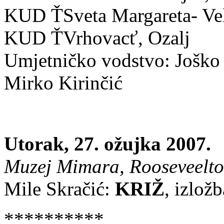
KUD ŤSveta Margareta- Veli
KUD ŤVrhovacť, Ozalj
Umjetničko vodstvo: Joško 
Mirko Kirinčić
Utorak, 27. ožujka 2007.
Muzej Mimara, Rooseveeltov 
Mile Skračić:
KRIŽ
, izložb
**********