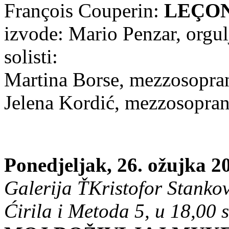
François Couperin:
LEÇON
izvode: Mario Penzar, orgul
solisti:
Martina Borse, mezzosopra
Jelena Kordić, mezzosopra
Ponedjeljak, 26. ožujka 2
Galerija ŤKristofor Stankov
Ćirila i Metoda 5, u 18,00 s