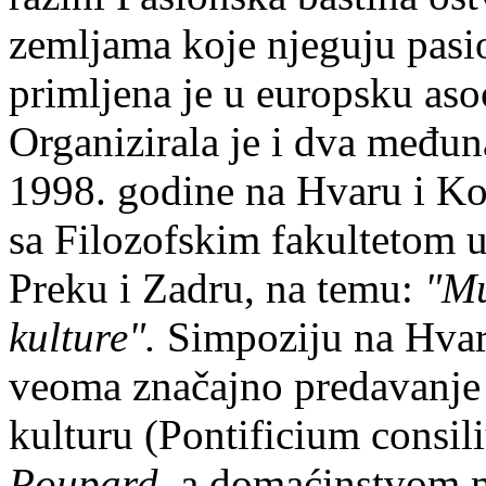
zemljama koje njeguju pasio
primljena je u europsku aso
Organizirala je i dva među
1998. godine na Hvaru i Kor
sa Filozofskim fakultetom 
Preku i Zadru, na temu:
"Mu
kulture".
Simpoziju na Hvaru
veoma značajno predavanje 
kulturu (Pontificium consil
Poupard
, a domaćinstvom m