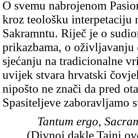
O svemu nabrojenom Pasion
kroz teološku interpetaciju 
Sakramntu. Riječ je o sudi
prikazbama, o oživljavanju 
sjećanju na tradicionalne vri
uvijek stvara hrvatski čovje
nipošto ne znači da pred ot
Spasiteljeve zaboravljamo s
Tantum ergo, Sacram
(Divnoj dakle Tajni ov