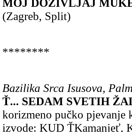
MOJ DOŽIVLJAJ MUK
(Zagreb, Split)
********
Bazilika Srca Isusova, Palm
Ť... SEDAM SVETIH ŽA
korizmeno pučko pjevanje 
izvode: KUD ŤKamanjeť, 