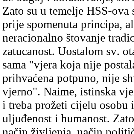
Zato su u t
emelje HSS-ova s
prije spomenuta principa, a
neracionalno štovanje tradic
zatucanost. Uostalom
sv
.
ot
sama
"
vjera
koja
nije
postal
prihva
ć
ena
potpuno
,
nije
sh
vjerno"
.
Naime, istinska vj
i treba prožeti cijelu osobu i
uljuđenost i humanost. Zato
način življenja,
način politi