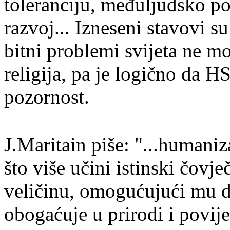
toleranciju, međuljudsko po
razvoj
... Izneseni stavovi s
bitni problem
i svijeta ne m
religija, pa je logično da H
pozornost.
J.Maritain piše: "...humaniz
što više učini istinski čovj
veličinu, omogućujući mu d
obogaćuje u prirodi i povij