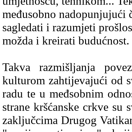
umjetnošću, tehnikom... Te
međusobno nadopunjujući č
sagledati i razumjeti prošlos
možda i kreirati budućnost.
Takva
razmi
š
ljanja
povez
kulturom
zahtijevaju
ć
i
od
s
radu te u međsobnim odno
strane
kr
šć
anske
crkve
su
s
zaklju
č
cima
Drugog
Vatika