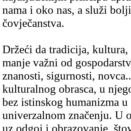
nama
i
oko
nas
,
a
slu
ž
i
bolj
č
ovje
č
anstva
.
Dr
ž
e
ć
i
da
t
radicija, kultura,
manje važni od gospodarstva
znanosti, sigurnosti, novca..
kulturalnog
obrasca
,
u
njeg
bez
istinskog
humanizma
u
univerzalnom
zna
č
enju
.
U o
uz odgoj i obrazovanje, štova