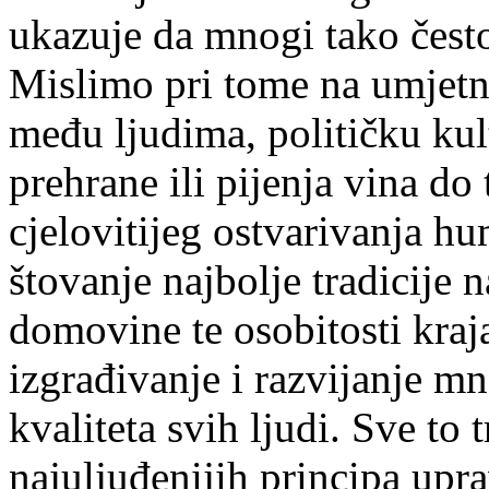
ukazuje
da
mnogi
tako
č
est
Mislimo
pri
tome
na
umjetn
me
đ
u
ljudima
,
politi
č
ku
kul
prehrane
ili
pijenja
vina
do
cjelovitijeg
ostvarivanja
hu
š
tovanje
najbolje
tradicije
n
domovine
te
osobitosti
kraj
izgra
đ
ivanje
i
razvijanje
mn
kvaliteta
svih
ljudi
.
Sve
to
t
najulju
đ
enijih
principa
upra