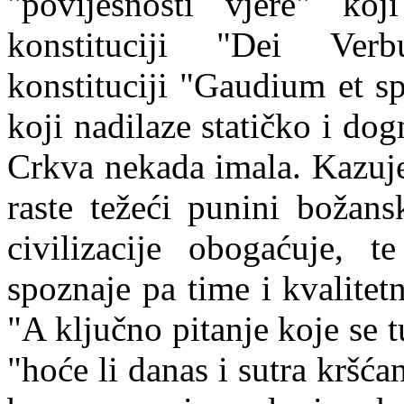
"
povijesnosti
vjere
"
koji
konstituciji
"
Dei
Ver
konstituciji
"
Gaudium
et
s
koji nadilaze statičko i do
Crkva nekada imala. Kazuje
raste težeći punini božans
civilizacije obogaćuje, t
spoznaje pa time i kvalite
"A ključno pitanje koje se tu
"hoće li danas i sutra kršćani