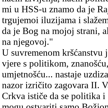
mi u HSS-u znamo da je Raj
trgujemoi iluzijama i slaž
da je Bog
na mojoj strani, 
na njegovoj."
U suvremenom kršćanstvu je
vjere s politikom, znanošću
umjetnošću... nastaje uzdiza
nazor izričito zagovara II. 
Crkva ističe da se politika 
mogu ostvariti samo Božjo