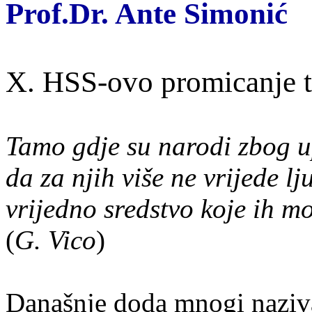
Prof.Dr. Ante Simonić
X. HSS-ovo promicanje tra
Tamo gdje su narodi zbog up
da za njih više ne vrijede lj
vrijedno sredstvo koje ih m
(
G. Vico
)
Dana
š
nje
doda
mnogi
naziv