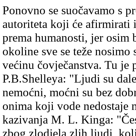
Ponovno se suočavamo s pr
autoriteta koji će afirmirati
prema humanosti, jer osim b
okoline sve se teže nosimo
većinu čovječanstva. Tu je 
P.B.Shelleya: "Ljudi su dal
nemoćni, moćni su bez dobr
onima koji vode nedostaje mu
kazivanja M. L. Kinga: "Čest
zbog zlodjela zlih ljudi, ko