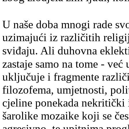
U naše doba mnogi rade svo
uzimajući iz različitih religi
sviđaju. Ali duhovna eklek
zastaje samo na tome - već 
uključuje i fragmente različi
filozofema, umjetnosti, polit
cjeline ponekada nekritički 
šarolike mozaike koji se če
agresivno
, te upitnima prog