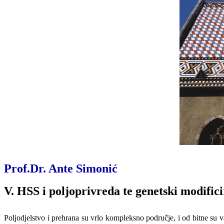
Prof.Dr. Ante Simonić
V. HSS i poljoprivreda te genetski modific
Poljodjelstvo
i
prehrana
su
vrlo
kompleksno
podru
č
je
,
i
od
bitne
su
v