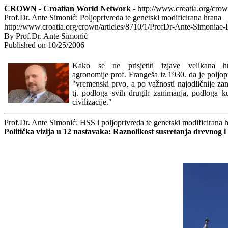
CROWN - Croatian World Network
- http://www.croatia.org/cro
Prof.Dr. Ante Simonić: Poljoprivreda te genetski modificirana hrana
http://www.croatia.org/crown/articles/8710/1/ProfDr-Ante-Simoniae-P
By Prof.Dr. Ante Simonić
Published on 10/25/2006
Kako se ne prisjetiti izjave velikana hr
agronomije prof. Frangeša iz 1930. da je poljop
"vremenski prvo, a po važnosti najodličnije za
tj. podloga svih drugih zanimanja, podloga ku
civilizacije."
Prof.Dr. Ante Simonić: HSS i poljoprivreda te genetski modificirana 
Politička vizija u 12 nastavaka: Raznolikost susretanja drevnog i