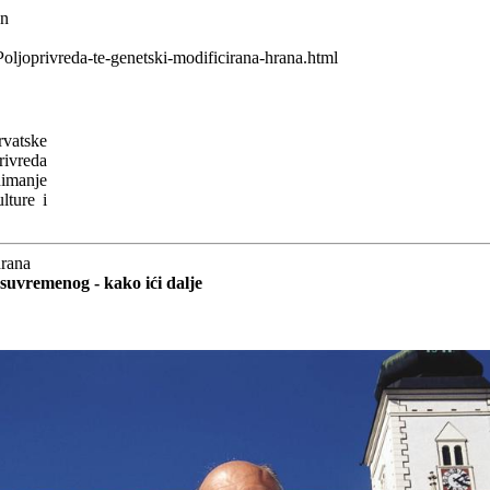
wn
oljoprivreda-te-genetski-modificirana-hrana.html
vatske
rivreda
nimanje
lture i
hrana
 suvremenog - kako ići dalje