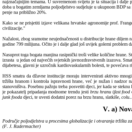
najzna
č
ajnijim
temama
.
U
suvremenom
svijetu
je
ta
situacija
i
dalje
p
doba u bogatim zemljama poljodjelstvo sudjeluje u ukupnom BDP sa sam
penje na približno 20%.
Kako se ne prisjetiti izjave velikana hrvatske agronomije prof. Frang
civilizacije."
Na
ž
alost
,
zbog
sramotne
neujedna
č
enosti
u
distribucije
hrane
diljem
n
godine
799
milijuna
.
O
č
ito
je
i
dalje
glad
jo
š
uvijek
golemi
problem
d
Nasuprot toga bogata manjina rasipnički troši velike količine hrane. St
izrasta
u
jedan
od
najve
ć
ih
svjetskih
javnozdravstvenih
izazova
.
Smatr
dijabetesa, glavni je uzročnik kardiovaskularnih bolesti, te povećava 
HSS smatra da džavne institucije moraju intervenirati aktivno mno
tržišta hranom i kontrola ispravnosti hrane, već je nužan i nadzor
stanovništva. Posebnu pažnju treba posvetiti djeci, jer kada se steknu
je pokazatelj pripadanja modnome trendu jesti
brzu hranu
(
fast food
junk fooda
djeci, te uvesti dodatni porez na brzu hranu, slatkiše,
colu..
V
.
a
)
Nov
Podru
č
je
poljodjelstva
u
procesima
globalizacije
i
otvaranja
tr
ž
i
š
ta
za
(
F
.
J
.
Radermacher
)