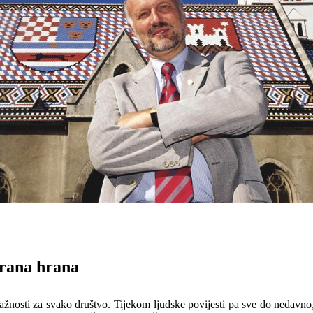
irana hrana
a
ž
nosti
za
svako
dru
š
tvo
.
Tijekom
ljudske
povijesti
pa
sve
do
nedavno