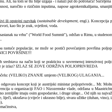
anu. Ali, na tom se tlu bilje uzgaja - i nalazi put do potrošača! Sučelj
visnost, naročito o rizičnim inputima, napose agrokemikalijama, smanji
t
vi ili opstoj
ni razvitak
(
sustainable development
, engl.). Koncepcija 
ori, kao što je zrak, svjetlost, voda.
i sastanak na vrhu" ("World Food Summit"), održan u Rimu, u studenom 
..
 rastuće populacije, ne može se postići povećanjem površina poljopr
INICI POVRŠINE!!!
ih sredstava na način koji se prakticira u suvremenoj intenzivnoj poljop
šna. Gdje je izlaz? IZLAZ SE ZOVE ODRŽIVA POLJOPRIVREDA
 načelu: (VELIKO) ZNANJE umjesto (VELIKOG) ULAGANJA...
e odgovara koncept koji je austrijski ministar poljoprivrede... Mr. Molt
encija u organizaciji FAO i Nizozemske vlade, održana u Maastrichtu
dno zemljište imaju osim gospodarske, i druge uloge... Od njih su najvaž
, liječi, ukrašava (cvijeće i ukrasno bilje), stvara užitke (duhan, vino), i
),
omaćinstva,