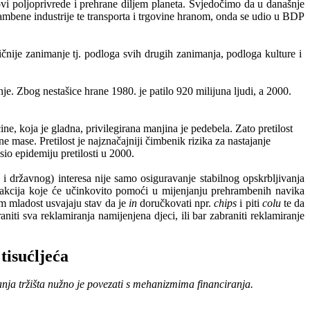
ovi
poljoprivrede
i
prehrane
diljem
planeta
.
Svjedočimo da u današnje
ambene industrije te transporta i trgovine hranom, onda se udio u BDP
ičnije zanimanje tj. podloga svih drugih zanimanja, podloga kulture i
nje
.
Zbog
nesta
š
ice
hrane
1980.
je
patilo
920
milijuna
ljudi
,
a
2000.
ne, koja je gladna, privilegirana manjina je pedebela. Zato pretilost
ne mase. Pretilost je najznačajniji čimbenik rizika za nastajanje
sio epidemiju pretilosti u 2000.
 državnog) interesa nije samo osiguravanje stabilnog opskrbljivanja
h akcija koje će učinkovito pomoći u mijenjanju prehrambenih navika
om mladost usvajaju stav da je
in
doručkovati npr.
chips
i piti
colu
te da
aniti sva reklamiranja namijenjena djeci, ili bar zabraniti reklamiranje
tisu
ć
lje
ć
a
anja
tr
ž
i
š
ta
nu
ž
no
je
povezati
s
mehanizmima
financiranja
.