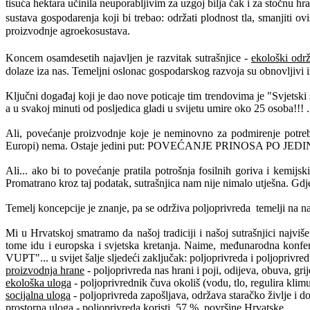
tisuća hektara učinila neuporabljivim za uzgoj bilja čak i za stočnu hr
sustava gospodarenja koji bi trebao: održati plodnost tla, smanjiti o
proizvodnje agroekosustava.
Koncem osamdesetih najavljen je razvitak sutrašnjice -
ekološki održi
dolaze iza nas. Temeljni oslonac gospodarskog razvoja su obnovljivi izv
Ključni događaj koji je dao nove poticaje tim trendovima je "Svjetsk
a u svakoj minuti od posljedica gladi u svijetu umire oko 25 osoba!!! .
Ali, povećanje proizvodnje koje je neminovno za podmirenje potreba
Europi) nema. Ostaje jedini put: POVEĆANJE PRINOSA PO JED
Ali... ako bi to povećanje pratila potrošnja fosilnih goriva i kemijsk
Promatrano kroz taj podatak, sutrašnjica nam nije nimalo utje
Temelj koncepcije je znanje, pa se održiva poljoprivreda
temelji na
Mi u Hrvatskoj smatramo da našoj tradiciji i našoj sutrašnjici najviš
tome idu i europska i svjetska kretanja. Naime, međunarodna konfer
VUPT"... u svijet šalje sljedeći zaključak: poljoprivreda i poljoprivre
proizvodnja hrane
- poljoprivreda nas hrani i poji, odijeva, obuva, grije
ekološka uloga
- poljoprivrednik čuva okoliš (vodu, tlo, regulira klimu
socijalna uloga
- poljoprivreda zapošljava, održava staračko življe i d
prostorna uloga
- poljoprivreda koristi
57 %
površine Hrvatske,