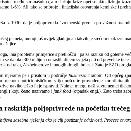
risutna
me
đ
u
siroma
š
nima
,
a
u
slu
č
aju
krize
opet
se
aktualiziraju
izaz
o 1-6%. Ali, ako se pribroje i finacijska ostvarenja kemijske i prehr
eša iz 1930. da je poljoprivreda "vremenski prvo, a po važnosti najodl
a
š
eg
planeta
,
mnogi
jo
š
uvijek
gladuju
ali
takvih
je
sre
ć
om
ipak
sve
ma
ana
š
njice
.
oga, ima problema primjerice s pretilošću - pa za razliku od goleme veći
a se da oko 300 milijuna odraslih diljem svijeta pati od prevelike tjeles
rizik od raka, Alzheimerove i mnogih drugih bolesti. Zato je SZO progla
gim mjerama pa i prisilom u područje
businessa
hranom. Od općeg (pa i
 nad njenom nutricionističkom vrijednošću te provođenje koordinirani
 krive navike teško ih je ispraviti. Naime, mnogi naši suvremenici tijek
engl.) koju često nazivamo
i
junk food
(otpadak engl.). Zato treba zabr
.
a
raskri
ž
ja
poljoprivrede
na
po
č
etku
tre
ć
eg
htijeva
zasebna
rje
š
enja
ako
je
cilj
postizanje
odr
ž
ivosti
.
Procese
otvar