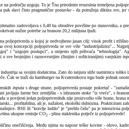
ike na području uzgoja. To je Ťna prirodnim resursima temeljena poljopri
 pak slavi čisto pragmatične postavke - da potražnja diktira sve, jer s
timalno zadovoljava s 0,40 ha obradive površine po stanovniku, a pred
okrivati nužne potrebe za hranom 20,2 milijuna ljudi.
rana poljoprivreda u kojoj je nedvojbeno jasan cilj: visok profit i trži
ma ovoj koncepciji poljoprivreda se sve više "industrijalizira"... Najpr
zgoj" i "uzgojni postupci", a umjesto njih prihvaća "tehnologija". Ag
 o sve brojnijim i raznovrsnijim (finijim i softiciranijim) vanjskim
inp
industrija sa svojim dodatcima. Zato do tanjura stiže namirnica toliko i
otječe. Čak se traži da hamburger na Kvaternikovu trgu bude jednak on
armskih
inputa
s druge strane, poljoprivreda postaje pokretač - "zamašn
trani javljaju farme bez zemljišta - s ishranom stoke "iz vreće", s hra
da u povijesti jedan poljoprivrednik nije proizvodio više hrane, hrana n
ki... profitabilna, ali je, nažalost, ekološki dubiozna. Prakticirani za
anašnjice. BSE ili "kravlje ludilo" je "prelilo čašu" pa je intenzivna pol
etvrtina ukupne emisije CO
- plina staklenika potječe iz poljoprivrede!
2
 količinu onečišćenja. Među njima su napose teške kovine - olovo, kadmi