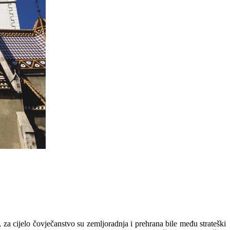
,
za
cijelo
č
ovje
č
anstvo
su
zemljoradnja
i
prehrana
bile
me
đ
u
strate
š
ki