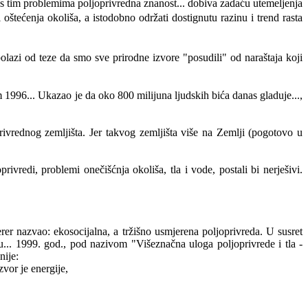
ena s tim problemima poljoprivredna znanost... dobiva zadaću utemeljenja
i oštećenja okoliša, a istodobno održati dostignutu razinu i trend rasta
polazi od teze da smo sve prirodne izvore "posudili" od naraštaja koji
1996... Ukazao je da oko 800 milijuna ljudskih bića danas gladuje...,
ivrednog zemljišta. Jer takvog zemljišta više na Zemlji (pogotovo u
rivredi, problemi onečišćnja okoliša, tla i vode, postali bi nerješivi.
erer nazvao: ekosocijalna, a tržišno usmjerena poljoprivreda. U susret
... 1999. god., pod nazivom "Višeznačna uloga poljoprivrede i tla -
nije:
zvor je energije,