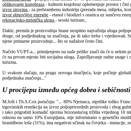
oblikovanje krajobraza
- kulturni krajobraz oplemenjuje prostor i čini 
izvor sirovina
- za prehrambenu industriju (prerada mesa, mlijeka, kond
izvor obnovljive energije
- etanol i biodizel s oranica uz sunčevu ener
rekreacijsko-turistička uloga
- seoski turizam.
Dakle, premda je proizvodnja hrane neupitno najvažnija uloga poljopri
druge, od podjednakog su značenja, pa ih tako treba i vrjednovati. S
njene primarne proizvodnje... što se nažalost često čini.
Načelo VUPT-a... primijenjeno na naše prilike znači da će u nekim pod
će na prvom mjestu biti socijalna uloga. Zapošljavanje radne snage i o
turizma.
U svakom slučaju, na pragu novoga tisućljeća, koje počinje globali
podjednaka značenja..."
U procijepu između općeg dobra i sebičnosti
M.Jošt i Th.S.Cox poručuju: "... 80% Njemaca, otprilike toliko Fran
trgovinskih restrikcija na izvoz poljoprivrednih proizvoda i zbog gub
i tako prigrabiti komadić njezina brzorastućeg tržišta vrijednog 10 
odnosu na samo 10% Europljana, nije informirano o genetički modif
hranidbeno loša (31%), ima negativni učinak na čovjeka - mutacije, n