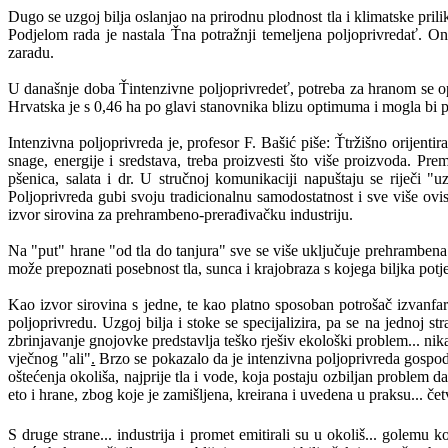
Dugo se uzgoj bilja oslanjao na prirodnu plodnost tla i klimatske pril
Podjelom rada je nastala Ťna potražnji temeljena poljoprivredať. Ona
zaradu.
U današnje doba Ťintenzivne poljoprivredeť, potreba za hranom se op
Hrvatska je s 0,46 ha po glavi stanovnika blizu optimuma i mogla bi p
Intenzivna poljoprivreda je, profesor F. Bašić piše: Ťtržišno orijenti
snage, energije i sredstava, treba proizvesti što više proizvoda. Pre
pšenica, salata i dr. U stručnoj komunikaciji napuštaju se riječi "u
Poljoprivreda gubi svoju tradicionalnu samodostatnost i sve više ovisi
izvor sirovina za prehrambeno-prerađivačku industriju.
Na "put" hrane "od tla do tanjura" sve se više uključuje prehrambena 
može prepoznati posebnost tla, sunca i krajobraza s kojega biljka p
Kao izvor sirovina s jedne, te kao platno sposoban potrošač izvanf
poljoprivredu. Uzgoj bilja i stoke se specijalizira, pa se na jednoj s
zbrinjavanje gnojovke predstavlja teško rješiv ekološki problem... nika
vječnog "ali"
.
Brzo se pokazalo da je intenzivna poljoprivreda gospodars
oštećenja okoliša, najprije tla i vode, koja postaju ozbiljan problem d
eto i hrane, zbog koje je zamišljena, kreirana i uvedena u praksu... č
S druge strane... industrija i promet emitirali su u okoliš... golemu