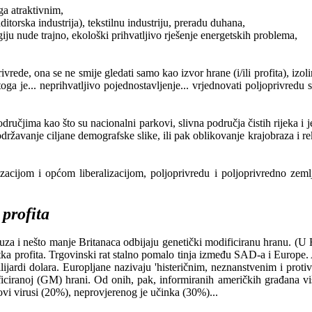
ga atraktivnim,
itorska industrija), tekstilnu industriju, preradu duhana,
giju nude trajno, ekološki prihvatljivo rješenje energetskih problema,
vrede, ona se ne smije gledati samo kao izvor hrane (i/ili profita), izo
toga je... neprihvatljivo pojednostavljenje... vrjednovati poljoprivr
ručjima kao što su nacionalni parkovi, slivna područja čistih rijeka i j
državanje ciljane demografske slike, ili pak oblikovanje krajobraza i r
zacijom i općom liberalizacijom, poljoprivredu i poljoprivredno zemlj
 profita
cuza i nešto manje Britanaca odbijaju genetički modificiranu hranu. 
itka profita. Trgovinski rat stalno pomalo tinja između SAD-a i Europe
milijardi dolara. Europljane nazivaju 'histeričnim, neznanstvenim i pro
iciranoj (GM) hrani. Od onih, pak, informiranih američkih građana v
ovi virusi (20%), neprovjerenog je učinka (30%)...