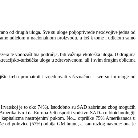
lirano od drugih uloga. Sve su uloge poljoprivrede neodvojive jedna od
edu samo udjelom u nacionalnom proizvodu, a još k tome i udjelom samo
ezera te vodozaštitna područja, biti važnija ekološka uloga. U drugima
ekreacijsko-turistička uloga u zdravstvenom, ali i svim drugim oblicima
ište treba promatrati i vrjednovati višeznačno " sve su im uloge od
(U Hrvatskoj je to oko 74%). Istodobno su SAD zabrinute zbog mogućih
. Amerika tvrdi da Europa želi usporiti vodstvo SAD-a u biotehnologiji
tiv kapitalizma nastrojenim' pukom. No... otprilike 75% Amerikanaca u
iše od polovice (57%) odbija GM hranu, a kao razlog navode: ona je