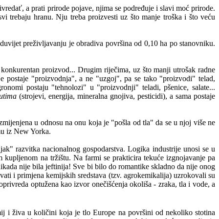
vredať, a prati prirode pojave, njima se podređuje i slavi moć prirode.
vi trebaju hranu. Nju treba proizvesti uz što manje troška i što veću
uvijet preživljavanju je obradiva površina od 0,10 ha po stanovniku.
šno konkurentan proizvod... Drugim riječima, uz što manji utrošak radne
ije postaje "proizvodnja", a ne "uzgoj", pa se tako "proizvodi" telad,
ronomi postaju "tehnolozi" u "proizvodnji" teladi, pšenice, salate...
utima
(strojevi, energija, mineralna gnojiva, pesticidi), a sama postaje
zmijenjena u odnosu na onu koja je "pošla od tla" da se u njoj više ne
omu iz New Yorka.
jak" razvitka nacionalnog gospodarstva. Logika industrije unosi se u
nom kupljenom na tržištu. Na farmi se prakticira tekuće izgnojavanje pa
ikada nije bila jeftinija! Sve bi bilo do romantike skladno da nije onog
hvati i primjena kemijskih sredstava (tzv. agrokemikalija) uzrokovali su
joprivreda optužena kao izvor onečišćenja okoliša - zraka, tla i vode, a
j i živa u količini koja je tlo Europe na površini od nekoliko stotina