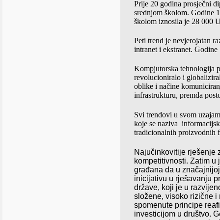
Prije 20 godina prosječni 
srednjom školom. Godine 19
školom iznosila je 28 000
Peti trend je nevjerojatan r
intranet i ekstranet. Godine
Kompjutorska tehnologija po
revolucioniralo i globalizir
oblike i načine komuniciran
infrastrukturu, premda post
Svi trendovi u svom uzajamn
koje se naziva
informacijsk
tradicionalnih proizvodnih f
Naju
č
inkovitije
rje
š
enje
kompetitivnosti
.
Zatim
u
gra
đ
ana
da
u
zna
č
ajnijoj
inicijativu
u
rje
š
avanju
p
dr
ž
ave
,
koji
je
u
razvije
slo
ž
ene
,
visoko
rizi
č
ne
i
spomenute
principe
reaf
investicijom u društvo. 