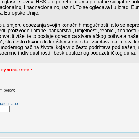
 glasni stavovi HSS-a o potrebi jačanja globalne socijalne polit
acionalnoj i nadnacionalnoj razini. To se ogledava i u izradi Eu
ma Europske Unije.
 u smjeru dosezanja svojih konačnih mogućnosti, a to se neprest
di, proizvodnji hrane, bankarstvu, umjetnosti, tehnici, znanosti,
ohvatiti više, te to postaje odrednica stvaralačkog pothvata naše
", što često dovodi do korištenja metoda
i zacrtavanja ciljeva k
 modernog načina života, koja vrlo često podrhtava pod tražen
kstremne individualnosti i beskrupuloznog poduzetničkog duha.
ty of this article?
wn below:
rate Image