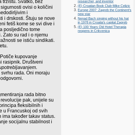
a tržištu. Svatko, bez
researcher, and inventor
(E) Croatian Book Club-Mike Celizic
sigurnosti ovisi o količini
Europe 2007: Zagreb the Continent's
edodirljivim i
new star
i i drskosti. Štuju se nove
Nenad Bach singing without his hat
in 1978 in Croatia's capital Zagreb
ni fetiš kome se svi dive i
(E) 100 Years Old Hotel Therapia
 a posljedično tome
reopens in Crikvenica
. Zato su rad i o njemu
nosti se istiću sindikati.
etu.
. Potiče kupovanje
 rasipnik. Društveni
upotrebljavanjem
.
u svrhu rada. Oni moraju
i odgovorni.
agmentiranja rada bitno
revolucije pak, unijele su
incipa fleksibilnih i
ce u Francuskoj od svih
ima također takav status.
je socijalnu stabilnost i