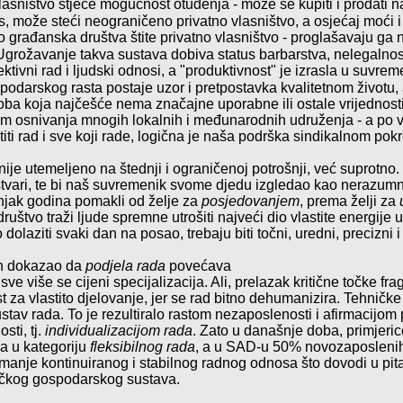
lasništvo stječe mogućnost otuđenja
- može se kupiti i prodati n
us, može steći neogra
ni
čeno privatno vlasništvo, a osjećaj moći i 
o građanska društva štite privatno vlasništvo - proglašavaju ga n
 Ugroža
vanje takva sustava dobiva status barbarstva, nelegalnost
ektivni rad i ljudski odnosi, a "produktivnost"
je izrasla u suvreme
odarskog rasta postaje uzor i pretpostavka kvalitet
nom životu,
oba koja najčešće nema značajne uporabne ili ostale vrijednosti
om osnivanja mnogih lokalnih i međunarodnih udruženja - a po važ
ititi rad i sve koji rade, logična je naša podrška sindikalnom pokr
nije utemeljeno na štednji i ograničenoj potrošnji, već suprotno
stvari, te bi naš suvremenik svome djedu izgledao kao nerazumni
injak godina
pomakli od želje za
posjedovanjem
, prema želji za
uštvo traži ljude spremne utrošiti najveći dio vlastite energije 
no dolaziti svaki dan
na posao, trebaju biti točni, uredni, precizni 
h
dokazao da
podjela rada
povećava
sve više se cijeni specijalizacija. Ali, prelazak kritične točke fr
 za vlastito djelovanje
, jer se rad bitno dehumanizira.
Tehničke 
av rada. To je rezultiralo rastom nezaposlenosti i afirmacijom pr
sti, tj.
individualizacijom rada
. Zato u današnje doba, primjeri
a u kategoriju
fleksibilnog rada
, a u SAD-u 50% novozaposlenih 
manje kontinuiranog i stabilnog radnog odnosa što dovodi u pitan
tičkog gospodarskog sustava.