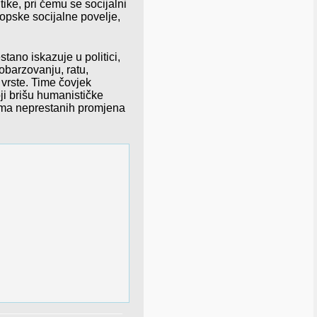
ike, pri čemu se socijalni
ropske socijalne povelje,
ano iskazuje u politici,
 obarzovanju, ratu,
 vrste. Time čovjek
oji brišu humanističke
jima neprestanih promjena