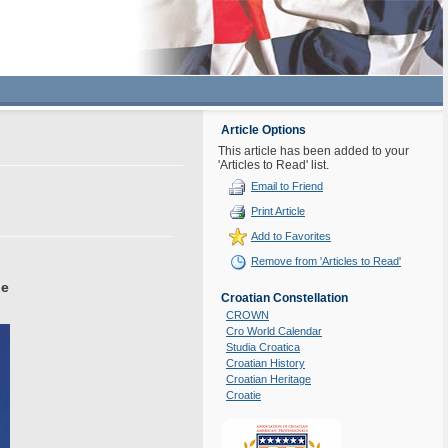
Article Options
This article has been added to your
'Articles to Read' list.
Email to Friend
Print Article
Add to Favorites
Remove from 'Articles to Read'
je
Croatian Constellation
CROWN
Cro World Calendar
Studia Croatica
Croatian History
Croatian Heritage
Croatie