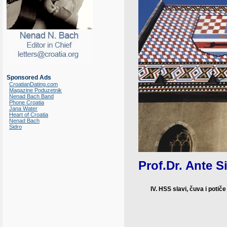
Sponsored Ads
CroatianDating.com
Magazine Poduzetnik
Nenad Bach Band
Phone Croatia
Jana Water
Heart of Croatia
Nenad Bach
Sidro
Prof.Dr. Ante 
IV. HSS slavi, čuva i potiče 