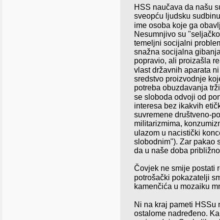
HSS naučava da našu sud
sveopću ljudsku sudbinu, 
ime osoba koje ga obavlja
Nesumnjivo su "seljačko i
temeljni socijalni proble
snažna socijalna gibanja,
popravio, ali proizašla r
vlast državnih aparata ni
sredstvo proizvodnje koj
potreba obuzdavanja tržiš
se sloboda
odvoji od pon
interesa bez ikakvih etič
suvremene društveno-pol
militarizmima, konzumiz
ulazom u nacistički kon
slobodnim"). Zar pakao s
da u naše doba približno 
Čovjek ne smije postati 
potrošački pokazatelji smi
kamenčića u mozaiku mno
Ni na kraj pameti HSSu n
ostalome nadređeno. Kapi