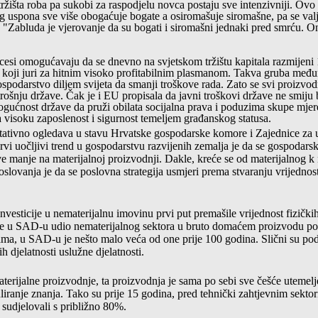
 tržišta roba pa sukobi za raspodjelu novca postaju sve intenzivniji. Ov
og uspona sve više obogaćuje bogate a osiromašuje siromašne, pa se valja
Zabluda je vjerovanje da su bogati i siromašni jednaki pred smrću. Oni
ocesi omogućavaju da se dnevno na svjetskom tržištu kapitala razmijeni
koji juri za hitnim visoko profitabilnim plasmanom. Takva gruba među
spodarstvo diljem svijeta da smanji troškove rada. Zato se svi proizvod
otrošnju države. Čak je i EU propisala da javni troškovi države ne smij
ućnost države da pruži obilata socijalna prava i poduzima skupe mjere
ra visoku zaposlenost i sigurnost temeljem građanskog statusa.
ntativno ogledava u stavu Hrvatske gospodarske komore i Zajednice za 
rvi uočljivi trend u gospodarstvu razvijenih zemalja je da se gospodarsk
ve manje na materijalnoj proizvodnji. Dakle, kreće se od materijalnog k
oslovanja je da se poslovna strategija usmjeri prema stvaranju vrijednos
esticije u nematerijalnu imovinu prvi put premašile vrijednost fizičkih
se u SAD-u udio nematerijalnog sektora u bruto domaćem proizvodu p
ma, u SAD-u je nešto malo veća od one prije 100 godina. Slični su poda
 djelatnosti uslužne djelatnosti.
terijalne proizvodnje, ta proizvodnja je sama po sebi sve češće utemelj
uliranje znanja. Tako su prije 15 godina, pred tehnički zahtjevnim sekto
i sudjelovali s približno 80%.