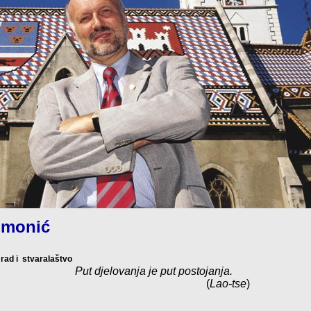
Simonić
rad i
stvaralaštvo
Put djelovanja je put postojanja.
(
Lao-tse
)