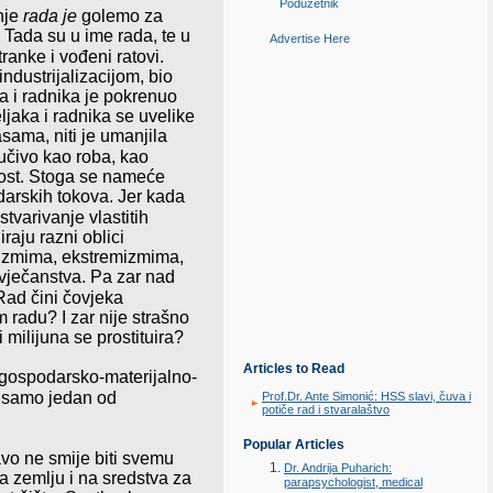
Poduzetnik
nje
rada je
golemo za
. Tada su u ime rada, te u
Advertise Here
tran
ke i vođeni ratovi.
industrijalizacijom, bio
a i radnika je pokrenuo
ljaka i radnika se uvelike
asama, niti je umanjila
ljučivo kao roba, kao
itost. Stoga se nameće
darskih tokova. Jer kada
ostva
ri
vanje vlastitih
raju razni oblici
rizmima, ekstremizmima,
vječanstva. Pa zar nad
Rad čini čovjeka
 radu? I zar nije strašno
 milijuna se prostituira?
Articles to Read
i gospodarsko-materijalno
-
ti samo jedan od
Prof.Dr. Ante Simonić: HSS slavi, čuva i
potiče rad i stvaralaštvo
Popular Articles
ravo ne smije biti svemu
Dr. Andrija Puharich:
a zemlju i na sredstva za
parapsychologist, medical