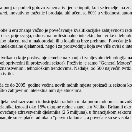
kupnoj raspodjeli gotovo zanemarivi jer se inputi, koji se temelje
na zna
rand
, inovativno traženje i prodaja, uključeni sa 60% u vrijednosti auto
 epohe u eru znanja važno je povećavanje kvalifikacijske zahtjevnosti ra
 To se, prije svega, odnosi na profesionalne intelektualne tvrtke u tehn
slabo plaćeni rad u maloprodaji ili u lokalima brze prehrane. Povećanje k
ntelektualne djelatnosti, nego i za proizvodnju koja sve više ovisi o in
 u tvrtkama koje poslovanje temelje na znanju i zahtjevnim tehnologijama.
oljoprivredni ili proizvodni sektor). Preživio je samo "General Motors"
znanstvenim i tehnološkim trendovima. Nadalje, od 500 najvećih tvrtki
tvrtki.
da će do 2005. godine većina novih radnih mjesta proizaći iz sektora koj
ško zahtjevnim intelektualnim djelatnostima.
 udjela neobrazovanih industrijskih radnika u ukupnom radnom stanovn
jelatnika iznositi oko 15% ukupne radne snage, a u Velikoj Britaniji ok
ovećanje zdravstvenih djelatnika (2,5 milijuna), u financijskom sektoru
anjile su se plaće radnika u "plavim kutama", a povećale su se visoko i