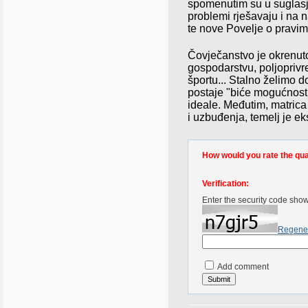
spomenutim su u suglasju
problemi rješavaju i na n
te nove Povelje o pravi
Čovječanstvo je okrenuto
gospodarstvu, poljoprivre
športu... Stalno želimo d
postaje "biće mogućnosti
ideale. Međutim, matrica
i uzbuđenja, temelj je e
How would you rate the quali
Verification:
Enter the security code sho
Regene
Add comment