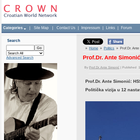
Categories
|
Site Map
|
Contact Us
|
Impressum
|
Links
|
Forum
Search
»
Home
»
Politics
» Prof.Dr. Ante S
Prof.Dr. Ante Simonić:
Advanced Search
By
Prof.Dr. Ante Simonić
| Published 
Prof.Dr. Ante Simonić: HSS
Politička vizija u 12 nas