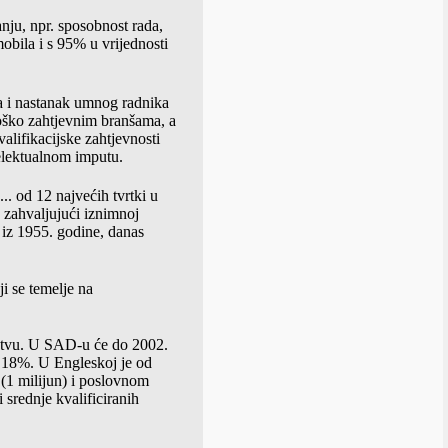
nju, npr. sposobnost rada,
mobila i s 95% u vrijednosti
da i nastanak umnog radnika
ološko zahtjevnim branšama, a
valifikacijske zahtjevnosti
telektualnom imputu.
.. od 12 najvećih tvrtki u
 zahvaljujući iznimnoj
 iz 1955. godine, danas
i se temelje na
ištvu. U SAD-u će do 2002.
o 18%. U Engleskoj je od
 (1 milijun) i poslovnom
 srednje kvalificiranih