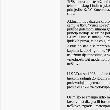
Tržište novca raste brže od
tehnokratskog i industrijsk
primjedbe R. W. Emersona: "
smrti."
Aktualni globalizacijski pr
čemu je 85% "vrući novac" 
pritišće golemom silinom go
princip štednje se širi na p
BDPa. Time se smanjuje mog
ljudskih prava, te da osigu
Aktualno stanje se repreze
kapitala iz 2001. godine: "P
uslužnim djelatnostima, a s
vrijednosti. Bit modernog p
troškova.
U SAD-u su 1986. godine inv
tijekom zadnjih 25 godina 
proizvodnja, mjerena u tona
prosjeku 65-70% cjelokupnih
Osim što se smanjio udio ma
kreativnost dizajna ili form
troškova, zgrade i materijal