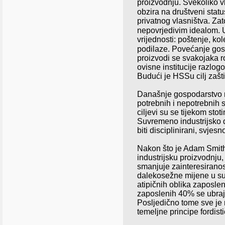
proizvodnju. Svekoliko v
obzira na društveni stat
privatnog vlasništva. Zat
nepovrjedivim idealom.
vrijednosti: poštenje
, kol
podilaze. Povećanje gosp
proizvodi se svakojaka r
ovisne institucije razlog
Budući je HSSu cilj
zašt
Današnje gospodarstvo
potrebnih i nepotrebnih 
ciljevi su se tijekom stot
Suvremeno industrijsko dr
biti disciplinirani, svjes
Nakon što je Adam Smit
industrijsku proizvodnju, 
smanjuje zainteresiranost
dalekosežne mijene u sust
atipičnih oblika zaposleno
zaposlenih 40% se ubraj
Posljedično tome sve je 
temeljne principe fordis