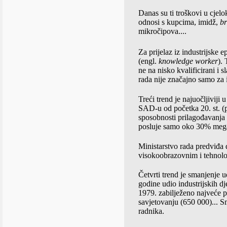
Danas su ti troškovi u cjelo
odnosi s kupcima, imidž,
b
mikročipova....
Za prijelaz iz industrijske
(engl.
knowledge worker
).
ne na nisko kvalificirani i 
rada nije značajno samo za i
Treći trend je najuočljiviji
SAD-u od početka 20. st. (p
sposobnosti prilagođavanja 
posluje samo oko 30% mega 
Ministarstvo rada predviđa 
visokoobrazovnim i tehnolo
Četvrti trend je smanjenje
godine udio industrijskih d
1979. zabilježeno najveće p
savjetovanju (650 000)... Sm
radnika.