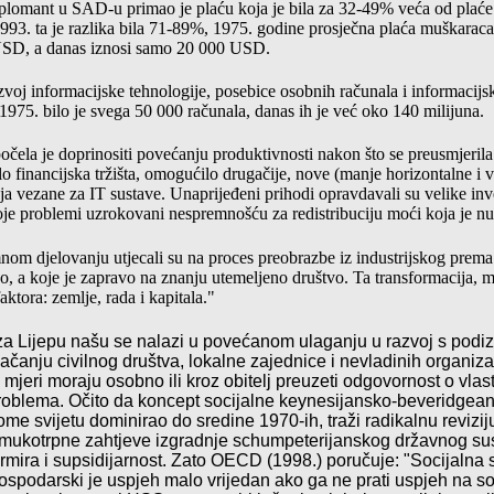
diplomant u SAD-u primao je plaću koja je bila za 32-49% veća od plać
93. ta je razlika bila 71-89%, 1975. godine prosječna plaća muškarac
 USD, a danas iznosi samo 20 000 USD.
azvoj informacijske tehnologije, posebice osobnih računala i informacij
 1975. bilo je svega 50 000 računala, danas ih je već oko 140 milijuna.
čela je doprinositi povećanju produktivnosti nakon što se preusmjerila
alo financijska tržišta, omogućilo drugačije, nove (manje horizontalne i v
ja vezane za IT sustave. Unaprijeđeni prihodi opravdavali su velike inve
oje problemi uzrokovani nespremnošću za redistribuciju moći koja je n
om djelovanju utjecali su na proces preobrazbe iz industrijskog prema
o, a koje je zapravo na znanju utemeljeno društvo. Ta transformacija, 
aktora: zemlje, rada i kapitala."
za
Lijepu
na
š
u
se
nalazi
u
pove
ć
anom
ulaganju
u
razvoj
s
podi
ja
č
anju
civilnog
dru
š
tva
,
lokalne
zajednice
i
nevladinih
organiza
mjeri
moraju
osobno
ili
kroz
obitelj
preuzeti
odgovornost
o
vlas
roblema
.
O
č
ito
da
koncept
socijalne
keynesijansko
-
beveridgea
nome
svijetu
dominirao
do
sredine
1970-
ih
,
tra
ž
i
radikalnu
revizij
mukotrpne
zahtjeve
izgradnje
schumpeterijanskog
dr
ž
avnog
su
irmira
i
supsidijarnost
.
Zato OECD (1998.) poručuje: "Socijalna 
Gospodarski je uspjeh malo vrijedan ako ga ne prati uspjeh na s