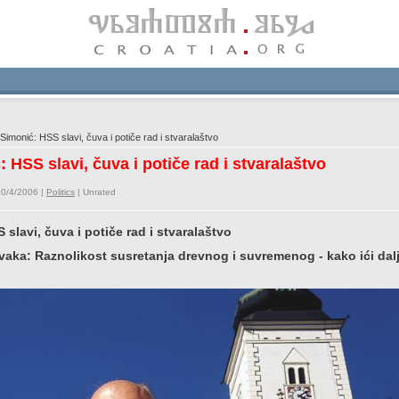
imonić: HSS slavi, čuva i potiče rad i stvaralaštvo
 HSS slavi, čuva i potiče rad i stvaralaštvo
10/4/2006 |
Politics
|
Unrated
 slavi, čuva i potiče rad i stvaralaštvo
tavaka: Raznolikost susretanja drevnog i suvremenog - kako ići dal