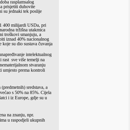
o doba rasplamsalog
 prisjetiti duhovite
 su jednaki tek poslije
 1 400 milijardi USDa, pri
narodna tržišna utakmica
ni troškovi smanjuju, a
u biti iznad 40% nacionalnog
 koje su dio sustava čuvanja
unapređivanje intelektualnog
i rast
sve više temelji na
 nematerijalnom stvaranju
ti umjesto prema kontroli
 (predmetnih) sredstava, a
ovećao s 50% na 85%. Cijela
tci i iz Europe, gdje su u
ena na znanju, npr.
rima u raspodjeli ukupnih