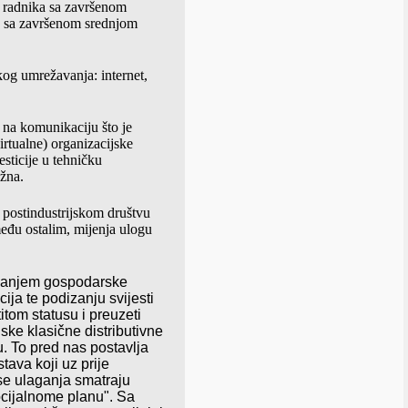
e radnika sa završenom
a sa završenom srednjom
skog umrežavanja: internet,
 na komunikaciju što je
irtualne) organizacijske
sticije u tehničku
užna.
 postindustrijskom društvu
među ostalim, mijenja ulogu
zanjem
gospodarske
cija
te
podizanju
svijesti
titom
statusu
i
preuzeti
nske
klasi
č
ne
distributivne
u
.
To
pred
nas
postavlja
stava
koji
uz
prije
se ulaganja smatraju
ocijalnome planu". Sa