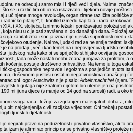
binu ne određuju samo misli i riječi već i djela. Naime, znače
što se u različitim oblicima iskazivalo i tijekom novije prošlosti
ju učinjene mnoge revolucije, organizirane različite političke s
 radničko pitanje", tj. konflikt između kapitala i rada uzrokovan 
m
XIX. i XX. stoljeća. Iznimno težak i ponižavajući položaj
seljak
 koja nisu u cijelosti završena ni do današnjih dana. Položaj se
eakcija kapitalizma i socijalizma nije riješila suprotnosti među kl
 čovje
kovo otuđenje
. Naime, ljudski rad se ne smije tretirati isk
e je na prodaju, već i kao temeljna i nepovrjediva ljudska osob
ta ljudskog rada kako bi se spriječilo stihijsko odvijanje gospo
iznosti, tada može nastati neobuzdana jurnjava za profitom, a 
kih kočenja postaje društveno prihvatljivo. Na temelju toga eskali
itičko-gospodarske nepravde i egoizma s posljedičnim totalita
mima, duševnom pustoši i ostalim negativnostima današnjeg čo
cen
tra
cioni logor Auschwitz nije pisalo:
Arbeit macht frei
(njem. "
ovjetskih gulaga nije znatnim dijelom bio utemeljen na prisilnom
190 milijuna djece (s manje od 14 godina starosti) radi, a oko tri
robom svoga rada i težnje za zgrtanjem materijalnih dobara, nit
ju biti najcje
njenija civilizacijska vrijednost
. Oni trebaju posta
gih ljudskih djelatnosti.
ije negirati pravo
na podu
zetnost i privatno vlasništvo, ali to p
talizam je afirmirao princip
da se privatno vlasništvo proteže n