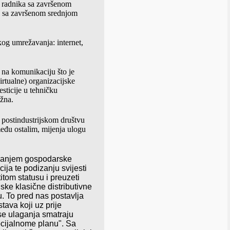
e radnika sa završenom
a sa završenom srednjom
skog umrežavanja: internet,
 na komunikaciju što je
irtualne) organizacijske
sticije u tehničku
užna.
 postindustrijskom društvu
među ostalim, mijenja ulogu
zanjem
gospodarske
cija
te
podizanju
svijesti
titom
statusu
i
preuzeti
nske
klasi
č
ne
distributivne
u
.
To
pred
nas
postavlja
stava
koji
uz
prije
se ulaganja smatraju
ocijalnome planu". Sa