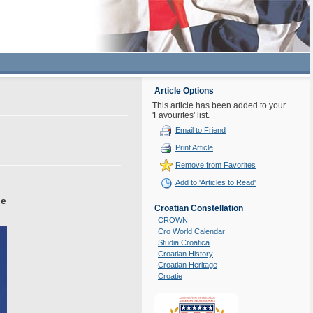
Article Options
This article has been added to your
'Favourites' list.
Email to Friend
Print Article
Remove from Favorites
Add to 'Articles to Read'
je
Croatian Constellation
CROWN
Cro World Calendar
Studia Croatica
Croatian History
Croatian Heritage
Croatie