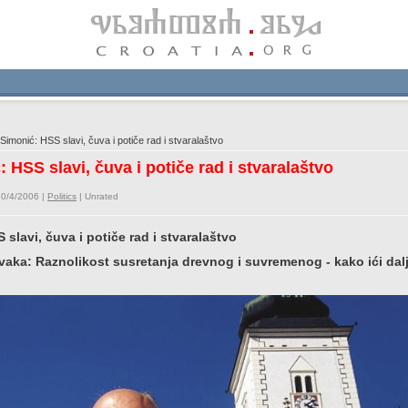
imonić: HSS slavi, čuva i potiče rad i stvaralaštvo
 HSS slavi, čuva i potiče rad i stvaralaštvo
10/4/2006 |
Politics
|
Unrated
 slavi, čuva i potiče rad i stvaralaštvo
tavaka: Raznolikost susretanja drevnog i suvremenog - kako ići dal