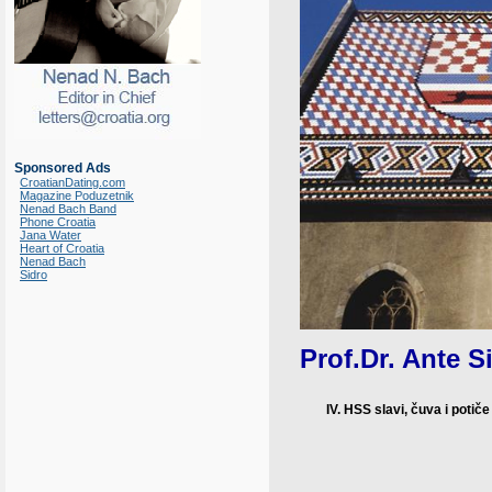
Sponsored Ads
CroatianDating.com
Magazine Poduzetnik
Nenad Bach Band
Phone Croatia
Jana Water
Heart of Croatia
Nenad Bach
Sidro
Prof.Dr. Ante 
IV. HSS slavi, čuva i potiče 