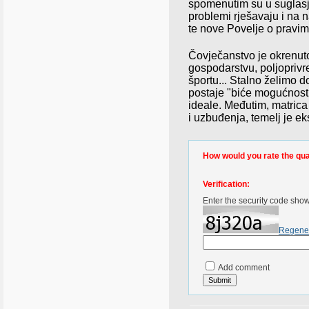
spomenutim su u suglasju
problemi rješavaju i na n
te nove Povelje o pravi
Čovječanstvo je okrenuto
gospodarstvu, poljoprivre
športu... Stalno želimo d
postaje "biće mogućnosti
ideale. Međutim, matrica
i uzbuđenja, temelj je e
How would you rate the quali
Verification:
Enter the security code sho
Regene
Add comment