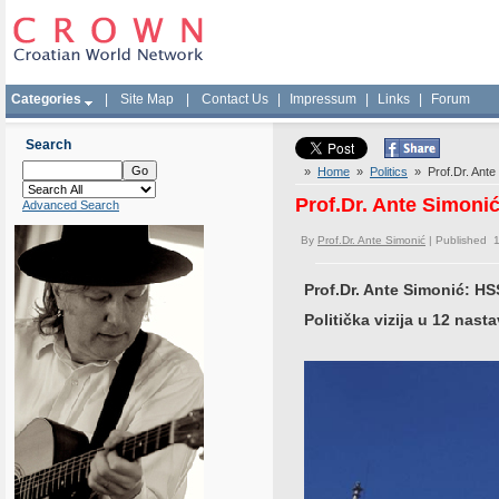
Categories
|
Site Map
|
Contact Us
|
Impressum
|
Links
|
Forum
Search
»
Home
»
Politics
» Prof.Dr. Ante S
Prof.Dr. Ante Simonić:
Advanced Search
By
Prof.Dr. Ante Simonić
| Published 
Prof.Dr. Ante Simonić: HSS
Politička vizija u 12 nas