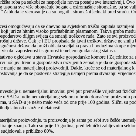
 tržišta roba pa sukobi za raspodjelu novca postaju sve intenzivniji. Ov
og uspona sve više obogaćuje bogate a osiromašuje siromašne, pa se valja
Zabluda je vjerovanje da su bogati i siromašni jednaki pred smrću. Oni
ocesi omogućavaju da se dnevno na svjetskom tržištu kapitala razmijeni
koji juri za hitnim visoko profitabilnim plasmanom. Takva gruba među
spodarstvo diljem svijeta da smanji troškove rada. Zato se svi proizvod
otrošnju države. Čak je i EU propisala da javni troškovi države ne smij
ućnost države da pruži obilata socijalna prava i poduzima skupe mjere
ra visoku zaposlenost i sigurnost temeljem građanskog statusa.
ntativno ogledava u stavu Hrvatske gospodarske komore i Zajednice za 
rvi uočljivi trend u gospodarstvu razvijenih zemalja je da se gospodarsk
ve manje na materijalnoj proizvodnji. Dakle, kreće se od materijalnog k
oslovanja je da se poslovna strategija usmjeri prema stvaranju vrijednos
esticije u nematerijalnu imovinu prvi put premašile vrijednost fizičkih
se u SAD-u udio nematerijalnog sektora u bruto domaćem proizvodu p
ma, u SAD-u je nešto malo veća od one prije 100 godina. Slični su poda
 djelatnosti uslužne djelatnosti.
terijalne proizvodnje, ta proizvodnja je sama po sebi sve češće utemelj
uliranje znanja. Tako su prije 15 godina, pred tehnički zahtjevnim sekto
i sudjelovali s približno 80%.