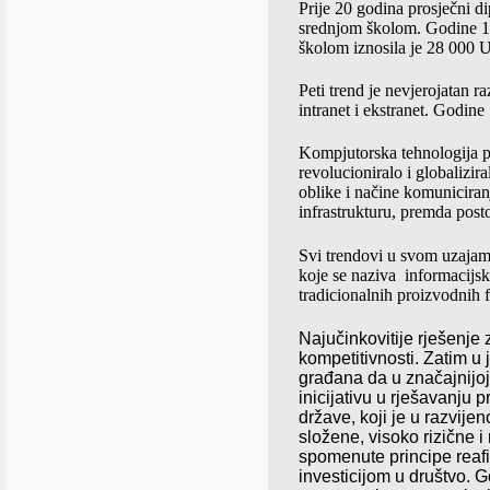
Prije 20 godina prosječni 
srednjom školom. Godine 19
školom iznosila je 28 000
Peti trend je nevjerojatan r
intranet i ekstranet. Godine
Kompjutorska tehnologija po
revolucioniralo i globalizir
oblike i načine komuniciran
infrastrukturu, premda post
Svi trendovi u svom uzajamn
koje se naziva
informacijsk
tradicionalnih proizvodnih f
Naju
č
inkovitije
rje
š
enje
kompetitivnosti
.
Zatim
u
gra
đ
ana
da
u
zna
č
ajnijoj
inicijativu
u
rje
š
avanju
p
dr
ž
ave
,
koji
je
u
razvije
slo
ž
ene
,
visoko
rizi
č
ne
i
spomenute
principe
reaf
investicijom u društvo. 