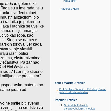
Poduzetnik
nje
rada je
golemo za
. Tada su u ime rada, te u
Advertise Here
tran
ke i vođeni ratovi.
industrijalizacijom, bio
a i radnika je pokrenuo
ljaka i radnika se uvelike
asama, niti je umanjila
ljučivo kao roba, kao
itost. Stoga se nameće
darskih tokova. Jer kada
ostva
ri
vanje vlastitih
raju razni oblici
rizmima, ekstremizmima,
vječanstva. Pa zar nad
Rad čini čovjeka
 radu? I zar nije strašno
 milijuna se prostituira?
Your Favorite Articles
i gospodarsko-materijalno
-
ti samo jedan od
Prof.Dr. Ante Simonić: HSS slavi, čuva i
potiče rad i stvaralaštvo
Popular Articles
ravo ne smije biti svemu
Dr. Andrija Puharich:
a zemlju i na sredstva za
parapsychologist, medical