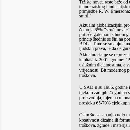
Tržište novca raste brže od
tehnokratskog i industrijsk
primjedbe R. W. Emersona: "
smrti."
Aktualni globalizacijski pr
čemu je 85% "vrući novac" 
pritišće golemom silinom go
princip štednje se širi na p
BDPa. Time se smanjuje mog
ljudskih prava, te da osigu
Aktualno stanje se repreze
kapitala iz 2001. godine: "P
uslužnim djelatnostima, a s
vrijednosti. Bit modernog p
troškova.
U SAD-u su 1986. godine inv
tijekom zadnjih 25 godina 
proizvodnja, mjerena u tona
prosjeku 65-70% cjelokupnih
Osim što se smanjio udio ma
kreativnost dizajna ili form
troškova, zgrade i materijal