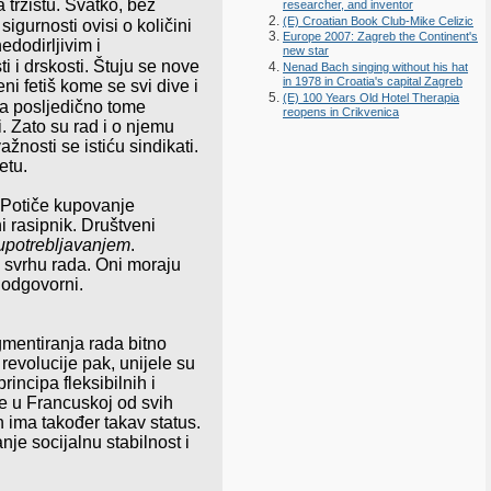
a tržištu. Svatko, bez
researcher, and inventor
(E) Croatian Book Club-Mike Celizic
sigurnosti ovisi o količini
Europe 2007: Zagreb the Continent's
edodirljivim i
new star
i i drskosti. Štuju se nove
Nenad Bach singing without his hat
in 1978 in Croatia's capital Zagreb
ni fetiš kome se svi dive i
(E) 100 Years Old Hotel Therapia
 a posljedično tome
reopens in Crikvenica
. Zato su rad i o njemu
nosti se istiću sindikati.
etu.
. Potiče kupovanje
 rasipnik. Društveni
upotrebljavanjem
.
u svrhu rada. Oni moraju
i odgovorni.
agmentiranja rada bitno
revolucije pak, unijele su
incipa fleksibilnih i
ce u Francuskoj od svih
ima također takav status.
je socijalnu stabilnost i