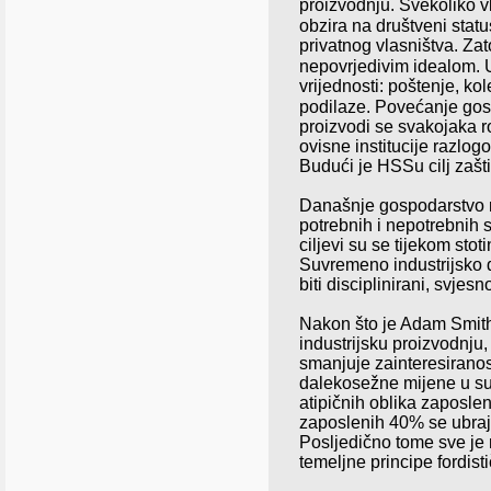
proizvodnju. Svekoliko v
obzira na društveni stat
privatnog vlasništva. Zat
nepovrjedivim idealom.
vrijednosti: poštenje
, kol
podilaze. Povećanje gosp
proizvodi se svakojaka r
ovisne institucije razlog
Budući je HSSu cilj
zašt
Današnje gospodarstvo
potrebnih i nepotrebnih 
ciljevi su se tijekom stot
Suvremeno industrijsko dr
biti disciplinirani, svjes
Nakon što je Adam Smit
industrijsku proizvodnju, 
smanjuje zainteresiranost
dalekosežne mijene u sust
atipičnih oblika zaposleno
zaposlenih 40% se ubraj
Posljedično tome sve je 
temeljne principe fordis