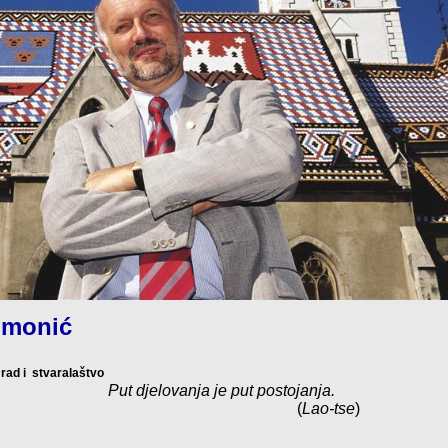
Simonić
rad i
stvaralaštvo
Put djelovanja je put postojanja.
(
Lao-tse
)