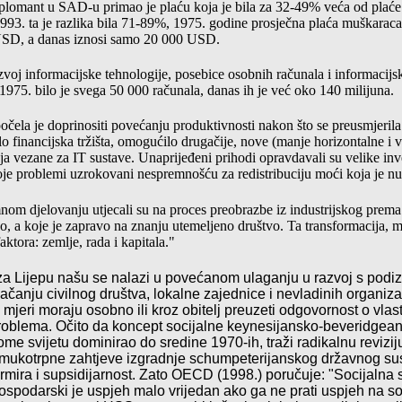
diplomant u SAD-u primao je plaću koja je bila za 32-49% veća od plać
93. ta je razlika bila 71-89%, 1975. godine prosječna plaća muškarac
 USD, a danas iznosi samo 20 000 USD.
azvoj informacijske tehnologije, posebice osobnih računala i informacij
 1975. bilo je svega 50 000 računala, danas ih je već oko 140 milijuna.
čela je doprinositi povećanju produktivnosti nakon što se preusmjerila
alo financijska tržišta, omogućilo drugačije, nove (manje horizontalne i v
ja vezane za IT sustave. Unaprijeđeni prihodi opravdavali su velike inve
oje problemi uzrokovani nespremnošću za redistribuciju moći koja je n
om djelovanju utjecali su na proces preobrazbe iz industrijskog prema
o, a koje je zapravo na znanju utemeljeno društvo. Ta transformacija, 
aktora: zemlje, rada i kapitala."
za
Lijepu
na
š
u
se
nalazi
u
pove
ć
anom
ulaganju
u
razvoj
s
podi
ja
č
anju
civilnog
dru
š
tva
,
lokalne
zajednice
i
nevladinih
organiza
mjeri
moraju
osobno
ili
kroz
obitelj
preuzeti
odgovornost
o
vlas
roblema
.
O
č
ito
da
koncept
socijalne
keynesijansko
-
beveridgea
nome
svijetu
dominirao
do
sredine
1970-
ih
,
tra
ž
i
radikalnu
revizij
mukotrpne
zahtjeve
izgradnje
schumpeterijanskog
dr
ž
avnog
su
irmira
i
supsidijarnost
.
Zato OECD (1998.) poručuje: "Socijalna 
Gospodarski je uspjeh malo vrijedan ako ga ne prati uspjeh na s