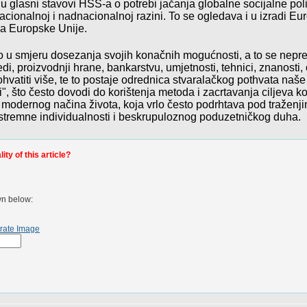
 glasni stavovi HSS-a o potrebi jačanja globalne socijalne polit
acionalnoj i nadnacionalnoj razini. To se ogledava i u izradi Eu
ma Europske Unije.
 u smjeru dosezanja svojih konačnih mogućnosti, a to se neprest
di, proizvodnji hrane, bankarstvu, umjetnosti, tehnici, znanosti,
ohvatiti više, te to postaje odrednica stvaralačkog pothvata naše
", što često dovodi do korištenja metoda
i zacrtavanja ciljeva k
 modernog načina života, koja vrlo često podrhtava pod tražen
kstremne individualnosti i beskrupuloznog poduzetničkog duha.
ty of this article?
wn below:
rate Image