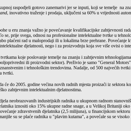
kupnoj raspodjeli gotovo zanemarivi jer se inputi, koji se temelje
na zna
rand
, inovativno traženje i prodaja, uključeni sa 60% u vrijednosti auto
 epohe u eru znanja važno je povećavanje kvalifikacijske zahtjevnosti ra
 To se, prije svega, odnosi na profesionalne intelektualne tvrtke u tehn
slabo plaćeni rad u maloprodaji ili u lokalima brze prehrane. Povećanje k
ntelektualne djelatnosti, nego i za proizvodnju koja sve više ovisi o in
 u tvrtkama koje poslovanje temelje na znanju i zahtjevnim tehnologijama.
oljoprivredni ili proizvodni sektor). Preživio je samo "General Motors"
znanstvenim i tehnološkim trendovima. Nadalje, od 500 najvećih tvrtki
tvrtki.
da će do 2005. godine većina novih radnih mjesta proizaći iz sektora koj
ško zahtjevnim intelektualnim djelatnostima.
 udjela neobrazovanih industrijskih radnika u ukupnom radnom stanovn
jelatnika iznositi oko 15% ukupne radne snage, a u Velikoj Britaniji ok
ovećanje zdravstvenih djelatnika (2,5 milijuna), u financijskom sektoru
anjile su se plaće radnika u "plavim kutama", a povećale su se visoko i