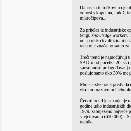
Danas su ti troškovi u cjelo
odnosi s kupcima, imidž,
b
mikročipova....
Za prijelaz iz industrijske
(engl.
knowledge worker
).
ne na nisko kvalificirani i 
rada nije značajno samo za i
Treći trend je najuočljiviji
SAD-u od početka 20. st. (p
sposobnosti prilagođavanja 
posluje samo oko 30% mega 
Ministarstvo rada predviđa 
visokoobrazovnim i tehnolo
Četvrti trend je smanjenje
godine udio industrijskih d
1979. zabilježeno najveće p
savjetovanju (650 000)... Sm
radnika.