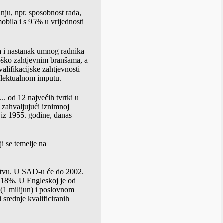
nju, npr. sposobnost rada,
mobila i s 95% u vrijednosti
da i nastanak umnog radnika
ološko zahtjevnim branšama, a
valifikacijske zahtjevnosti
telektualnom imputu.
.. od 12 najvećih tvrtki u
 zahvaljujući iznimnoj
 iz 1955. godine, danas
i se temelje na
ištvu. U SAD-u će do 2002.
o 18%. U Engleskoj je od
 (1 milijun) i poslovnom
 srednje kvalificiranih