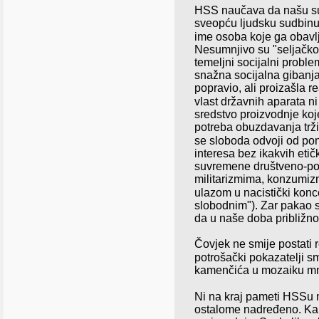
HSS naučava da našu sud
sveopću ljudsku sudbinu, 
ime osoba koje ga obavlja
Nesumnjivo su "seljačko i
temeljni socijalni proble
snažna socijalna gibanja,
popravio, ali proizašla r
vlast državnih aparata ni
sredstvo proizvodnje koj
potreba obuzdavanja tržiš
se sloboda
odvoji od pon
interesa bez ikakvih etič
suvremene društveno-pol
militarizmima, konzumiz
ulazom u nacistički kon
slobodnim"). Zar pakao s
da u naše doba približno 
Čovjek ne smije postati 
potrošački pokazatelji smi
kamenčića u mozaiku mno
Ni na kraj pameti HSSu n
ostalome nadređeno. Kapi