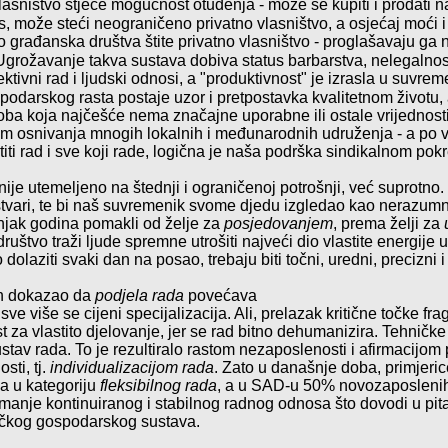
lasništvo stječe mogućnost otuđenja
- može se kupiti i prodati n
us, može steći neogra
ni
čeno privatno vlasništvo, a osjećaj moći i 
o građanska društva štite privatno vlasništvo - proglašavaju ga n
 Ugroža
vanje takva sustava dobiva status barbarstva, nelegalnost
ektivni rad i ljudski odnosi, a "produktivnost"
je izrasla u suvreme
odarskog rasta postaje uzor i pretpostavka kvalitet
nom životu,
oba koja najčešće nema značajne uporabne ili ostale vrijednosti
om osnivanja mnogih lokalnih i međunarodnih udruženja - a po važ
ititi rad i sve koji rade, logična je naša podrška sindikalnom pokr
nije utemeljeno na štednji i ograničenoj potrošnji, već suprotno
stvari, te bi naš suvremenik svome djedu izgledao kao nerazumni
injak godina
pomakli od želje za
posjedovanjem
, prema želji za
uštvo traži ljude spremne utrošiti najveći dio vlastite energije 
no dolaziti svaki dan
na posao, trebaju biti točni, uredni, precizni 
h
dokazao da
podjela rada
povećava
sve više se cijeni specijalizacija. Ali, prelazak kritične točke fr
 za vlastito djelovanje
, jer se rad bitno dehumanizira.
Tehničke 
av rada. To je rezultiralo rastom nezaposlenosti i afirmacijom pr
sti, tj.
individualizacijom rada
. Zato u današnje doba, primjeri
a u kategoriju
fleksibilnog rada
, a u SAD-u 50% novozaposlenih 
manje kontinuiranog i stabilnog radnog odnosa što dovodi u pitan
tičkog gospodarskog sustava.