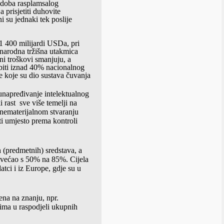
o doba rasplamsalog
 prisjetiti duhovite
 su jednaki tek poslije
 1 400 milijardi USDa, pri
narodna tržišna utakmica
ni troškovi smanjuju, a
u biti iznad 40% nacionalnog
 koje su dio sustava čuvanja
unapređivanje intelektualnog
i rast
sve više temelji na
 nematerijalnom stvaranju
ti umjesto prema kontroli
 (predmetnih) sredstava, a
ovećao s 50% na 85%. Cijela
tci i iz Europe, gdje su u
ena na znanju, npr.
rima u raspodjeli ukupnih