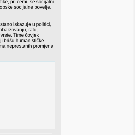
ike, pri čemu se socijalni
ropske socijalne povelje,
ano iskazuje u politici,
 obarzovanju, ratu,
 vrste. Time čovjek
oji brišu humanističke
jima neprestanih promjena