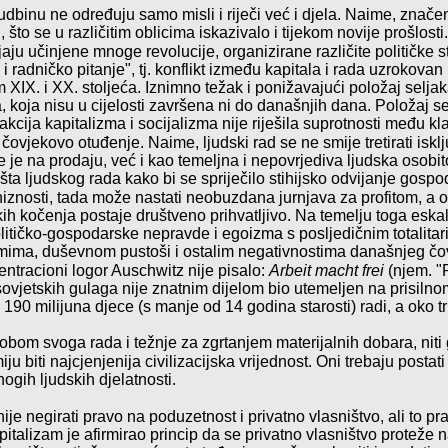
binu ne određuju samo misli i riječi već i djela. Naime, znače
što se u različitim oblicima iskazivalo i tijekom novije prošlosti
ju učinjene mnoge revolucije, organizirane različite političke s
 radničko pitanje", tj. konflikt između kapitala i rada uzrokovan 
m
XIX. i XX. stoljeća. Iznimno težak i ponižavajući položaj
seljak
 koja nisu u cijelosti završena ni do današnjih dana. Položaj se
eakcija kapitalizma i socijalizma nije riješila suprotnosti među kl
 čovje
kovo otuđenje
. Naime, ljudski rad se ne smije tretirati isk
e je na prodaju, već i kao temeljna i nepovrjediva ljudska osob
ta ljudskog rada kako bi se spriječilo stihijsko odvijanje gospo
iznosti, tada može nastati neobuzdana jurnjava za profitom, a 
kih kočenja postaje društveno prihvatljivo. Na temelju toga eskali
itičko-gospodarske nepravde i egoizma s posljedičnim totalita
mima, duševnom pustoši i ostalim negativnostima današnjeg čo
cen
tra
cioni logor Auschwitz nije pisalo:
Arbeit macht frei
(njem. "
ovjetskih gulaga nije znatnim dijelom bio utemeljen na prisilnom
190 milijuna djece (s manje od 14 godina starosti) radi, a oko tri
robom svoga rada i težnje za zgrtanjem materijalnih dobara, nit
ju biti najcje
njenija civilizacijska vrijednost
. Oni trebaju posta
gih ljudskih djelatnosti.
ije negirati pravo
na podu
zetnost i privatno vlasništvo, ali to p
talizam je afirmirao princip
da se privatno vlasništvo proteže n