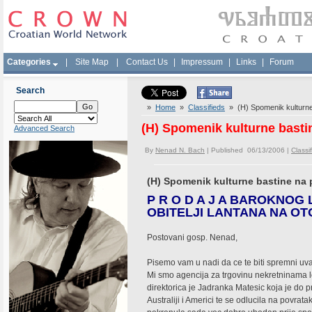
Categories
|
Site Map
|
Contact Us
|
Impressum
|
Links
|
Forum
Search
»
Home
»
Classifieds
» (H) Spomenik kulturne
(H) Spomenik kulturne basti
Advanced Search
By
Nenad N. Bach
| Published 06/13/2006 |
Classi
(H) Spomenik kulturne bastine na 
P R O D A J A BAROKNOG
OBITELJI LANTANA NA O
Postovani gosp. Nenad,
Pisemo vam u nadi da ce te biti spremni uvaz
Mi smo agencija za trgovinu nekretninama lo
direktorica je Jadranka Matesic koja je do pr
Australiji i Americi te se odlucila na povrat