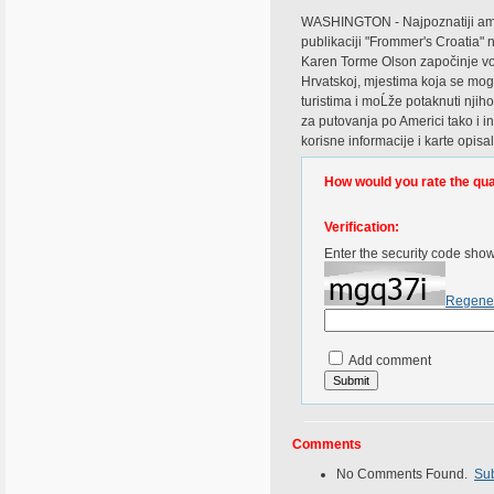
WASHINGTON - Najpoznatiji američ
publikaciji "Frommer's Croatia" 
Karen Torme Olson započinje vodi
Hrvatskoj, mjestima koja se mogu
turistima i moĹže potaknuti nji
za putovanja po Americi tako i i
korisne informacije i karte opisa
How would you rate the quali
Verification:
Enter the security code sho
Regene
Add comment
Comments
No Comments Found.
Su