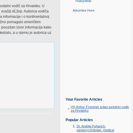
Poduzetnik
ostalni vodič za Hrvatsku. U
Advertise Here
 svačiji dĹžep. Autorica vodiča
 informacije i o kontinentalnoj
 vaĹžno pomagalo američkim
o pouzdan izvor informacija kako
edralu, a u njemu je autorica uz
Your Favorite Articles
(H) Arthur Frommer izdao turisticki vodic
za Hrvatsku
Popular Articles
Dr. Andrija Puharich:
parapsychologist, medical