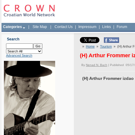
Categories
|
Site Map
|
Contact Us
|
Impressum
|
Links
|
Forum
Search
»
Home
»
Tourism
» (H) Arthur Fr
(H) Arthur Frommer iz
Advanced Search
By
Nenad N. Bach
| Published 05/17
(H) Arthur Frommer izdao 