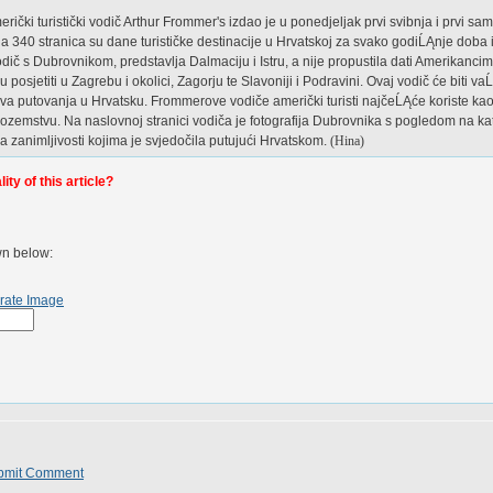
ki turistički vodič Arthur Frommer's izdao je u ponedjeljak prvi svibnja i prvi sam
na 340 stranica su dane turističke destinacije u Hrvatskoj za svako godiĹĄnje doba i
č s Dubrovnikom, predstavlja Dalmaciju i Istru, a nije propustila dati Amerikancima
 posjetiti u Zagrebu i okolici, Zagorju te Slavoniji i Podravini. Ovaj vodič će biti
hova putovanja u Hrvatsku. Frommerove vodiče američki turisti najčeĹĄće koriste ka
nozemstvu. Na naslovnoj stranici vodiča je fotografija Dubrovnika s pogledom na kat
la zanimljivosti kojima je svjedočila putujući Hrvatskom.
(Hina)
ty of this article?
wn below:
rate Image
bmit Comment