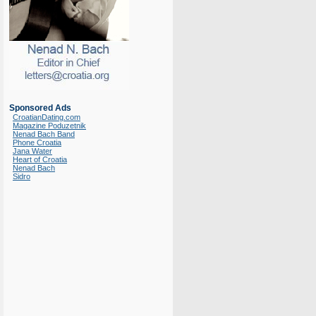
Sponsored Ads
CroatianDating.com
Magazine Poduzetnik
Nenad Bach Band
Phone Croatia
Jana Water
Heart of Croatia
Nenad Bach
Sidro