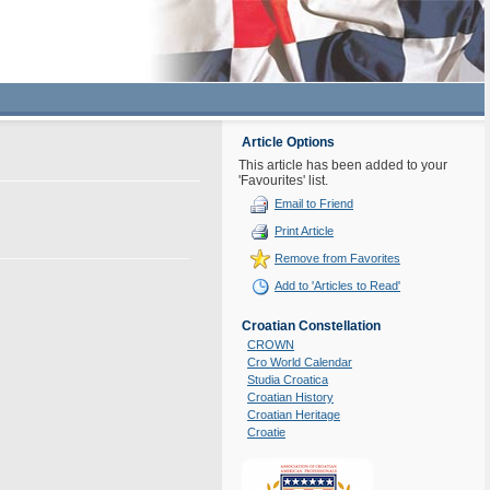
Article Options
This article has been added to your
'Favourites' list.
Email to Friend
Print Article
Remove from Favorites
Add to 'Articles to Read'
Croatian Constellation
CROWN
Cro World Calendar
Studia Croatica
Croatian History
Croatian Heritage
Croatie