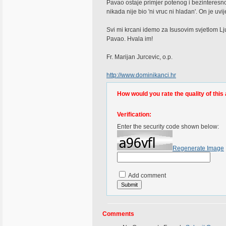
Pavao ostaje primjer potenog i bezinteresno
nikada nije bio 'ni vruc ni hladan'. On je uv
Svi mi krcani idemo za Isusovim svjetlom Ljuba
Pavao. Hvala im!
Fr. Marijan Jurcevic, o.p.
http://www.dominikanci.hr
How would you rate the quality of this 
Verification:
Enter the security code shown below:
Regenerate Image
Add comment
Comments