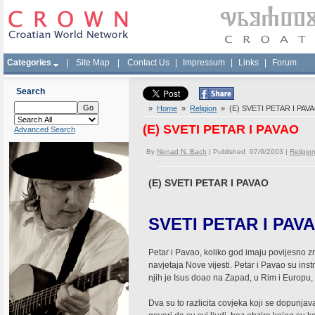
Categories
|
Site Map
|
Contact Us
|
Impressum
|
Links
|
Forum
Search
»
Home
»
Religion
» (E) SVETI PETAR I PAV
(E) SVETI PETAR I PAVAO
Advanced Search
By
Nenad N. Bach
| Published 07/6/2003 |
Religio
(E) SVETI PETAR I PAVAO
SVETI PETAR I PAV
Petar i Pavao, koliko god imaju povijesno zn
navjetaja Nove vijesti. Petar i Pavao su in
njih je Isus doao na Zapad, u Rim i Europu,
Dva su to razlicita covjeka koji se dopunjav