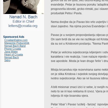
govori da su svi ljudi, bez obzira kojeg su ka
evandelje. Petar je Isusovu poruku 'adaptir
progovorila idovski, grcko-rimski, pa i slav
produetak Petra i Pavla.
Nema dvojbe da je Pavao bio vrlo uvjerljiv i 
slavi zajedno. Na njima pociva Evandelje i
Pavao je u svojem propovijedanju stjecao pri
Sponsored Ads
On sam tvrdi da se vie ne razlikuje od Kris
CroatianDating.com
Magazine Poduzetnik
da su svi u Kristovom poslanju. "Nema Pavlo
Nenad Bach Band
Phone Croatia
Jana Water
Petar je velicina svjedocenja ivljenjem i odv
Heart of Croatia
karaktera i vie reakcija. I sve nalaze mjesto
Nenad Bach
Sidro
sve apostole. Moda je Ivan drugo 'krilo' i dr
Misija krcanstva nije rezervirana samo nekim 
on je slika Kristova i svjedok svojeg doivlja
ivotno svjedocenje. Ako se ivi Isusova istina
A biti misionar znaci izici iz sebe, iz svojih
neto to se iri kao reklama ili izvoz. Vjera je
ivljenju ili nije boanska vjera.
Petar 'ribar' i Pavao 'ucitelj - farizej'  isp