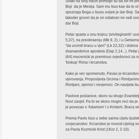
Svaki na svoj nacin pomogli su da svi mi pre
Boji  da je Mesija. Sam mu Isus kae da to 
spoznaja Boga u Isusu uvijek je dar Boji. 
takoder govori da je on odabran ne radi svoji
dar Boji.
Petar spada u onu trojicu 'privilegiranih' uc
5,37), na preobraenju (Mk 9, 2), i u Getse
"da ucvrsti bracu u vjeri" (Lk 22,32) i dobiv
dvanaestorice apostola (Dap 2,14...). Petar
(64) mucenicki je preminuo svjedoceci za svo
'biskup' Rima i krcanstva.
Kako je vec spomenuto, Pavao je krcanstvo ko
vjerovanja. Propovijeda Grcima i Rimljanima,
Rimljani, vjernici i nevjernici. On navijeta 
Pavlove poslanice, skoro su drugo Evandelje
Novi zavjet. Pa bi se skoro moglo reci da je po
je povezao s 'Adamom' i s Kristom. Braca s
Prema Pavlu Isus u sebe saima cijelu ljuds
covjecanstvo. Krcanstvo je novost cijelog s
za Pavla Kozmicki Krist (1Kor 2, 2-10).