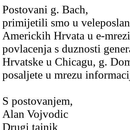
Postovani g. Bach,
primijetili smo u veleposla
Americkih Hrvata u e-mrezi
povlacenja s duznosti gene
Hrvatske u Chicagu, g. Do
posaljete u mrezu informacij
S postovanjem,
Alan Vojvodic
Drugi tajnik