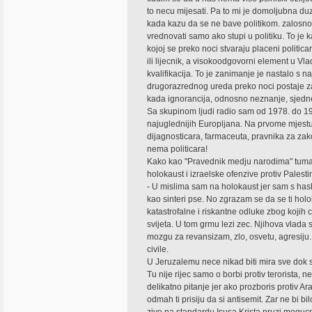
to necu mijesati. Pa to mi je domoljubna duzno
kada kazu da se ne bave politikom. zalosno 
vrednovati samo ako stupi u politiku. To je k
kojoj se preko noci stvaraju placeni politic
ili lijecnik, a visokoodgovorni element u Vla
kvalifikacija. To je zanimanje je nastalo s 
drugorazrednog ureda preko noci postaje z
kada ignorancija, odnosno neznanje, sjedne
Sa skupinom ljudi radio sam od 1978. do 198
najuglednijih Europljana. Na prvome mjestu 
dijagnosticara, farmaceuta, pravnika za zak
nema politicara!
Kako kao "Pravednik medju narodima" tumac
holokaust i izraelske ofenzive protiv Pales
- U mislima sam na holokaust jer sam s has
kao sinteri pse. No zgrazam se da se ti holok
katastrofalne i riskantne odluke zbog kojih c
svijeta. U tom grmu lezi zec. Njihova vlada
mozgu za revansizam, zlo, osvetu, agresiju..
civile.
U Jeruzalemu nece nikad biti mira sve dok se
Tu nije rijec samo o borbi protiv terorista, ne
delikatno pitanje jer ako prozboris protiv Ar
odmah ti prisiju da si antisemit. Zar ne bi b