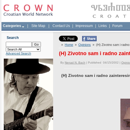
Categories
|
Site Map
|
Contact Us
|
Impressum
|
Links
|
Forum
Search
»
Home
»
Opinions
» (H) Zivotno sam i radno 
(H) Zivotno sam i radno zai
Advanced Search
By
Nenad N. Bach
| Published 04/15/2002 |
Opini
(H) Zivotno sam i radno zainteres