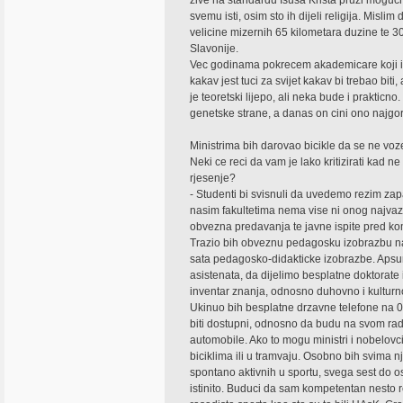
zive na standardu Isusa Krista pruzi mogucn
svemu isti, osim sto ih dijeli religija. Misli
velicine mizernih 65 kilometara duzine te 30
Slavonije.
Vec godinama pokrecem akademicare koji im
kakav jest tuci za svijet kakav bi trebao bit
je teoretski lijepo, ali neka bude i praktic
genetske strane, a danas on cini ono najgore
Ministrima bih darovao bicikle da se ne v
Neki ce reci da vam je lako kritizirati kad ne
rjesenje?
- Studenti bi svisnuli da uvedemo rezim za
nasim fakultetima nema vise ni onog najvaz
obvezna predavanja te javne ispite pred komi
Trazio bih obveznu pedagosku izobrazbu nast
sata pedagosko-didakticke izobrazbe. Apsu
asistenata, da dijelimo besplatne doktorat
inventar znanja, odnosno duhovno i kultur
Ukinuo bih besplatne drzavne telefone na 0
biti dostupni, odnosno da budu na svom ra
automobile. Ako to mogu ministri i nobelovc
biciklima ili u tramvaju. Osobno bih svima 
spontano aktivnih u sportu, svega sest do os
istinito. Buduci da sam kompetentan nesto r