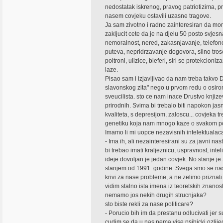
nedostatak iskrenog, pravog patriotizima, pr
nasem covjeku ostavili uzasne tragove.
Ja sam zivotno i radno zainteresiran da mo
zakljucit cete da je na djelu 50 posto svjes
nemoralnost, nered, zakasnjavanje, telef
puteva, nepridrzavanje dogovora, silno tros
poltroni, ulizice, bleferi, siri se protekcio
laze.
Pisao sam i izjavljivao da nam treba takvo 
slavonskog zita" nego u prvom redu o osiroma
sveucilista. sto ce nam inace Drustvo knjize
prirodnih. Svima bi trebalo biti napokon jas
kvaliteta, s depresijom, zaloscu... covjeka 
genetiku koja nam mnogo kaze o svakom po
Imamo li mi uopce nezavisnih intelektuala
- Ima ih, ali nezainteresirani su za javni 
bi trebao imati kraljeznicu, uspravnost, inte
ideje dovoljan je jedan covjek. No stanje je
stanjem od 1991. godine. Svega smo se nasl
krivi za nase probleme, a ne zelimo priznati
vidim stalno ista imena iz teoretskih znanost
nemamo jos nekih drugih strucnjaka?
sto biste rekli za nase politicare?
- Porucio bih im da prestanu odlucivati jer 
cudim se da u nas nema vise psihicki ozlijed