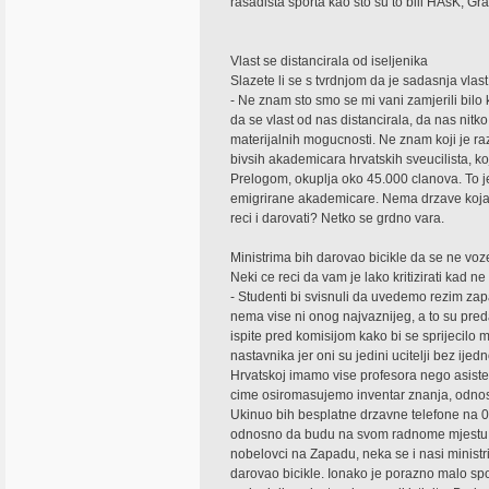
rasadista sporta kao sto su to bili HAsK, Gr
Vlast se distancirala od iseljenika
Slazete li se s tvrdnjom da je sadasnja vlas
- Ne znam sto smo se mi vani zamjerili bilo
da se vlast od nas distancirala, da nas nitko
materijalnih mogucnosti. Ne znam koji je 
bivsih akademicara hrvatskih sveucilista, 
Prelogom, okuplja oko 45.000 clanova. To je
emigrirane akademicare. Nema drzave koja to 
reci i darovati? Netko se grdno vara.
Ministrima bih darovao bicikle da se ne v
Neki ce reci da vam je lako kritizirati kad ne
- Studenti bi svisnuli da uvedemo rezim zap
nema vise ni onog najvaznijeg, a to su pre
ispite pred komisijom kako bi se sprijecilo
nastavnika jer oni su jedini ucitelji bez ij
Hrvatskoj imamo vise profesora nego asisten
cime osiromasujemo inventar znanja, odno
Ukinuo bih besplatne drzavne telefone na 00
odnosno da budu na svom radnome mjestu. Z
nobelovci na Zapadu, neka se i nasi ministri
darovao bicikle. Ionako je porazno malo spo