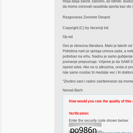
moja dalja zalost. zalosno, ali istinito. Bu
da nismo osnovali rasadista sporta kao sto s
Razgovarao Zvonimir Despot
Copyright (C) by Vecernji list
Op-ed
Ovo je obvezna literatura. Malo je takvih od
Potrebna nam je sprega umova sada, a nete
potreban na vrhu. Nadnu je samo gubljenje 
josmanje prepoznaje. Vrijeme je da SAMI SEBI
ispred sebe. Ako ne iz altruizma, onda iz pr
nije samo nosilac tri medalje vec i tri doktor
"Zivotno sam i radno zainteresiran da mome
Nenad Bach
How would you rate the quality of this 
Verification:
Enter the security code shown below: