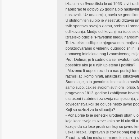
izbacen sa Sveucilista te od 1963. zivi i ra
habilitirao te gotovo 25 godina bio nastavnik
nastavnik. Uz anatomiju, bavio se genetikom
U stolnom tenisu bio je visestruki drzavni pr
svih sportova osvojio zlatnu, srebrnu i bron
odlikovanja. Medju odlikovanjima istice se
izraelsko odlicje "Pravednik medju narodim
To izraelsko odlicje te njegova nesumnjiva z
porazgovaramo o vidjenju dugogodisnjih i 
domaceg intelektualnog i znanstvenog miljea
Prof. Dolinar, je li cudno da se hrvatski in
posebice ako je u njih upletena i politika?
- Mozemo li uopce reci da u nas postoji term
razmisljati, kombinirati, analizirati, istraziv
Sramota je, a to govorim u ime stotina nasih
samo sutio. cak se svojom sutnjom i prsio. Gr
progovorio 1813. godine i zahtijevao hrvatsk
ustraseni i zabrinuti za svoja namjestenja, za
covjecanstva koji se odluce nesto javno podu
Koji su razlozi za tu situaciju?
- Ponajprije to je genetski urodjeni strah u
koje koce svoje muzeve kako ne bi ulazili u ne
kazuje da su lose prosli oni koji su javno kr
uska i kratka. Uspravan je covjek onaj koji is
Znaci, uzrok tog muka primarno je strah, a