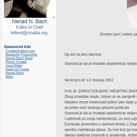
Zivotno sam i radno z
Sponsored Ads
CroatianDating.com
Op-ed na dnu starnice
Magazine Poduzetnik
Nenad Bach Band
Phone Croatia
Sramota je da je hrvatski akademicar stolj
Jana Water
Heart of Croatia
Nenad Bach
Sidro
Vecernji List: 13. travnja 2002
Prof. dr. ZARKO DOLINAR, HRVATSKI Z
Zbog izraelske vlade, zidovi ce se zamjeriti 
iskustvo moze vrednovati jedino ako stupi u p
se preko noci stvaraju placeni politicari
Sramota je da je hrvatski akademicar stoljec
i zabrinuti za svoja namjestenja, za svoj ugl
Europsko prvenstvo u stolnom tenisu u Zagrebu
sportas svjetskoga glasa. Za one koji ga m
stekao doktorat znanosti iz anatomije, histo