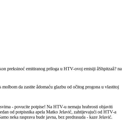
kon preksinoć emitiranog priloga u HTV-ovoj emisiji âShpitzaâ? na
 molbom da zastite âdomaću glazbu od očitog progona u vlastitoj
svima - povucite potpise! Na HTV-u nemaju hrabrosti objaviti
ze jedan od potpisnika apela Matko Jelavić, zahtijevajući od HTV-a
be. Samo neka rasprava bude javna, bez predrasuda - kaze Jelavić.