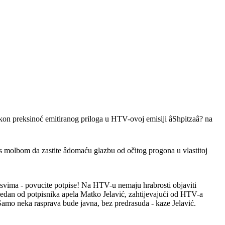
kon preksinoć emitiranog priloga u HTV-ovoj emisiji âShpitzaâ? na
 molbom da zastite âdomaću glazbu od očitog progona u vlastitoj
svima - povucite potpise! Na HTV-u nemaju hrabrosti objaviti
ze jedan od potpisnika apela Matko Jelavić, zahtijevajući od HTV-a
be. Samo neka rasprava bude javna, bez predrasuda - kaze Jelavić.