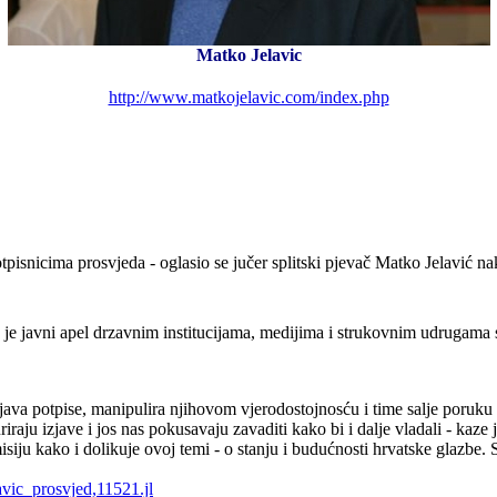
Matko Jelavic
http://www.matkojelavic.com/index.php
pisnicima prosvjeda - oglasio se jučer splitski pjevač Matko Jelavić na
 je javni apel drzavnim institucijama, medijima i strukovnim udrugama s
 potpise, manipulira njihovom vjerodostojnosću i time salje poruku 
uriraju izjave i jos nas pokusavaju zavaditi kako bi i dalje vladali - ka
isiju kako i dolikuje ovoj temi - o stanju i budućnosti hrvatske glaz
avic_prosvjed,11521.jl