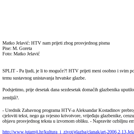
Matko Jelavić: HTV nam prijeti zbog prosvjednog pisma
Pise: M. Goreta
Foto: Matko Jelavić
SPLIT - Pa ljudi, je li to moguće?! HTV prijeti meni osobno i svim pot
temu sustavnog unistavanja hrvatske glazbe.
Podsjetimo, prije desetak dana sezdesetak domaćih glazbenika uputilo
zemljiâ?.
- Urednik Zabavnog programa HTV-a Aleksandar Kostadinov prebrojava
cjeloviti tekst, nego ga svjesno krivotvore, vrijeđaju glazbenike, cenz
objavu prosvjednog teksta u izvornom obliku. - Napravite ozbiljnu em
http://www.jutarnji.hr/kultura_i_zivot/glazba/clanak/art-2006,2,13,Jel