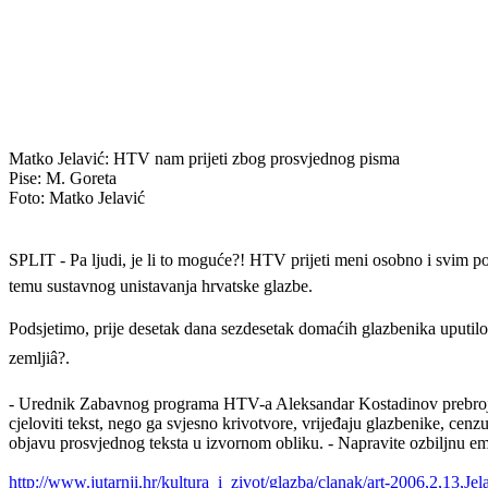
Matko Jelavić: HTV nam prijeti zbog prosvjednog pisma
Pise: M. Goreta
Foto: Matko Jelavić
SPLIT - Pa ljudi, je li to moguće?! HTV prijeti meni osobno i svim pot
temu sustavnog unistavanja hrvatske glazbe.
Podsjetimo, prije desetak dana sezdesetak domaćih glazbenika uputilo
zemljiâ?.
- Urednik Zabavnog programa HTV-a Aleksandar Kostadinov prebrojava
cjeloviti tekst, nego ga svjesno krivotvore, vrijeđaju glazbenike, cenz
objavu prosvjednog teksta u izvornom obliku. - Napravite ozbiljnu em
http://www.jutarnji.hr/kultura_i_zivot/glazba/clanak/art-2006,2,13,Jel