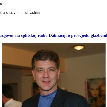
wn
azba-sustavno-unistava.html
azgovor na splitskoj radio Dalmaciji o prosvjedu glazbeni