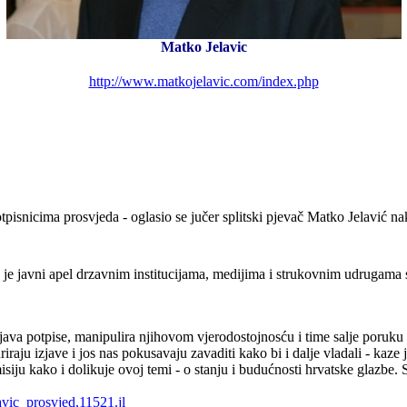
Matko Jelavic
http://www.matkojelavic.com/index.php
pisnicima prosvjeda - oglasio se jučer splitski pjevač Matko Jelavić na
 je javni apel drzavnim institucijama, medijima i strukovnim udrugama s
 potpise, manipulira njihovom vjerodostojnosću i time salje poruku 
uriraju izjave i jos nas pokusavaju zavaditi kako bi i dalje vladali - ka
isiju kako i dolikuje ovoj temi - o stanju i budućnosti hrvatske glaz
avic_prosvjed,11521.jl