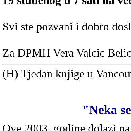
19 studenog u 7 sati na vec
Svi ste pozvani i dobro dosl
Za DPMH Vera Valcic Belic,
(H) Tjedan knjige u Vancou
"Neka se
Ove 2003. godine dolazi