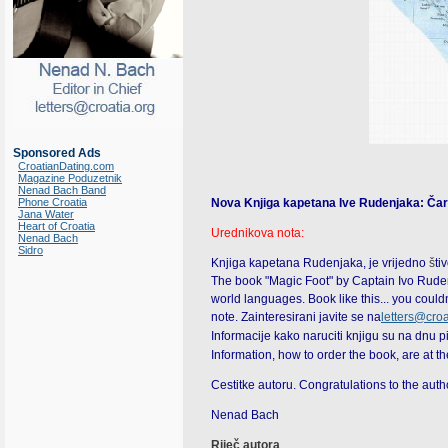
Sponsored Ads
CroatianDating.com
Magazine Poduzetnik
Nenad Bach Band
Phone Croatia
Nova Knjiga kapetana Ive Rudenjaka:
Čar
Jana Water
Heart of Croatia
Urednikova nota:
Nenad Bach
Sidro
Knjiga kapetana Rudenjaka, je vrijedno
š
ti
The book "Magic Foot" by Captain Ivo Rudenjak
world languages. Book like this... you couldn
note. Zainteresirani javite se na
letters@croa
Informacije kako naruciti knjigu su na dnu 
Information, how to order the book, are at th
Cestitke autoru. Congratulations to the auth
Nenad Bach
Riječ autora