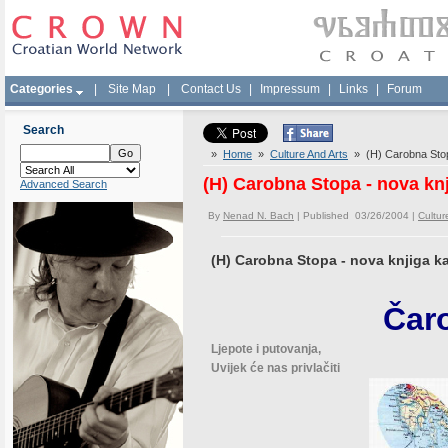
Categories
|
Site Map
|
Contact Us
|
Impressum
|
Links
|
Forum
Search
»
Home
»
Culture And Arts
» (H) Carobna Stopa
(H) Carobna Stopa - nova kn
Advanced Search
By
Nenad N. Bach
| Published 03/26/2004 |
Cultur
(H) Carobna Stopa - nova knjiga k
Čar
Ljepote i putovanja,
Uvijek će nas privlačiti