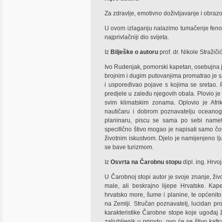
Za zdravlje, emotivno doživljavanje i obra
U ovom izlaganju nalazimo tumačenje fenom
najprivlačniji dio svijeta.
Iz
Bilješke o autoru
prof. dr. Nikole Stražiči
Ivo Rudenjak, pomorski kapetan, osebujna je 
brojnim i dugim putovanjima promatrao je 
i uspoređivao pojave s kojima se sretao. P
predjele u zaleđu njegovih obala. Plovio 
svim klimatskim zonama. Oplovio je Afrik
nautičaru i dobrom poznavatelju oceanogra
planinaru, piscu se sama po sebi namet
specifično štivo mogao je napisati samo čo
životnim iskustvom. Djelo je namijenjeno lju
se bave turizmom.
Iz
Osvrta na Čarobnu stopu
dipl. ing. Hrvo
U Čarobnoj stopi autor je svoje znanje, živo
male, ali beskrajno lijepe Hrvatske. Kap
hrvatsko more, šume i planine, te općenito 
na Zemlji. Stručan poznavatelj, lucidan pro
karakteristike Čarobne stope koje ugođaj 
zaljubljenik u prirodu, ovo će se štivo kat