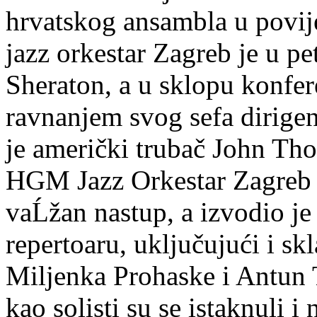
hrvatskog ansambla u povij
jazz orkestar Zagreb je u p
Sheraton, a u sklopu konfer
ravnanjem svog sefa dirigent
je američki trubač John Th
HGM Jazz Orkestar Zagreb j
vaĹžan nastup, a izvodio je
repertoaru, uključujući i sk
Miljenka Prohaske i Antun
kao solisti su se istaknuli i