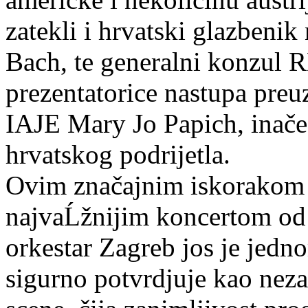
zatekli i hrvatski glazben
Bach, te generalni konzul R
prezentatorice nastupa preu
IAJE Mary Jo Papich, inače
hrvatskog podrijetla.
Ovim značajnim iskorakom 
najvaĹžnijim koncertom od
orkestar Zagreb jos je jedn
sigurno potvrdjuje kao nez