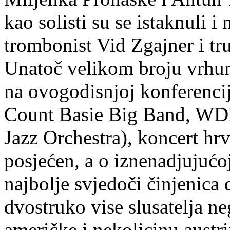
kao solisti su se istaknuli i
trombonist Vid Zgajner i t
Unatoč velikom broju vrhun
na ovogodisnjoj konferencij
Count Basie Big Band, WD
Jazz Orchestra), koncert hrv
posjećen, a o iznenadjujućo
najbolje svjedoči činjenica 
dvostruko vise slusatelja n
američke i nekolicinu austri