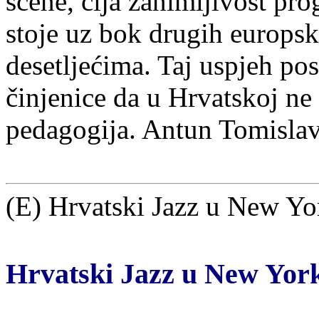
scene, čija zanimljivost pro
stoje uz bok drugih europski
desetljećima. Taj uspjeh post
činjenice da u Hrvatskoj ne 
pedagogija. Antun Tomisla
(E) Hrvatski Jazz u New Yo
Hrvatski Jazz u New Yor