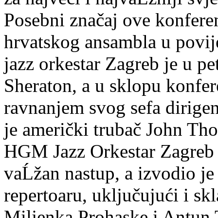
Posebni značaj ove konferen
hrvatskog ansambla u povij
jazz orkestar Zagreb je u p
Sheraton, a u sklopu konfer
ravnanjem svog sefa dirigent
je američki trubač John Th
HGM Jazz Orkestar Zagreb j
vaĹžan nastup, a izvodio je
repertoaru, uključujući i sk
Miljenka Prohaske i Antun