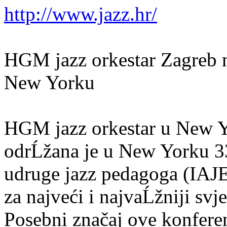
http://www.jazz.hr/
HGM jazz orkestar Zagreb n
New Yorku
HGM jazz orkestar u New Yo
odrĹžana je u New Yorku 3
udruge jazz pedagoga (IAJE)
za najveći i najvaĹžniji svj
Posebni značaj ove konferen