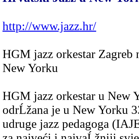
http://www.jazz.hr/
HGM jazz orkestar Zagreb n
New Yorku
HGM jazz orkestar u New Yo
odrĹžana je u New Yorku 3
udruge jazz pedagoga (IAJE)
za najveći i najvaĹžniji svj