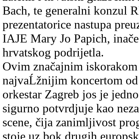
Bach, te generalni konzul R
prezentatorice nastupa preu
IAJE Mary Jo Papich, inače
hrvatskog podrijetla.
Ovim značajnim iskorakom 
najvaĹžnijim koncertom od
orkestar Zagreb jos je jedn
sigurno potvrdjuje kao nez
scene, čija zanimljivost pro
stoje uz bok drugih europski