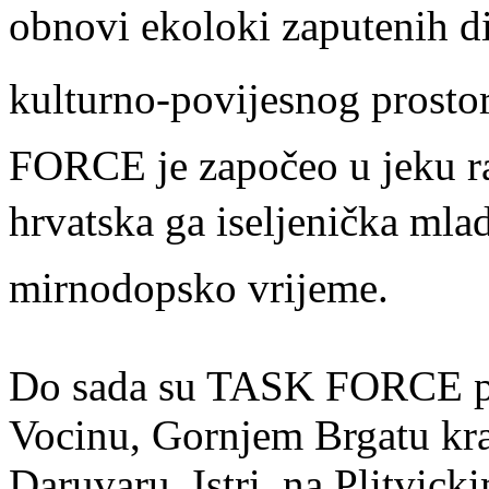
obnovi ekoloki zaputenih 
kulturno-povijesnog prostor
FORCE je započeo u jeku ra
hrvatska ga iseljenička mlade
mirnodopsko vrijeme.
Do sada su TASK FORCE pro
Vocinu, Gornjem Brgatu kra
Daruvaru, Istri, na Plitvic