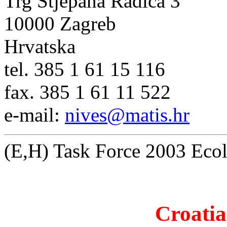
Trg Stjepana Radića 3
10000 Zagreb
Hrvatska
tel. 385 1 61 15 116
fax. 385 1 61 11 522
e-mail:
nives@matis.hr
(E,H) Task Force 2003 Ecol
Croati