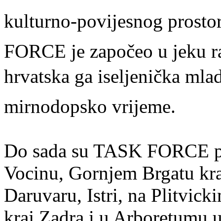
kulturno-povijesnog prostor
FORCE je započeo u jeku ra
hrvatska ga iseljenička mlade
mirnodopsko vrijeme.
Do sada su TASK FORCE pro
Vocinu, Gornjem Brgatu kra
Daruvaru, Istri, na Plitvic
kraj Zadra i u Arboretumu 