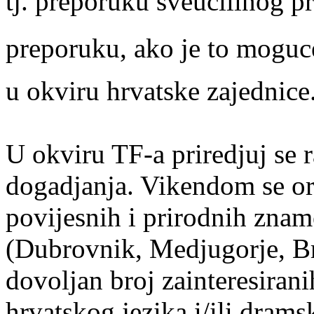
tj. preporuku sveucilinog pr
preporuku, ako je to moguce,
u okviru hrvatske zajednice
U okviru TF-a priredjuj se r
dogadjanja. Vikendom se org
povijesnih i prirodnih znam
(Dubrovnik, Medjugorje, Bra
dovoljan broj zainteresiranih
hrvatskog jezika i/ili drams