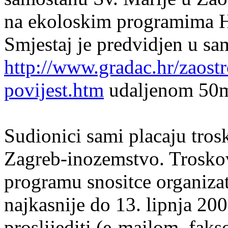
na ekoloskim programima H
Smjestaj je predvidjen u 
http://www.gradac.hr/zaostr
povijest.htm
udaljenom 50m
Sudionici sami placaju tros
Zagreb-inozemstvo. Trosko
programu snositce organizat
najkasnije do 13. lipnja 20
proslijediti (e-mailom, faks