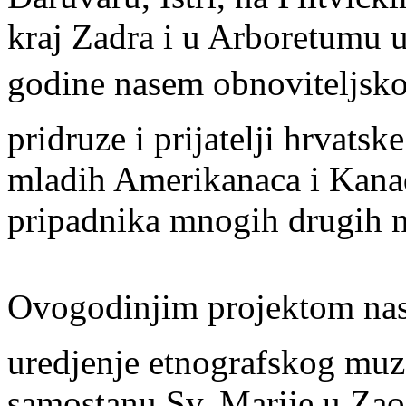
kraj Zadra i u Arboretumu 
godine nasem obnoviteljs
pridruze i prijatelji hrvatsk
mladih Amerikanaca i Kana
pripadnika mnogih drugih n
Ovogodinjim projektom na
uredjenje etnografskog muze
samostanu Sv. Marije u Zaos