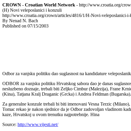
CROWN - Croatian World Network
- http://www.croatia.org/cro
(H) Novi veleposlanici i konzuli
http://www.croatia.org/crown/articles/4816/1/H-Novi-veleposlanici-i-
By Nenad N. Bach
Published on 07/15/2003
Odbor za vanjsku politiku dao suglasnost na kandidature veleposlani
ODBOR za vanjsku politiku Hrvatskog sabora dao je danas suglasnost n
nesluzbeno doznaje, trebali biti Zeljko Cimbur (Malezija), Frane Kr
(Kina), Tatjana Kralj Draganic (Grcka) i Andrea Feldman (Bugarska)
Za generalne konzule trebali bi biti imenovani Vesna Terzic (Mila
Tomac rekao je nakon sjednice da je Odbor zadovoljan vladinom kadro
kaze, Hrvatskoj u ovom trenutku najpotrebnije. Hina
Source:
http://www.vijesti.net/