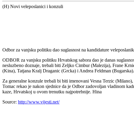
(H) Novi veleposlanici i konzuli
Odbor za vanjsku politiku dao suglasnost na kandidature veleposlani
ODBOR za vanjsku politiku Hrvatskog sabora dao je danas suglasnost n
nesluzbeno doznaje, trebali biti Zeljko Cimbur (Malezija), Frane Kr
(Kina), Tatjana Kralj Draganic (Grcka) i Andrea Feldman (Bugarska)
Za generalne konzule trebali bi biti imenovani Vesna Terzic (Mila
Tomac rekao je nakon sjednice da je Odbor zadovoljan vladinom kadro
kaze, Hrvatskoj u ovom trenutku najpotrebnije. Hina
Source:
http://www.vijesti.net/