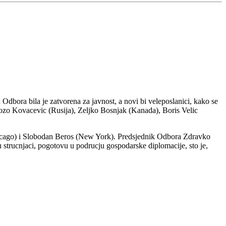
dbora bila je zatvorena za javnost, a novi bi veleposlanici, kako se
Bozo Kovacevic (Rusija), Zeljko Bosnjak (Kanada), Boris Velic
hicago) i Slobodan Beros (New York). Predsjednik Odbora Zdravko
strucnjaci, pogotovu u podrucju gospodarske diplomacije, sto je,