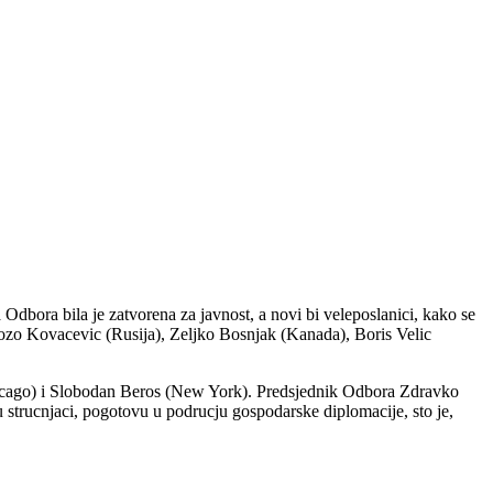
dbora bila je zatvorena za javnost, a novi bi veleposlanici, kako se
Bozo Kovacevic (Rusija), Zeljko Bosnjak (Kanada), Boris Velic
hicago) i Slobodan Beros (New York). Predsjednik Odbora Zdravko
strucnjaci, pogotovu u podrucju gospodarske diplomacije, sto je,