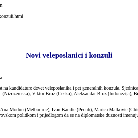
wn
konzuli.html
Novi veleposlanici i konzuli
ka
a kandidature devet veleposlanika i pet generalnih konzula. Sjednica O
nic (Nizozemska), Viktor Broz (Ceska), Aleksandar Broz (Indonezija), 
.
no), Ana Modun (Melbourne), Ivan Bandic (Pecuh), Marica Matkovic (C
vskom politikom i prijedlogom da se na diplomatske duznosti imenuju 