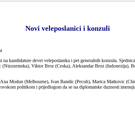
Novi veleposlanici i konzuli
ka
a kandidature devet veleposlanika i pet generalnih konzula. Sjednica O
nic (Nizozemska), Viktor Broz (Ceska), Aleksandar Broz (Indonezija), 
.
no), Ana Modun (Melbourne), Ivan Bandic (Pecuh), Marica Matkovic (C
vskom politikom i prijedlogom da se na diplomatske duznosti imenuju 