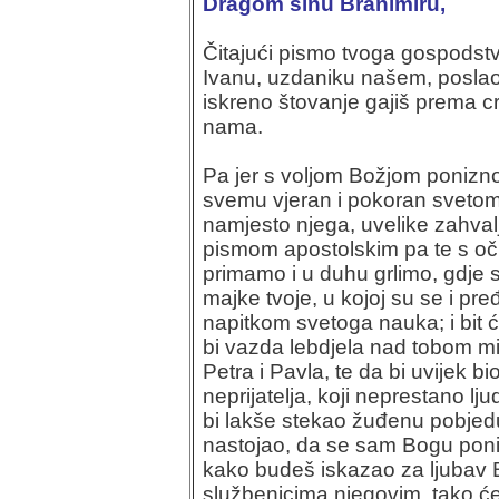
Dragom sinu Branimiru,
Čitajući pismo tvoga gospodst
Ivanu, uzdaniku našem, poslao,
iskreno štovanje gajiš prema cr
nama.
Pa jer s voljom Božjom ponizno i
svemu vjeran i pokoran svetom 
namjesto njega, uvelike zahva
pismom apostolskim pa te s oči
primamo i u duhu grlimo, gdje s
majke tvoje, u kojoj su se i pređi
napitkom svetoga nauka; i bit 
bi vazda lebdjela nad tobom mil
Petra i Pavla, te da bi uvijek bio 
neprijatelja, koji neprestano lj
bi lakše stekao žuđenu pobjedu
nastojao, da se sam Bogu poniz
kako budeš iskazao za ljubav 
službenicima njegovim, tako će