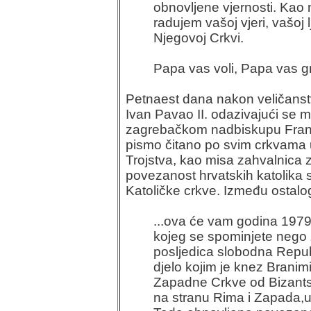
obnovljene vjernosti. Kao 
radujem vašoj vjeri, vašoj l
Njegovoj Crkvi.
Papa vas voli, Papa vas gr
Petnaest dana nakon veličanstv
Ivan Pavao II. odazivajući se 
zagrebačkom nadbiskupu Franji K
pismo čitano po svim crkvama u
Trojstva, kao misa zahvalnica za
povezanost hrvatskih katolika 
Katoličke crkve. Između ostalog
...ova će vam godina 1979
kojeg se spominjete nego z
posljedica slobodna Repu
djelo kojim je knez Branim
Zapadne Crkve od Bizant
na stranu Rima i Zapada,uč