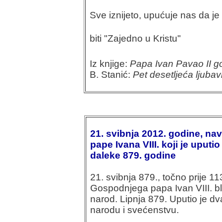
Sve iznijeto, upućuje nas da j
biti "Zajedno u Kristu"
Iz knjige:
Papa Ivan Pavao II g
B. Stanić:
Pet desetljeća ljubavi
21. svibnja 2012. godine, na
pape Ivana VIII. koji je uput
daleke 879. godine
21. svibnja 879., točno prije 
Gospodnjega papa Ivan VIII. bl
narod. Lipnja 879. Uputio je d
narodu i svećenstvu.