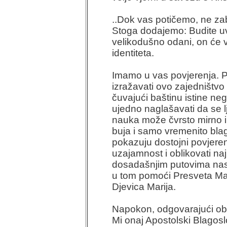
..Dok vas potičemo, ne za
Stoga dodajemo: Budite uv
velikodušno odani, on će 
identiteta.
Imamo u vas povjerenja. P
izražavati ovo zajedništvo
čuvajući baštinu istine neg
ujedno naglašavati da se 
nauka može čvrsto mirno i 
buja i samo vremenito blago
pokazuju dostojni povjerenj
uzajamnost i oblikovati naj
dosadašnjim putovima nasl
u tom pomoći Presveta Maj
Djevica Marija.
Napokon, odgovarajući obn
Mi onaj Apostolski Blagosl