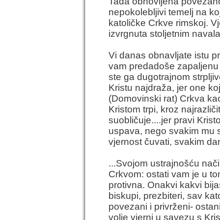
Tada obnovljena povezano
nepokolebljivi temelj na k
katoličke Crkve rimskoj. Vj
izvrgnuta stoljetnim navala
Vi danas obnavljate istu pri
vam predadoše zapaljenu z
ste ga dugotrajnom strplji
Kristu najdraža, jer one k
(Domovinski rat) Crkva kao
Kristom trpi, kroz najrazliči
suobličuje....jer pravi Kri
uspava, nego svakim mu s
vjernost čuvati, svakim da
...Svojom ustrajnošću način
Crkvom: ostati vam je u t
protivna. Onakvi kakvi bija
biskupi, prezbiteri, sav ka
povezani i privrženi- ostan
volje vjerni u savezu s Kris