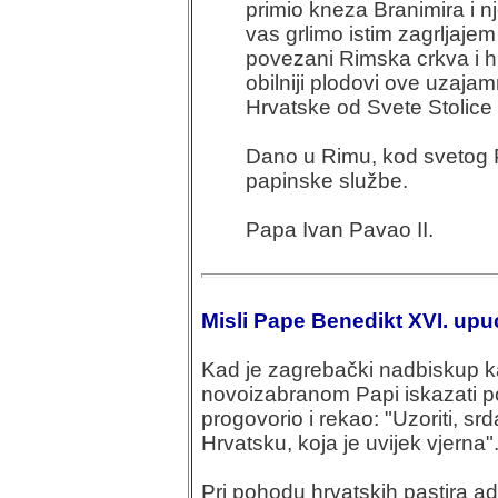
primio kneza Branimira i n
vas grlimo istim zagrljajem 
povezani Rimska crkva i h
obilniji plodovi ove uzajam
Hrvatske od Svete Stolice 
Dano u Rimu, kod svetog P
papinske službe.
Papa Ivan Pavao II.
Misli Pape Benedikt XVI. up
Kad je zagrebački nadbiskup ka
novoizabranom Papi iskazati po
progovorio i rekao: "Uzoriti, s
Hrvatsku, koja je uvijek vjerna"
Pri pohodu hrvatskih pastira a