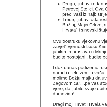
Drugo, ljubav i odano
Petrovoj Stolici. Ova 
preci vaši iz najbistri
Treće, ljubav, odanos
Božjoj, Majci Crkve, a
Hrvata" i sinovski štuj
Ovu trostruku vjekovnu vjer
zavjet" vjernosti Isusu Kri
jubilarnih proslava u Mariji 
budite postojani , budite 
I dok danas podižemo ruku
narod i cijelu zemlju vaš
molimo Božju majku da uvij
Zagovornica".. .pa vas st
vjere, da ljubite svoje obit
domovinu!
Dragi moji Hrvati! Hvala 