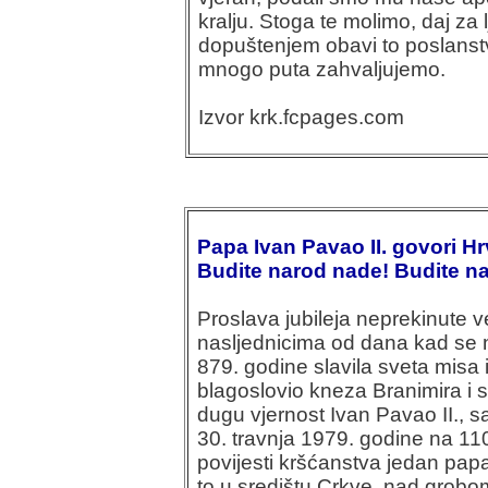
kralju. Stoga te molimo, daj za
dopuštenjem obavi to poslanstv
mnogo puta zahvaljujemo.
Izvor krk.fcpages.com
Papa Ivan Pavao II. govori H
Budite narod nade! Budite na
Proslava jubileja neprekinute 
nasljednicima od dana kad se 
879. godine slavila sveta misa 
blagoslovio kneza Branimira i s
dugu vjernost Ivan Pavao II., sa
30. travnja 1979. godine na 110
povijesti kršćanstva jedan papa
to u središtu Crkve, nad grobom