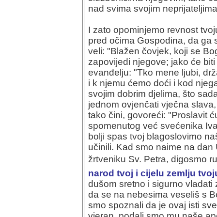
nad svima svojim neprijateljima
I zato opominjemo revnost tvoj
pred očima Gospodina, da ga se 
veli: "Blažen čovjek, koji se B
zapovijedi njegove; jako će bit
evanđelju: "Tko mene ljubi, držat
i k njemu ćemo doći i kod njega
svojim dobrim djelima, što sada
jednom ovjenčati vječna slava,
tako čini, govoreći: "Proslavit
spomenutog već svećenika Ivan
bolji spas tvoj blagoslovimo na
učinili. Kad smo naime na dan
žrtveniku Sv. Petra, digosmo ru
narod tvoj i cijelu zemlju tvoj
dušom sretno i sigurno vladati
da se na nebesima veseliš s B
smo spoznali da je ovaj isti sv
vjeran, podali smo mu naše a