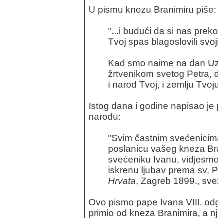
U pismu knezu Branimiru piše:
"...i budući da si nas prek
Tvoj spas blagoslovili svoj
Kad smo naime na dan Uz
žrtvenikom svetog Petra, 
i narod Tvoj, i zemlju Tvo
Istog dana i godine napisao je
narodu:
"Svim častnim svećenicima
poslanicu vašeg kneza Br
svećeniku Ivanu, vidjesmo
iskrenu ljubav prema sv. P
Hrvata
, Zagreb 1899., svez
Ovo pismo pape Ivana VIII. odg
primio od kneza Branimira, a n