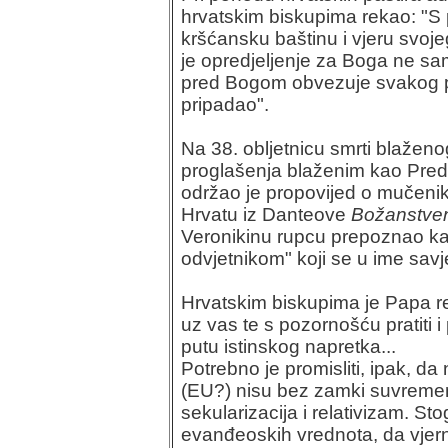
hrvatskim biskupima rekao: "S 
kršćansku baštinu i vjeru svoje
je opredjeljenje za Boga ne sam
pred Bogom obvezuje svakog p
pripadao".
Na 38. obljetnicu smrti blažen
proglašenja blaženim kao Pred
održao je propovijed o mučeni
Hrvatu iz Danteove
Božanstve
Veronikinu rupcu prepoznao kar
odvjetnikom" koji se u ime savje
Hrvatskim biskupima je Papa re
uz vas te s pozornošću pratiti 
putu istinskog napretka...
Potrebno je promisliti, ipak, da 
(EU?) nisu bez zamki suvremeni
sekularizacija i relativizam. S
evanđeoskih vrednota, da vjerni