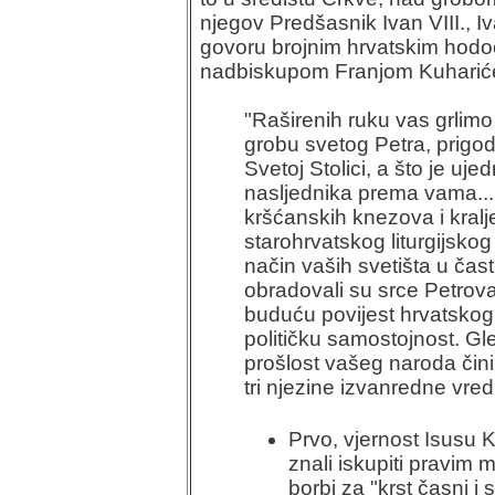
njegov Predšasnik Ivan VIII., I
govoru brojnim hrvatskim hod
nadbiskupom Franjom Kuharić
"Raširenih ruku vas grlimo
grobu svetog Petra, prigod
Svetoj Stolici, a što je uj
nasljednika prema vama...
kršćanskih knezova i kralj
starohrvatskog liturgijskog
način vaših svetišta u čas
obradovali su srce Petrova
buduću povijest hrvatskog 
političku samostojnost. Gl
prošlost vašeg naroda čin
tri njezine izvanredne vred
Prvo, vjernost Isusu K
znali iskupiti pravim
borbi za "krst časni i