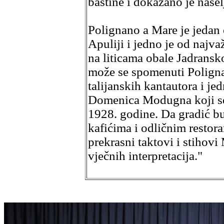
baštine i dokazano je nasel
Polignano a Mare je jedan 
Apuliji i jedno je od najva
na liticama obale Jadransk
može se spomenuti Poligna
talijanskih kantautora i je
Domenica Modugna koji se 
1928. godine. Da gradić bu
kafićima i odličnim resto
prekrasni taktovi i stiho
vječnih interpretacija."