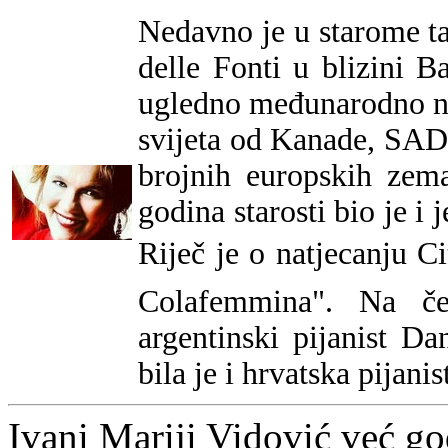
Nedavno je u starome t
delle Fonti u blizini B
ugledno međunarodno nat
svijeta od Kanade, SAD
brojnih europskih zem
godina starosti bio je i 
Riječ je o natjecanju C
Colafemmina". Na čel
argentinski pijanist Dan
bila je i hrvatska pijani
Ivani Mariji Vidović već 