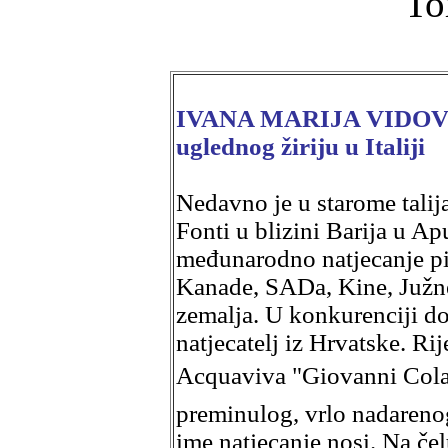
To
IVANA MARIJA VIDOVIĆ h
uglednog žiriju u Italiji
Nedavno je u starome tali
Fonti u blizini Barija u Ap
međunarodno natjecanje pija
Kanade, SADa, Kine, Južne
zemalja. U konkurenciji do 
natjecatelj iz Hrvatske. Rij
Acquaviva "Giovanni Cola
preminulog, vrlo nadarenog
ime natjecanje nosi. Na čel