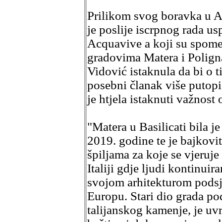
Prilikom svog boravka u Apu
je poslije iscrpnog rada usp
Acquavive a koji su spomen
gradovima Matera i Poligna
Vidović istaknula da bi o t
posebni članak više putop
je htjela istaknuti važnost
"Matera u Basilicati bila j
2019. godine te je bajkovit
špiljama za koje se vjeruj
Italiji gdje ljudi kontinui
svojom arhitekturom podsje
Europu. Stari dio grada p
talijanskog kamenje, je u