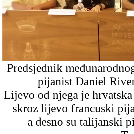
Predsjednik međunarodnog ž
pijanist Daniel River
Lijevo od njega je hrvatska
skroz lijevo francuski pij
a desno su talijanski p