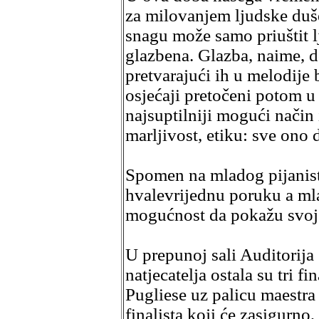
za milovanjem ljudske duš
snagu može samo priuštit l
glazbena. Glazba, naime, d
pretvarajući ih u melodije 
osjećaji pretočeni potom u
najsuptilniji mogući način 
marljivost, etiku: sve ono
Spomen na mladog pijanist
hvalevrijednu poruku a mla
mogućnost da pokažu svoje
U prepunoj sali Auditorij
natjecatelja ostala su tri f
Pugliese uz palicu maestra 
finalista koji će zasigurno,