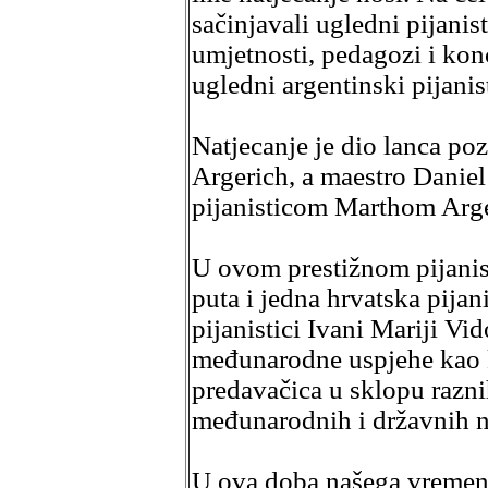
sačinjavali ugledni pijanist
umjetnosti, pedagozi i kon
ugledni argentinski pijanis
Natjecanje je dio lanca poz
Argerich, a maestro Daniel
pijanisticom Marthom Arger
U ovom prestižnom pijanist
puta i jedna hrvatska pijan
pijanistici Ivani Mariji V
međunarodne uspjehe kao k
predavačica u sklopu raznih
međunarodnih i državnih n
U ova doba našega vremen