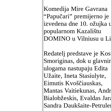
Komedija Mire Gavrana
“Papučari” premijerno je
izvedena dne 10. ožujka 
popularnom Kazalištu
DOMINO u Vilniusu u Lit
Redatelj predstave je Kos
Smoriginas, dok u glavni
ulogama nastupaju Edita
Užaite, Ineta Stasiulyte,
Eimutis Kvoščiauskas,
Mantas Vaitiekunas, Andr
Bialobžeskis, Evaldas Jar
Sandra Daukšaite-Petrule