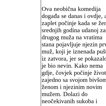
Ova neobična komedija
događa se danas i ovdje, 
zaplet počinje kada se že
srednjih godina udanoj za
drugog muža na vratima
stana pojavljuje njezin pr
muž, koji je iznenada puš
iz zatvora, jer se pokazal
je bio nevin. Kako nema
gdje, čovjek počinje život
zajedno sa svojom bivšo
ženom i njezinim novim
mužem. Dolazi do
neočekivanih sukoba i