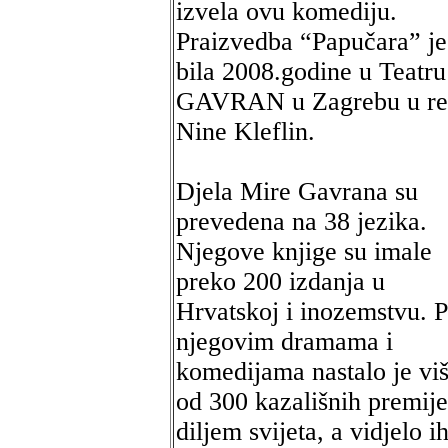
izvela ovu komediju.
Praizvedba “Papučara” je
bila 2008.godine u Teatru
GAVRAN u Zagrebu u rež
Nine Kleflin.
Djela Mire Gavrana su
prevedena na 38 jezika.
Njegove knjige su imale
preko 200 izdanja u
Hrvatskoj i inozemstvu. 
njegovim dramama i
komedijama nastalo je vi
od 300 kazališnih premije
diljem svijeta, a vidjelo ih