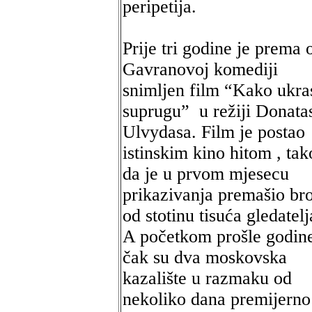
peripetija.
Prije tri godine je prema 
Gavranovoj komediji
snimljen film “Kako ukras
suprugu” u režiji Donata
Ulvydasa. Film je postao
istinskim kino hitom , tak
da je u prvom mjesecu
prikazivanja premašio br
od stotinu tisuća gledatelj
A početkom prošle godin
čak su dva moskovska
kazalište u razmaku od
nekoliko dana premijerno