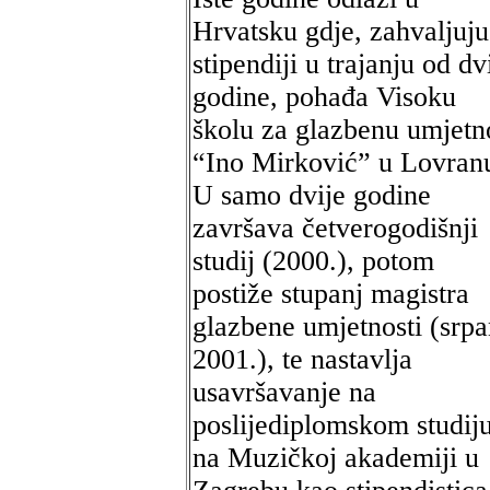
Hrvatsku gdje, zahvaljuju
stipendiji u trajanju od dv
godine, pohađa Visoku
školu za glazbenu umjetn
“Ino Mirković” u Lovran
U samo dvije godine
završava četverogodišnji
studij (2000.), potom
postiže stupanj magistra
glazbene umjetnosti (srpa
2001.), te nastavlja
usavršavanje na
poslijediplomskom studij
na Muzičkoj akademiji u