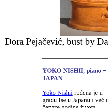
Dora Pejačević, bust by D
YOKO NISHII, piano－
JAPAN
Yoko Nishii
rođena je u
gradu Ise u Japanu i već 
četvrte godine života