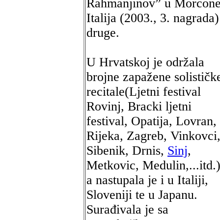
Rahmanjinov” u Morcone
Italija (2003., 3. nagrada)
druge.
U Hrvatskoj je održala
brojne zapažene solističk
recitale(Ljetni festival
Rovinj, Bracki ljetni
festival, Opatija, Lovran,
Rijeka, Zagreb, Vinkovci
Sibenik, Drnis,
Sinj
,
Metkovic, Medulin,...itd.)
a nastupala je i u Italiji,
Sloveniji te u Japanu.
Surađivala je sa