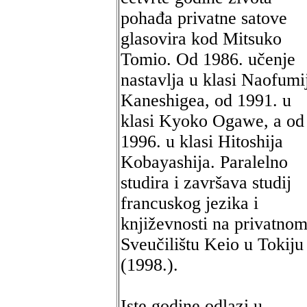
pohađa privatne satove
glasovira kod Mitsuko
Tomio. Od 1986. učenje
nastavlja u klasi Naofumi
Kaneshigea, od 1991. u
klasi Kyoko Ogawe, a od
1996. u klasi Hitoshija
Kobayashija. Paralelno
studira i završava studij
francuskog jezika i
književnosti na privatno
Sveučilištu Keio u Tokiju
(1998.).
Iste godine odlazi u