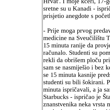
Hrvat'. I moje kćeri, 17-
sretne su u Kanadi - ispri
prisjetio anegdote s poče
- Prije moga prvog preda
medicine na Sveučilištu 
15 minuta ranije da provj
računalo. Studenti su pomi
rekli da obrišem ploču pri
sam se nasmiješio i bez 
se 15 minuta kasnije pred
studenti su bili šokirani.
minuta ispričavali, a ja 
Starbucks - ispričao je Št
znanstvenika neka vrsta