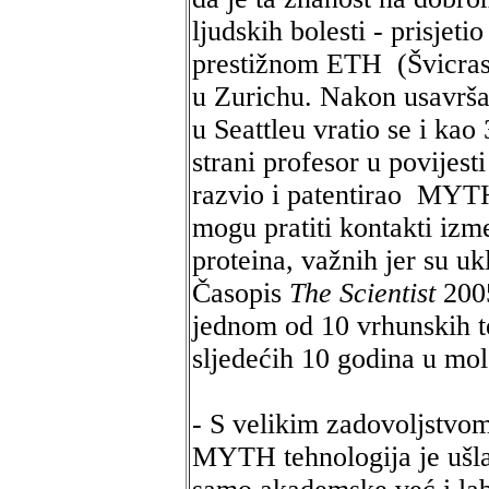
ljudskih bolesti - prisjeti
prestižnom ETH (Švicraski
u Zurichu. Nakon usavrša
u Seattleu vratio se i ka
strani profesor u povijest
razvio i patentirao MYTH
mogu pratiti kontakti iz
proteina, važnih jer su uk
Časopis
The Scientist
2005
jednom od 10 vrhunskih te
sljedećih 10 godina u mol
- S velikim zadovoljstvom
MYTH tehnologija je ušla 