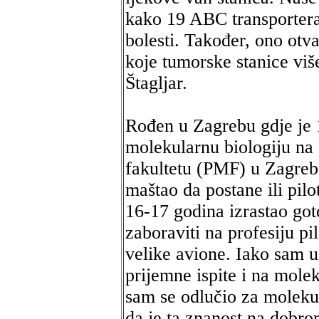
kako 19 ABC transportera
bolesti. Također, ono otv
koje tumorske stanice viš
Štagljar.
Rođen u Zagrebu gdje je 
molekularnu biologiju n
fakultetu (PMF) u Zagrebu,
maštao da postane ili pilo
16-17 godina izrastao go
zaboraviti na profesiju pil
velike avione. Iako sam 
prijemne ispite i na molek
sam se odlučio za moleku
da je ta znanost na dobro