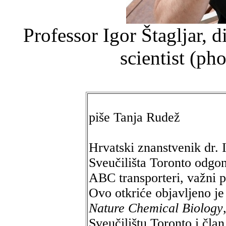
Professor Igor Štagljar, 
scientist (p
piše Tanja Rudež
Hrvatski znanstvenik dr. I
Sveučilišta Toronto odgon
ABC transporteri, važni p
Ovo otkriće objavljeno j
Nature Chemical Biology
Sveučilištu Toronto i čl