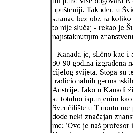
mi puno više odgovara Ka
opušteniji. Također, u Švic
stranac bez obzira koliko
to nije slučaj - rekao je Š
najistaknutijim znanstve
- Kanada je, slično kao i
80-90 godina izgrađena na
cijelog svijeta. Stoga su 
tradicionalnih germanski
Austrije. Iako u Kanadi 
se totalno ispunjenim kao
Sveučilište u Torontu me 
dođe neki značajan znanst
me: 'Ovo je naš profesor 