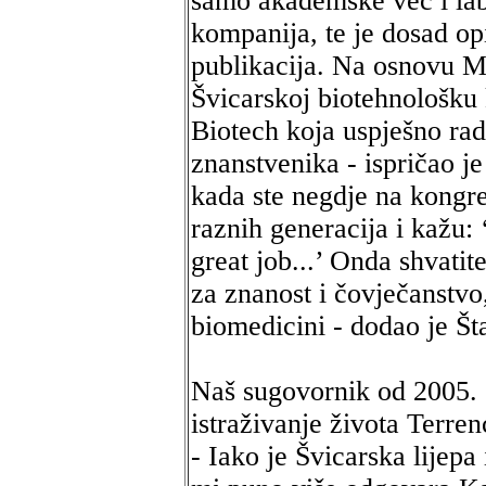
samo akademske već i lab
kompanija, te je dosad op
publikacija. Na osnovu 
Švicarskoj biotehnološk
Biotech koja uspješno rad
znanstvenika - ispričao je
kada ste negdje na kongr
raznih generacija i kažu
great job...’ Onda shvatit
za znanost i čovječanstvo,
biomedicini - dodao je Šta
Naš sugovornik od 2005. 
istraživanje života Terre
- Iako je Švicarska lijepa