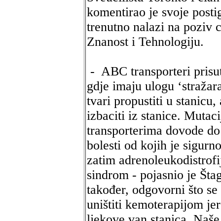
komentirao je svoje postig
trenutno nalazi na poziv 
Znanost i Tehnologiju.
- ABC transporteri prisu
gdje imaju ulogu ‘stražar
tvari propustiti u stanicu,
izbaciti iz stanice. Muta
transporterima dovode do 
bolesti od kojih je sigurno
zatim adrenoleukodistrofi
sindrom - pojasnio je Štag
također, odgovorni što s
uništiti kemoterapijom j
ljekove van stanica. Naše