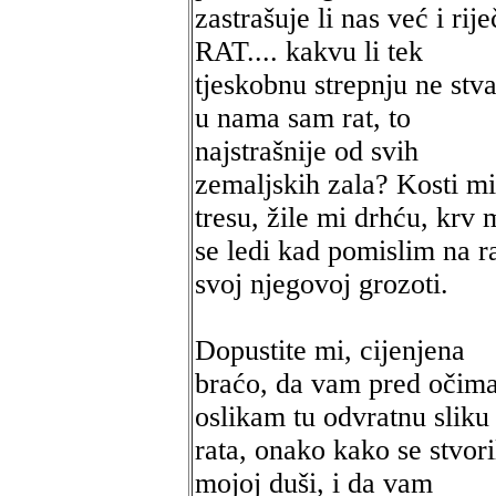
zastrašuje li nas već i rije
RAT.... kakvu li tek
tjeskobnu strepnju ne stv
u nama sam rat, to
najstrašnije od svih
zemaljskih zala? Kosti mi
tresu, žile mi drhću, krv 
se ledi kad pomislim na r
svoj njegovoj grozoti.
Dopustite mi, cijenjena
braćo, da vam pred očim
oslikam tu odvratnu sliku
rata, onako kako se stvori
mojoj duši, i da vam