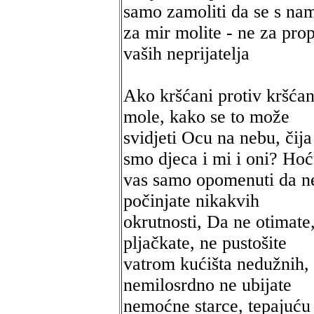
samo zamoliti da se s na
za mir molite - ne za prop
vaših neprijatelja
Ako kršćani protiv kršća
mole, kako se to može
svidjeti Ocu na nebu, čija
smo djeca i mi i oni? Ho
vas samo opomenuti da n
počinjate nikakvih
okrutnosti, Da ne otimate
pljačkate, ne pustošite
vatrom kućišta nedužnih,
nemilosrdno ne ubijate
nemoćne starce, tepajuću