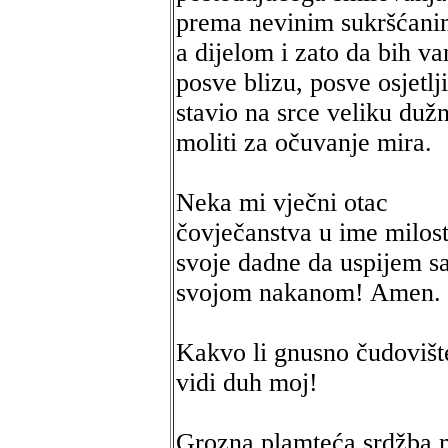
prema nevinim sukršćani
a dijelom i zato da bih v
posve blizu, posve osjetlj
stavio na srce veliku duž
moliti za očuvanje mira.
Neka mi vječni otac
čovječanstva u ime milost
svoje dadne da uspijem s
svojom nakanom! Amen.
Kakvo li gnusno čudovišt
vidi duh moj!
Grozna plamteća srdžba