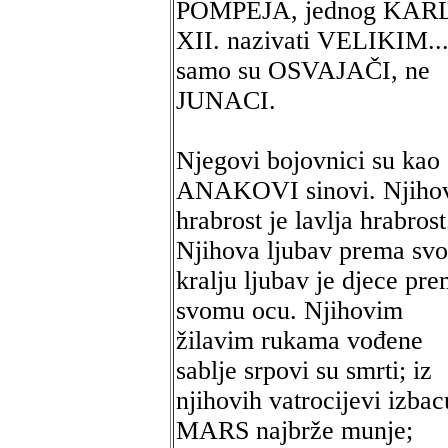
POMPEJA, jednog KAR
XII. nazivati VELIKIM..
samo su OSVAJAČI, ne
JUNACI.
Njegovi bojovnici su kao
ANAKOVI sinovi. Njiho
hrabrost je lavlja hrabrost
Njihova ljubav prema sv
kralju ljubav je djece pr
svomu ocu. Njihovim
žilavim rukama vođene
sablje srpovi su smrti; iz
njihovih vatrocijevi izbac
MARS najbrže munje;