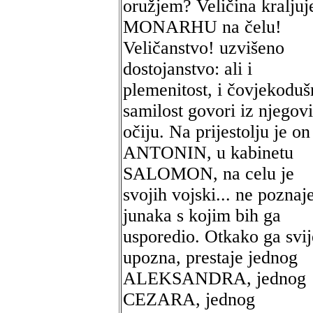
oružjem? Veličina kraljuj
MONARHU na čelu!
Veličanstvo! uzvišeno
dostojanstvo: ali i
plemenitost, i čovjekoduš
samilost govori iz njegov
očiju. Na prijestolju je on
ANTONIN, u kabinetu
SALOMON, na celu je
svojih vojski... ne pozna
junaka s kojim bih ga
usporedio. Otkako ga svij
upozna, prestaje jednog
ALEKSANDRA, jednog
CEZARA, jednog