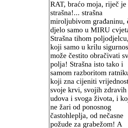
RAT, braćo moja, riječ je
strašna!... strašna
miroljubivom građaninu, 
djelo samo u MIRU cvjeta
Strašna tihom poljodjelcu
koji samo u krilu sigurnos
može čestito obračivati s
polja! Strašna isto tako i
samom razboritom ratnik
koji zna cijeniti vrijednos
svoje krvi, svojih zdravih
udova i svoga života, i ko
ne žari od ponosnog
častohleplja, od nečasne
požude za grabežom! A