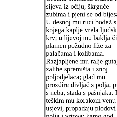
sijeva iz očiju; škrguće
zubima i pjeni se od bijes
U desnoj mu ruci bodež s
kojega kaplje vrela ljuds
krv; u lijevoj mu baklja či
plamen požudno liže za
palačama i kolibama.
Razjapljene mu ralje guta
zalihe spremišta i znoj
poljodjelaca; glad mu
prozdire divljač s polja, p
s neba, stada s pašnjaka.
teškim mu korakom venu
usjevi, propadaju plodovi
polja i vrtova; kamo god