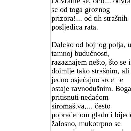
Odvratite se, oči!... odvra
se od toga groznog
prizora!... od tih strašnih
posljedica rata.
Daleko od bojnog polja, 
tamnoj budućnosti,
razaznajem nešto, što se i
doimlje tako strašnim, ali
jedno osjećajno srce ne
ostaje ravnodušnim. Bogal
pritisnuti nedaćom
siromaštva,... često
popraćenom glađu i bije
žalosno, mukotrpno se