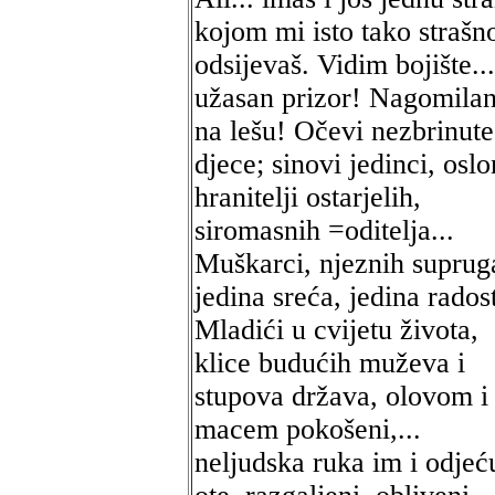
kojom mi isto tako strašn
odsijevaš. Vidim bojište...
užasan prizor! Nagomilan
na lešu! Očevi nezbrinute
djece; sinovi jedinci, oslo
hranitelji ostarjelih,
siromasnih =oditelja...
Muškarci, njeznih suprug
jedina sreća, jedina radost
Mladići u cvijetu života,
klice budućih muževa i
stupova država, olovom i
macem pokošeni,...
neljudska ruka im i odjeć