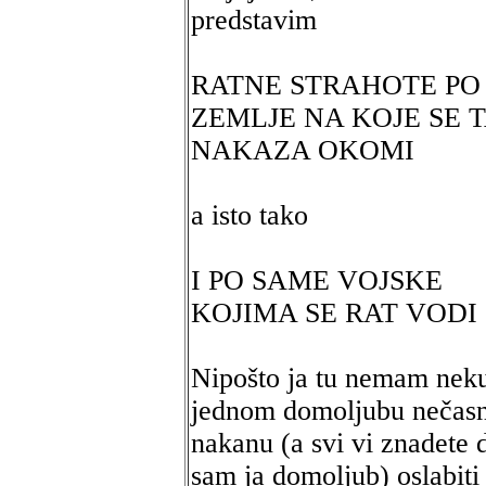
predstavim
RATNE STRAHOTE PO
ZEMLJE NA KOJE SE 
NAKAZA OKOMI
a isto tako
I PO SAME VOJSKE
KOJIMA SE RAT VODI
Nipošto ja tu nemam nek
jednom domoljubu nečas
nakanu (a svi vi znadete 
sam ja domoljub) oslabiti