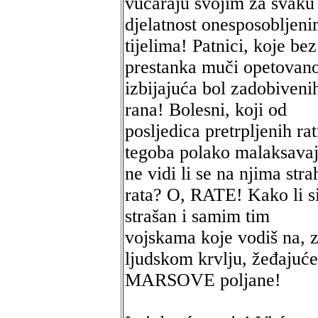
vucaraju svojim za svaku
djelatnost onesposobljen
tijelima! Patnici, koje bez
prestanka muči opetovan
izbijajuća bol zadobiveni
rana! Bolesni, koji od
posljedica pretrpljenih ra
tegoba polako malaksavaj
ne vidi li se na njima stra
rata? O, RATE! Kako li s
strašan i samim tim
vojskama koje vodiš na, 
ljudskom krvlju, žeđajuće
MARSOVE poljane!