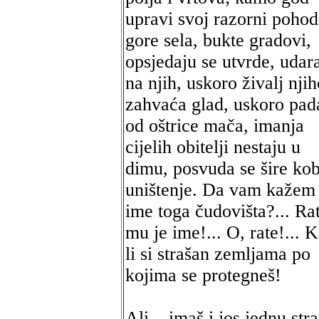
upravi svoj razorni pohod
gore sela, bukte gradovi,
opsjedaju se utvrde, udar
na njih, uskoro živalj nji
zahvaća glad, uskoro pad
od oštrice mača, imanja
cijelih obitelji nestaju u
dimu, posvuda se šire kob
uništenje. Da vam kažem
ime toga čudovišta?... Ra
mu je ime!... O, rate!... 
li si strašan zemljama po
kojima se protegneš!
Ali... imaš i jos jednu str