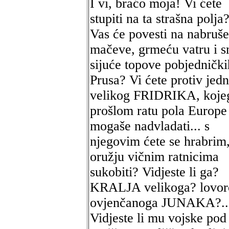
I vi, braćo moja! Vi ćete
stupiti na ta strašna polja
Vas će povesti na nabruš
mačeve, grmeću vatru i s
sijuće topove pobjednički
Prusa? Vi ćete protiv jed
velikog FRIDRIKA, koje
prošlom ratu pola Europe
mogaše nadvladati... s
njegovim ćete se hrabrim
oružju vičnim ratnicima
sukobiti? Vidjeste li ga?
KRALJA velikoga? lovo
ovjenčanoga JUNAKA?..
Vidjeste li mu vojske pod