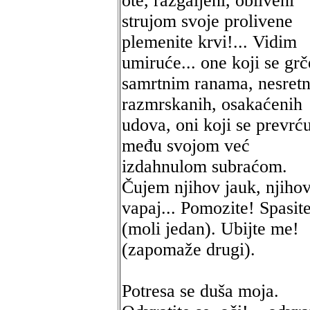
ote, razgaljeni, obliveni
strujom svoje prolivene
plemenite krvi!... Vidim
umiruće... one koji se grč
samrtnim ranama, nesretn
razmrskanih, osakaćenih
udova, oni koji se prevrć
među svojom već
izdahnulom subraćom.
Čujem njihov jauk, njiho
vapaj... Pomozite! Spasit
(moli jedan). Ubijte me!
(zapomaže drugi).
Potresa se duša moja.