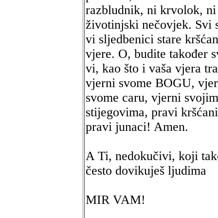
razbludnik, ni krvolok, ni
životinjski nečovjek. Svi 
vi sljedbenici stare kršća
vjere. O, budite također s
vi, kao što i vaša vjera tra
vjerni svome BOGU, vjer
svome caru, vjerni svoji
stijegovima, pravi kršćani
pravi junaci! Amen.
A Ti, nedokučivi, koji ta
često dovikuješ ljudima
MIR VAM!