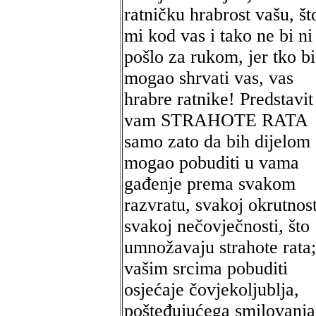
ratničku hrabrost vašu, št
mi kod vas i tako ne bi ni
pošlo za rukom, jer tko bi
mogao shrvati vas, vas
hrabre ratnike! Predstavit
vam STRAHOTE RATA
samo zato da bih dijelom
mogao pobuditi u vama
gađenje prema svakom
razvratu, svakoj okrutnost
svakoj nečovječnosti, što
umnožavaju strahote rata;
vašim srcima pobuditi
osjećaje čovjekoljublja,
pošteđujućega smilovanja