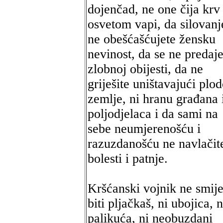
dojenčad, ne one čija krv
osvetom vapi, da silovan
ne obešćašćujete žensku
nevinost, da se ne predaje
zlobnoj obijesti, da ne
griješite uništavajući plo
zemlje, ni hranu građana 
poljodjelaca i da sami na
sebe neumjerenošću i
razuzdanošću ne navlačit
bolesti i patnje.
Kršćanski vojnik ne smij
biti pljačkaš, ni ubojica, n
palikuća, ni neobuzdani