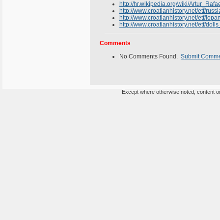
http://hr.wikipedia.org/wiki/Artur_
http://www.croatianhistory.net/etf/russi
http://www.croatianhistory.net/etf/lopa
http://www.croatianhistory.net/etf/dolls
Comments
No Comments Found.
Submit Comm
Except where otherwise noted, content on 