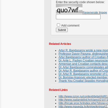
Enter the security code shown below:
Regenerate Image
Add comment
Related Articles
Artur R. Bagdasarov wrote a new mon
Professor Davor Pavuna, distinguished 
Artur Bagdasarov author of Croatian
Dr. Ante L. Padjen Croatian neuroscien
Armenian and Croatian contacts descri
Dr. Artur Bagdasarov congratulates a
Dr. Artur R. Bagdasarov author of Cr
Dr. Artur R. Bagdasarov promoter of C
Dr. Borislav Arapovic elected membe
Thank You Croatia! Spasibo Horvatiya
Related Links
http://www.ozon.ru/context/detail/id/8
http://www.zadarskilist.hr/clanci/2107
http://hrcak.srce.hr/index.php?show
http://www.maveda.hr/knjige/knjiga42