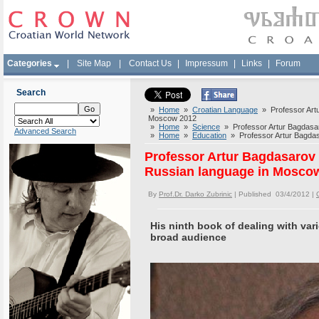
Categories
|
Site Map
|
Contact Us
|
Impressum
|
Links
|
Forum
Search
»
Home
»
Croatian Language
» Professor Artu
Moscow 2012
»
Home
»
Science
» Professor Artur Bagdasar
Advanced Search
»
Home
»
Education
» Professor Artur Bagdas
Professor Artur Bagdasarov
Russian language in Mosco
By
Prof.Dr. Darko Zubrinic
| Published 03/4/2012 |
His ninth book of dealing with var
broad audience