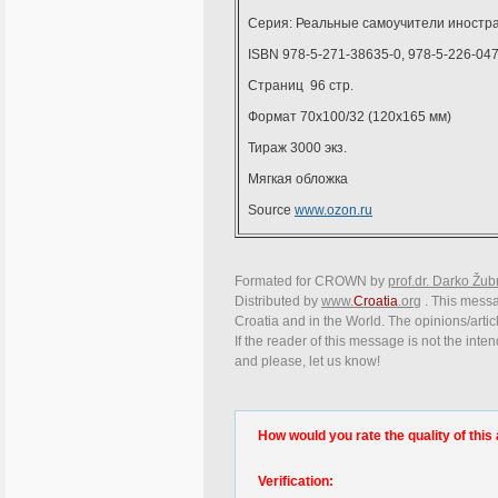
Серия: Реальные самоучители иностр
ISBN 978-5-271-38635-0, 978-5-226-0477
Страниц 96 стр.
Формат 70x100/32 (120х165 мм)
Тираж 3000 экз.
Мягкая обложка
Source
www.ozon.ru
Formated for CROWN by
prof.dr. Darko Žub
Distributed by
www.
Croatia
.org
. This messag
Croatia and in the World. The opinions/articl
If the reader of this message is not the inte
and please, let us know!
How would you rate the quality of this 
Verification: