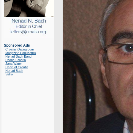
Sponsored Ads
CroatianDating.com
Magazine Poduzetnik
Nenad Bach Band
Phone Croatia
Jana Water
Heart of Croatia
Nenad Bach
Sidro