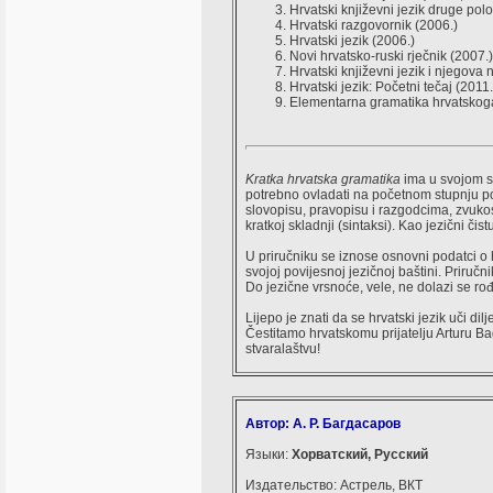
Hrvatski književni jezik druge polo
Hrvatski razgovornik (2006.)
Hrvatski jezik (2006.)
Novi hrvatsko-ruski rječnik (2007.)
Hrvatski književni jezik i njegova
Hrvatski jezik: Početni tečaj (2011.
Elementarna gramatika hrvatskoga
Kratka hrvatska gramatika
ima u svojom sa
potrebno ovladati na početnom stupnju p
slovopisu, pravopisu i razgodcima, zvukoslov
kratkoj skladnji (sintaksi). Kao jezični č
U priručniku se iznose osnovni podatci o 
svojoj povijesnoj jezičnoj baštini. Priručni
Do jezične vrsnoće, vele, ne dolazi se 
Lijepo je znati da se hrvatski jezik uči dil
Čestitamo hrvatskomu prijatelju Arturu B
stvaralaštvu!
Автор: А. Р. Багдасаров
Языки:
Хорватский, Русский
Издательство: Астрель, ВКТ