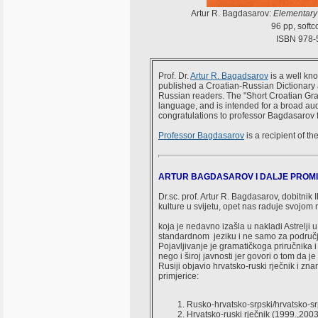
Artur R. Bagdasarov:
Elementary
96 pp, softc
ISBN 978-
Prof. Dr.
Artur R. Bagadsarov
is a well kn
published a Croatian-Russian Dictionary a
Russian readers. The "Short Croatian Gra
language, and is intended for a broad au
congratulations to professor Bagdasarov 
Professor Bagdasarov
is a recipient of th
ARTUR BAGDASAROV I DALJE PROMI
Dr.sc. prof. Artur R. Bagdasarov, dobitni
kulture u svijetu, opet nas raduje svojo
koja je nedavno izašla u nakladi Astrelji
standardnom jeziku i ne samo za područje 
Pojavljivanje je gramatičkoga priručnika i
nego i široj javnosti jer govori o tom da 
Rusiji objavio hrvatsko-ruski rječnik i zn
primjerice:
Rusko-hrvatsko-srpski/hrvatsko-srp
Hrvatsko-ruski rječnik (1999.,2003