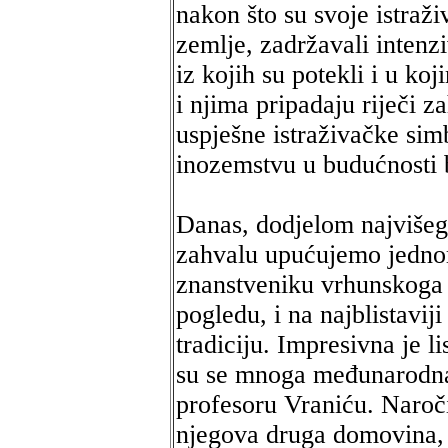
nakon što su svoje istraži
zemlje, zadržavali intenz
iz kojih su potekli i u ko
i njima pripadaju riječi z
uspješne istraživačke simb
inozemstvu u budućnosti bi
Danas, dodjelom najvišega
zahvalu upućujemo jedno
znanstveniku vrhunskoga 
pogledu, i na najblistavi
tradiciju. Impresivna je l
su se mnoga međunarodna u
profesoru Vraniću. Naročit
njegova druga domovina, 