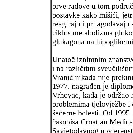
prve radove u tom području
postavke kako mišići, jetr
reagiraju i prilagođavaju
ciklus metabolizma glukoz
glukagona na hipoglikemij
Unatoč iznimnim znanstv
i na različitim sveučilišt
Vranić nikada nije preki
1977. nagrađen je diplom
Vrhovac, kada je održao 
problemima tjelovježbe i d
šećerne bolesti. Od 1995.
časopisa Croatian Medical
Savjetodavnog povjerenst