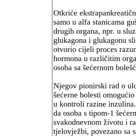
Otkriće ekstrapankreatičn
samo u alfa stanicama guš
drugih organa, npr. u sluz
glukagona i glukagonu slič
otvorio cijeli proces razu
hormona u različitim orga
osoba sa šećernom bolešć
Njegov pionirski rad o ulo
šećerne bolesti omogućio
u kontroli razine inzulina
da osoba s tipom-1 šećern
svakodnevnom životu i ra
tjelovježbi, povezano sa 