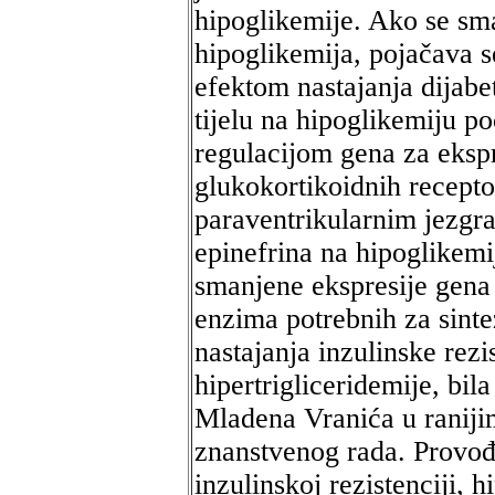
hipoglikemije. Ako se sm
hipoglikemija, pojačava 
efektom nastajanja dijabe
tijelu na hipoglikemiju 
regulacijom gena za ekspr
glukokortikoidnih recept
paraventrikularnim jezgra
epinefrina na hipoglikemij
smanjene ekspresije gena
enzima potrebnih za sinte
nastajanja inzulinske rezis
hipertrigliceridemije, bil
Mladena Vranića u raniji
znanstvenog rada. Provođe
inzulinskoj rezistenciji, h