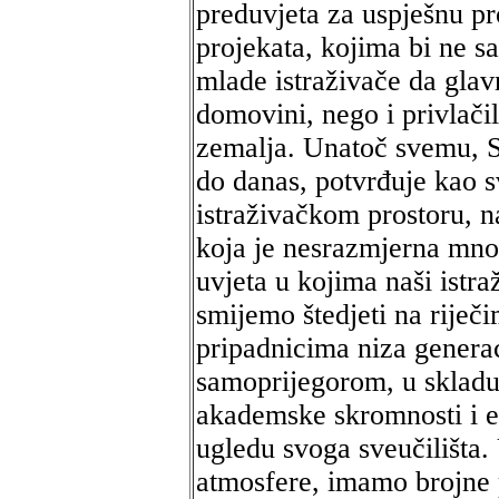
preduvjeta za uspješnu p
projekata, kojima bi ne 
mlade istraživače da glavn
domovini, nego i privlačil
zemalja. Unatoč svemu, S
do danas, potvrđuje kao s
istraživačkom prostoru, na
koja je nesrazmjerna mn
uvjeta u kojima naši istra
smijemo štedjeti na rije
pripadnicima niza generaci
samoprijegorom, u skladu 
akademske skromnosti i et
ugledu svoga sveučilišta
atmosfere, imamo brojne p