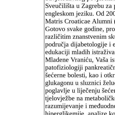
Sveučilišta u Zagrebu za 
engleskom jeziku. Od 200
Matris Croaticae Alumni 
Gotovo svake godine, pro
različitim znanstvenim s
područja dijabetologije i 
edukaciji mladih istraživ
Mladene Vraniću, Vaša istr
patofiziologiji pankreatičn
šećerne bolesti, kao i otk
glukagonu u sluznici želu
poglavlje u liječenju šećer
tjelovježbe na metaboličk
razumijevanje i međuodno
hiperglikemije, analize k