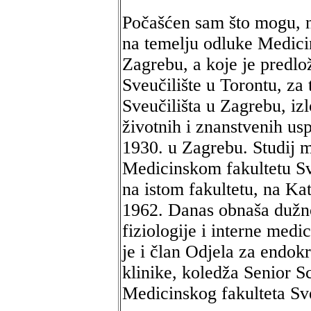
Počašćen sam što mogu, n
na temelju odluke Medicin
Zagrebu, a koje je predlo
Sveučilište u Torontu, za
Sveučilišta u Zagrebu, izl
životnih i znanstvenih us
1930. u Zagrebu. Studij m
Medicinskom fakultetu Sve
na istom fakultetu, na Kat
1962. Danas obnaša dužno
fiziologije i interne medi
je i član Odjela za endok
klinike, koledža Senior Sc
Medicinskog fakulteta Sve