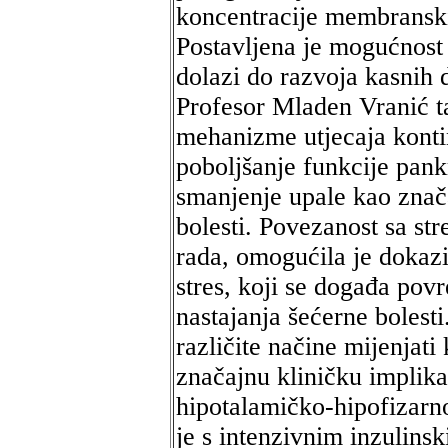
koncentracije membranski
Postavljena je mogućnost
dolazi do razvoja kasnih 
Profesor Mladen Vranić t
mehanizme utjecaja konti
poboljšanje funkcije pankr
smanjenje upale kao znača
bolesti. Povezanost sa s
rada, omogućila je dokazi
stres, koji se događa pov
nastajanja šećerne bolest
različite načine mijenjati
značajnu kliničku implika
hipotalamičko-hipofizar
je s intenzivnim inzulins