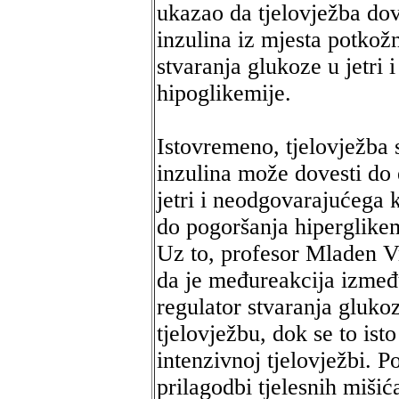
ukazao da tjelovježba do
inzulina iz mjesta potkož
stvaranja glukoze u jetri
hipoglikemije.
Istovremeno, tjelovježba
inzulina može dovesti do
jetri i neodgovarajućega 
do pogoršanja hiperglikemi
Uz to, profesor Mladen Vr
da je međureakcija izmeđ
regulator stvaranja glukoz
tjelovježbu, dok se to is
intenzivnoj tjelovježbi. P
prilagodbi tjelesnih miši