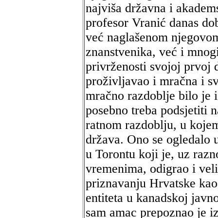
najviša državna i akadems
profesor Vranić danas do
već naglašenom njegovom
znanstvenika, već i mnog
privrženosti svojoj prvoj
proživljavao i mračna i sv
mračno razdoblje bilo je 
posebno treba podsjetiti 
ratnom razdoblju, u koje
država. Ono se ogledalo 
u Torontu koji je, uz raz
vremenima, odigrao i vel
priznavanju Hrvatske kao
entiteta u kanadskoj javno
sam amac prepoznao je iz