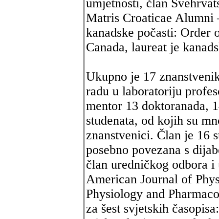
umjetnosti, član Svehrvat
Matris Croaticae Alumni –
kanadske počasti: Order o
Canada, laureat je kanad
Ukupno je 17 znanstvenik
radu u laboratoriju profe
mentor 13 doktoranada, 1
studenata, od kojih su mn
znanstvenici. Član je 16 
posebno povezana s dijab
član uredničkog odbora i
American Journal of Phys
Physiology and Pharmaco
za šest svjetskih časopis