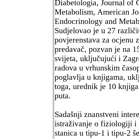
Diabetologia, Journal of C
Metabolism, American Jou
Endocrinology and Metabo
Sudjelovao je u 27 različ
povjerenstava za ocjenu 
predavač, pozvan je na 15
svijeta, uključujući i Zag
radova u vrhunskim časop
poglavlja u knjigama, ukl
toga, urednik je 10 knjiga
puta.
Sadašnji znanstveni inter
istraživanje o fiziologiji 
stanica u tipu-1 i tipu-2 š