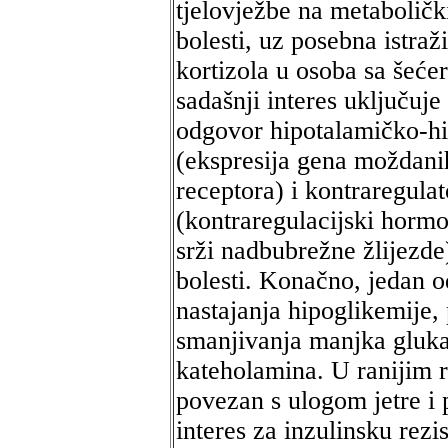
tjelovježbe na metaboličk
bolesti, uz posebna istra
kortizola u osoba sa šeće
sadašnji interes uključuje
odgovor hipotalamičko-h
(ekspresija gena moždani
receptora) i kontraregulat
(kontraregulacijski horm
srži nadbubrežne žlijezde
bolesti. Konačno, jedan od
nastajanja hipoglikemije
smanjivanja manjka gluka
kateholamina. U ranijim r
povezan s ulogom jetre i 
interes za inzulinsku rezis