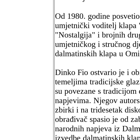
Od 1980. godine posvetio 
umjetnički voditelj klapa
"Nostalgija" i brojnih dru
umjetničkog i stručnog dj
dalmatinskih klapa u Omi
Dinko Fio ostvario je i o
temeljima tradicijske gla
su povezane s tradicijom 
napjevima. Njegov autorsk
zbirki i na tridesetak dis
obrađivač spasio je od za
narodnih napjeva iz Dalma
izvedbe dalmatinskih klap