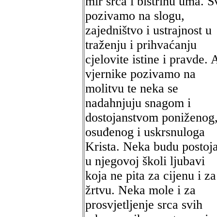
mir srca i bistrinu uma. S
pozivamo na slogu,
zajedništvo i ustrajnost u
traženju i prihvaćanju
cjelovite istine i pravde. 
vjernike pozivamo na
molitvu te neka se
nadahnjuju snagom i
dostojanstvom poniženog
osuđenog i uskrsnuloga
Krista. Neka budu postoj
u njegovoj školi ljubavi
koja ne pita za cijenu i za
žrtvu. Neka mole i za
prosvjetljenje srca svih