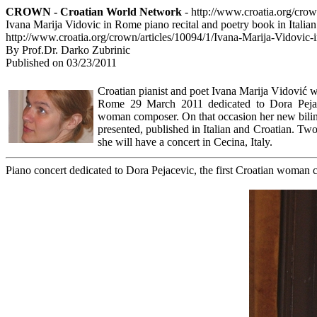
CROWN - Croatian World Network
- http://www.croatia.org/cro
Ivana Marija Vidovic in Rome piano recital and poetry book in Italia
http://www.croatia.org/crown/articles/10094/1/Ivana-Marija-Vidovic-i
By Prof.Dr. Darko Zubrinic
Published on 03/23/2011
Croatian pianist and poet Ivana Marija Vidović wi
Rome 29 March 2011 dedicated to Dora Pejace
woman composer. On that occasion her new bilin
presented, published in Italian and Croatian. Two
she will have a concert in Cecina, Italy.
Piano concert dedicated to Dora Pejacevic, the first Croatian woman