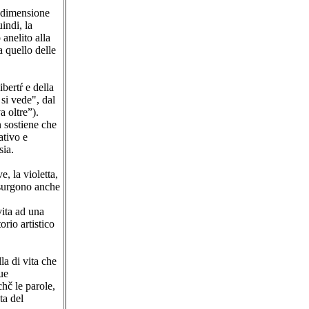
a dimensione
indi, la
 anelito alla
a quello delle
bertŕ e della
si vede", dal
a oltre”).
 sostiene che
ativo e
sia.
e, la violetta,
ssurgono anche
vita ad una
rio artistico
lla di vita che
ue
chč le parole,
ta del