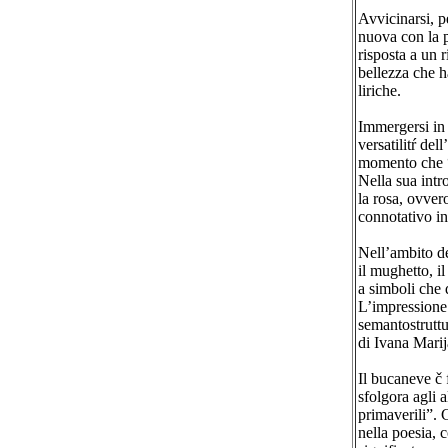
Avvicinarsi, p
nuova con la p
risposta a un r
bellezza che h
liriche.
Immergersi in 
versatilitŕ de
momento che “l
Nella sua int
la rosa, ovver
connotativo in
Nell’ambito del
il mughetto, i
a simboli che 
L’impressione 
semantostruttu
di Ivana Marij
Il bucaneve č f
sfolgora agli 
primaverili”. C
nella poesia, 