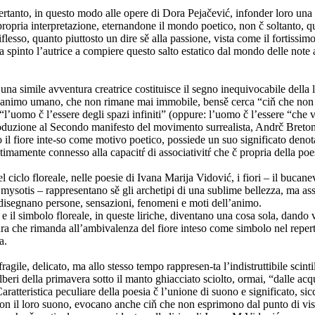
ertanto, in questo modo alle opere di Dora Pejačević, infonder loro un
ropria interpretazione, eternandone il mondo poetico, non č soltanto, qu
iflesso, quanto piuttosto un dire sě alla passione, vista come il fortissimo
a spinto l’autrice a compiere questo salto estatico dal mondo delle note 
una simile avventura creatrice costituisce il segno inequivocabile della li
ll’animo umano, che non rimane mai immobile, bensě cerca “ciň che non 
’uomo č l’essere degli spazi infiniti” (oppure: l’uomo č l’essere “che v
roduzione al Secondo manifesto del movimento surrealista, Andrč Breton
o il fiore inte-so come motivo poetico, possiede un suo significato denot
timamente connesso alla capacitŕ di associativitŕ che č propria della poe
 ciclo floreale, nelle poesie di Ivana Marija Vidović, i fiori – il bucanev
l mysotis – rappresentano sě gli archetipi di una sublime bellezza, ma a
disegnano persone, sensazioni, fenomeni e moti dell’animo.
e il simbolo floreale, in queste liriche, diventano una cosa sola, dando 
ra che rimanda all’ambivalenza del fiore inteso come simbolo nel reperto
a.
ragile, delicato, ma allo stesso tempo rappresen-ta l’indistruttibile scinti
alberi della primavera sotto il manto ghiacciato sciolto, ormai, “dalle acq
aratteristica peculiare della poesia č l’unione di suono e significato, sic
con il loro suono, evocano anche ciň che non esprimono dal punto di vis