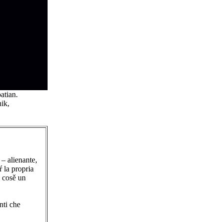
atian.
ik,
 – alienante,
ŕ la propria
o cosě un
nti che