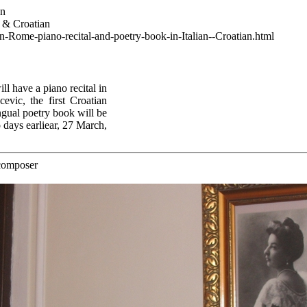
wn
n & Croatian
n-Rome-piano-recital-and-poetry-book-in-Italian--Croatian.html
ll have a piano recital in
vic, the first Croatian
gual poetry book will be
 days earliear, 27 March,
 composer