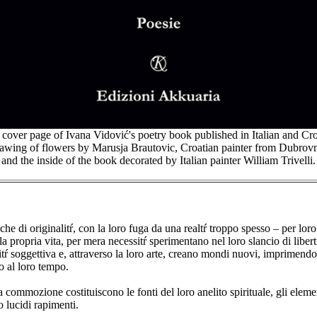
 cover page of Ivana Vidović's poetry book published in Italian and Cro
awing of flowers by Marusja Brautovic, Croatian painter from Dubrovn
and the inside of the book decorated by Italian painter William Trivelli.
che di originalitŕ, con la loro fuga da una realtŕ troppo spesso – per loro
a propria vita, per mera necessitŕ sperimentano nel loro slancio di libert
eritŕ soggettiva e, attraverso la loro arte, creano mondi nuovi, imprimend
o al loro tempo.
a commozione costituiscono le fonti del loro anelito spirituale, gli eleme
o lucidi rapimenti.