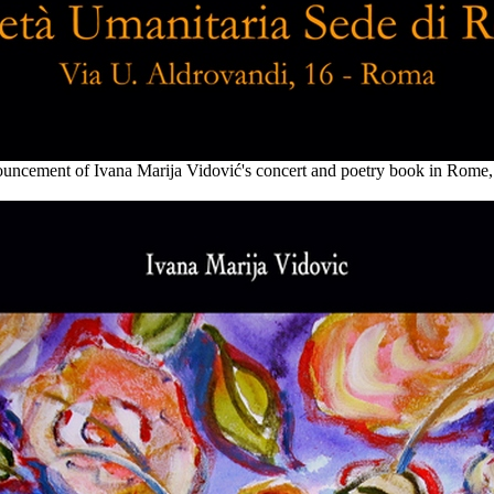
ncement of Ivana Marija Vidović's concert and poetry book in Rome, 